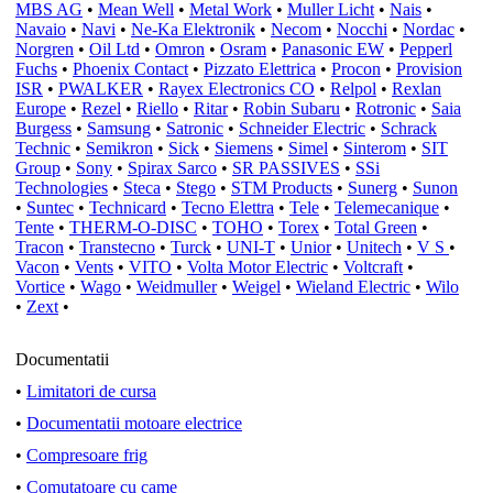
MBS AG
•
Mean Well
•
Metal Work
•
Muller Licht
•
Nais
•
Navaio
•
Navi
•
Ne-Ka Elektronik
•
Necom
•
Nocchi
•
Nordac
•
Norgren
•
Oil Ltd
•
Omron
•
Osram
•
Panasonic EW
•
Pepperl
Fuchs
•
Phoenix Contact
•
Pizzato Elettrica
•
Procon
•
Provision
ISR
•
PWALKER
•
Rayex Electronics CO
•
Relpol
•
Rexlan
Europe
•
Rezel
•
Riello
•
Ritar
•
Robin Subaru
•
Rotronic
•
Saia
Burgess
•
Samsung
•
Satronic
•
Schneider Electric
•
Schrack
Technic
•
Semikron
•
Sick
•
Siemens
•
Simel
•
Sinterom
•
SIT
Group
•
Sony
•
Spirax Sarco
•
SR PASSIVES
•
SSi
Technologies
•
Steca
•
Stego
•
STM Products
•
Sunerg
•
Sunon
•
Suntec
•
Technicard
•
Tecno Elettra
•
Tele
•
Telemecanique
•
Tente
•
THERM-O-DISC
•
TOHO
•
Torex
•
Total Green
•
Tracon
•
Transtecno
•
Turck
•
UNI-T
•
Unior
•
Unitech
•
V S
•
Vacon
•
Vents
•
VITO
•
Volta Motor Electric
•
Voltcraft
•
Vortice
•
Wago
•
Weidmuller
•
Weigel
•
Wieland Electric
•
Wilo
•
Zext
•
Documentatii
•
Limitatori de cursa
•
Documentatii motoare electrice
•
Compresoare frig
•
Comutatoare cu came