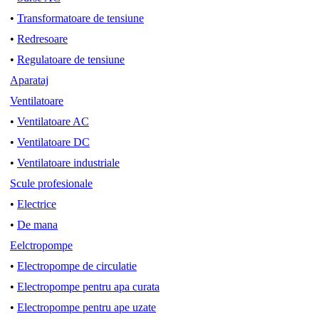
•
Transformatoare de tensiune
•
Redresoare
•
Regulatoare de tensiune
Aparataj
Ventilatoare
•
Ventilatoare AC
•
Ventilatoare DC
•
Ventilatoare industriale
Scule profesionale
•
Electrice
•
De mana
Eelctropompe
•
Electropompe de circulatie
•
Electropompe pentru apa curata
•
Electropompe pentru ape uzate