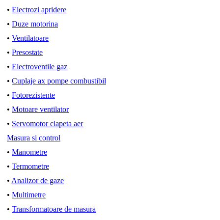
•
Electrozi apridere
•
Duze motorina
•
Ventilatoare
•
Presostate
•
Electroventile gaz
•
Cuplaje ax pompe combustibil
•
Fotorezistente
•
Motoare ventilator
•
Servomotor clapeta aer
Masura si control
•
Manometre
•
Termometre
•
Analizor de gaze
•
Multimetre
•
Transformatoare de masura