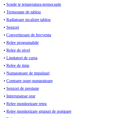
•
Sonde te temperatura-termocuple
•
Termostate de tablou
•
Radiatoare incalzire tablou
•
Senzori
•
Convertizoare de frecventa
•
Relee programabile
•
Relee de nivel
•
Limitatori de cursa
•
Relee de timp
•
Numaratoare de impulsuri
•
Contoare orare,numaratoare
•
Senzori de presiune
•
Intrerupatoar orar
•
Relee monitorizare retea
•
Relee monitorizare grupuri de pompare