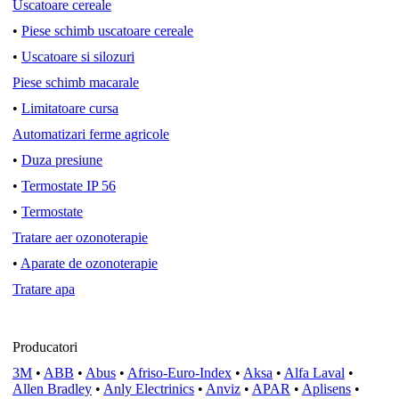
Uscatoare cereale
•
Piese schimb uscatoare cereale
•
Uscatoare si silozuri
Piese schimb macarale
•
Limitatoare cursa
Automatizari ferme agricole
•
Duza presiune
•
Termostate IP 56
•
Termostate
Tratare aer ozonoterapie
•
Aparate de ozonoterapie
Tratare apa
Producatori
3M
•
ABB
•
Abus
•
Afriso-Euro-Index
•
Aksa
•
Alfa Laval
•
Allen Bradley
•
Anly Electrinics
•
Anviz
•
APAR
•
Aplisens
•