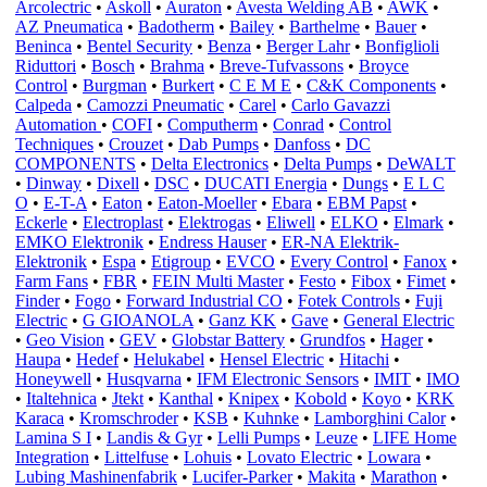
Arcolectric
•
Askoll
•
Auraton
•
Avesta Welding AB
•
AWK
•
AZ Pneumatica
•
Badotherm
•
Bailey
•
Barthelme
•
Bauer
•
Beninca
•
Bentel Security
•
Benza
•
Berger Lahr
•
Bonfiglioli
Riduttori
•
Bosch
•
Brahma
•
Breve-Tufvassons
•
Broyce
Control
•
Burgman
•
Burkert
•
C E M E
•
C&K Components
•
Calpeda
•
Camozzi Pneumatic
•
Carel
•
Carlo Gavazzi
Automation
•
COFI
•
Computherm
•
Conrad
•
Control
Techniques
•
Crouzet
•
Dab Pumps
•
Danfoss
•
DC
COMPONENTS
•
Delta Electronics
•
Delta Pumps
•
DeWALT
•
Dinway
•
Dixell
•
DSC
•
DUCATI Energia
•
Dungs
•
E L C
O
•
E-T-A
•
Eaton
•
Eaton-Moeller
•
Ebara
•
EBM Papst
•
Eckerle
•
Electroplast
•
Elektrogas
•
Eliwell
•
ELKO
•
Elmark
•
EMKO Elektronik
•
Endress Hauser
•
ER-NA Elektrik-
Elektronik
•
Espa
•
Etigroup
•
EVCO
•
Every Control
•
Fanox
•
Farm Fans
•
FBR
•
FEIN Multi Master
•
Festo
•
Fibox
•
Fimet
•
Finder
•
Fogo
•
Forward Industrial CO
•
Fotek Controls
•
Fuji
Electric
•
G GIOANOLA
•
Ganz KK
•
Gave
•
General Electric
•
Geo Vision
•
GEV
•
Globstar Battery
•
Grundfos
•
Hager
•
Haupa
•
Hedef
•
Helukabel
•
Hensel Electric
•
Hitachi
•
Honeywell
•
Husqvarna
•
IFM Electronic Sensors
•
IMIT
•
IMO
•
Italtehnica
•
Jtekt
•
Kanthal
•
Knipex
•
Kobold
•
Koyo
•
KRK
Karaca
•
Kromschroder
•
KSB
•
Kuhnke
•
Lamborghini Calor
•
Lamina S I
•
Landis & Gyr
•
Lelli Pumps
•
Leuze
•
LIFE Home
Integration
•
Littelfuse
•
Lohuis
•
Lovato Electric
•
Lowara
•
Lubing Mashinenfabrik
•
Lucifer-Parker
•
Makita
•
Marathon
•