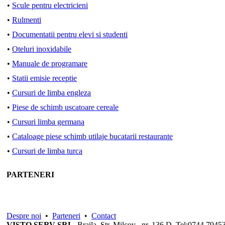
•
Scule pentru electricieni
•
Rulmenti
•
Documentatii pentru elevi si studenti
•
Oteluri inoxidabile
•
Manuale de programare
•
Statii emisie receptie
•
Cursuri de limba engleza
•
Piese de schimb uscatoare cereale
•
Cursuri limba germana
•
Cataloage piese schimb utilaje bucatarii restaurante
•
Cursuri de limba turca
PARTENERI
Despre noi
•
Parteneri
•
Contact
VISTO SERV SRL
, Braila, Str. Milcov , nr. 136 D, Tel:0744.79