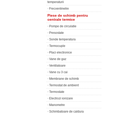
temperaturii
•
Frecventmetre
Piese de schimb pentru
centrale termice
•
Pompe de circulatie
•
Presostate
•
Sonde temperatura
•
Termocuple
•
Placi electronice
•
Vane de gaz
•
Ventilatoare
•
Vane cu 3 cai
•
Membrane de schimb
•
Termostat de ambient
•
Termostate
•
Electrozi ionizare
•
Manometre
•
Schimbatoare de caldura