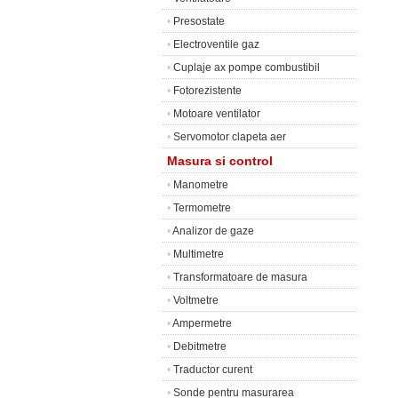
•
Presostate
•
Electroventile gaz
•
Cuplaje ax pompe combustibil
•
Fotorezistente
•
Motoare ventilator
•
Servomotor clapeta aer
Masura si control
•
Manometre
•
Termometre
•
Analizor de gaze
•
Multimetre
•
Transformatoare de masura
•
Voltmetre
•
Ampermetre
•
Debitmetre
•
Traductor curent
•
Sonde pentru masurarea