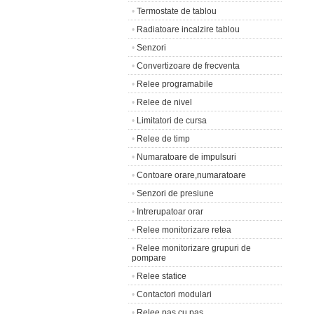
•
Termostate de tablou
•
Radiatoare incalzire tablou
•
Senzori
•
Convertizoare de frecventa
•
Relee programabile
•
Relee de nivel
•
Limitatori de cursa
•
Relee de timp
•
Numaratoare de impulsuri
•
Contoare orare,numaratoare
•
Senzori de presiune
•
Intrerupatoar orar
•
Relee monitorizare retea
•
Relee monitorizare grupuri de
pompare
•
Relee statice
•
Contactori modulari
•
Relee pas cu pas