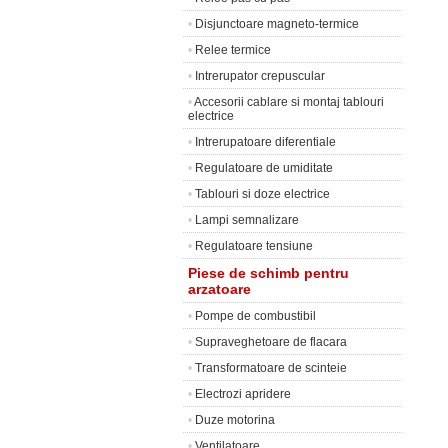
•
Disjunctoare magneto-termice
•
Relee termice
•
Intrerupator crepuscular
•
Accesorii cablare si montaj tablouri
electrice
•
Intrerupatoare diferentiale
•
Regulatoare de umiditate
•
Tablouri si doze electrice
•
Lampi semnalizare
•
Regulatoare tensiune
Piese de schimb pentru
arzatoare
•
Pompe de combustibil
•
Supraveghetoare de flacara
•
Transformatoare de scinteie
•
Electrozi apridere
•
Duze motorina
•
Ventilatoare