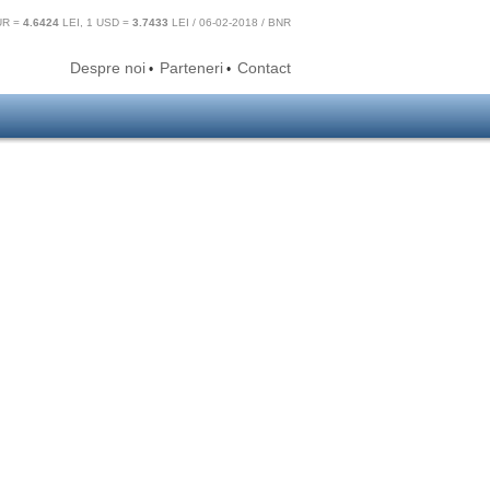
UR =
4.6424
LEI, 1 USD =
3.7433
LEI / 06-02-2018 / BNR
Despre noi
Parteneri
Contact
•
•