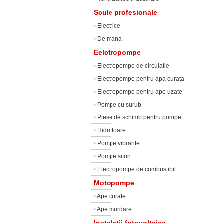
Scule profesionale
•
Electrice
•
De mana
Eelctropompe
•
Electropompe de circulatie
•
Electropompe pentru apa curata
•
Electropompe pentru ape uzate
•
Pompe cu surub
•
Piese de schimb pentru pompe
•
Hidrofoare
•
Pompe vibrante
•
Pompe sifon
•
Electropompe de combustibil
Motopompe
•
Ape curate
•
Ape murdare
Instalatii fotovoltaice