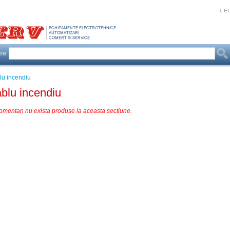
1 E
are
lu incendiu
blu incendiu
omentan nu exista produse la aceasta sectiune.