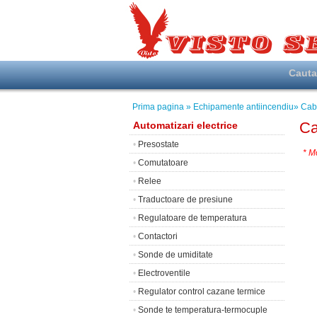
Caut
Prima pagina
» Echipamente antiincendiu
» Cab
Ca
Automatizari electrice
•
Presostate
* M
•
Comutatoare
•
Relee
•
Traductoare de presiune
•
Regulatoare de temperatura
•
Contactori
•
Sonde de umiditate
•
Electroventile
•
Regulator control cazane termice
•
Sonde te temperatura-termocuple