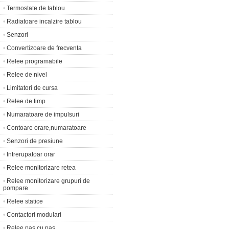
•
Termostate de tablou
•
Radiatoare incalzire tablou
•
Senzori
•
Convertizoare de frecventa
•
Relee programabile
•
Relee de nivel
•
Limitatori de cursa
•
Relee de timp
•
Numaratoare de impulsuri
•
Contoare orare,numaratoare
•
Senzori de presiune
•
Intrerupatoar orar
•
Relee monitorizare retea
•
Relee monitorizare grupuri de
pompare
•
Relee statice
•
Contactori modulari
•
Relee pas cu pas