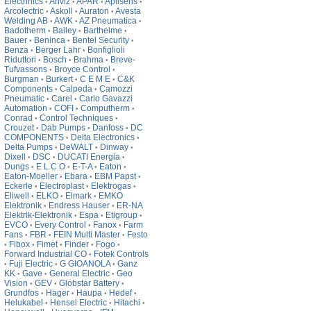
Electrinics
Anviz
APAR
Aplisens
•
•
•
•
Arcolectric
Askoll
Auraton
Avesta
•
•
•
Welding AB
AWK
AZ Pneumatica
•
•
•
Badotherm
Bailey
Barthelme
•
•
•
Bauer
Beninca
Bentel Security
•
•
•
Benza
Berger Lahr
Bonfiglioli
•
•
Riduttori
Bosch
Brahma
Breve-
•
•
•
Tufvassons
Broyce Control
•
•
Burgman
Burkert
C E M E
C&K
•
•
•
Components
Calpeda
Camozzi
•
•
Pneumatic
Carel
Carlo Gavazzi
•
•
Automation
COFI
Computherm
•
•
•
Conrad
Control Techniques
•
•
Crouzet
Dab Pumps
Danfoss
DC
•
•
•
COMPONENTS
Delta Electronics
•
•
Delta Pumps
DeWALT
Dinway
•
•
•
Dixell
DSC
DUCATI Energia
•
•
•
Dungs
E L C O
E-T-A
Eaton
•
•
•
•
Eaton-Moeller
Ebara
EBM Papst
•
•
•
Eckerle
Electroplast
Elektrogas
•
•
•
Eliwell
ELKO
Elmark
EMKO
•
•
•
Elektronik
Endress Hauser
ER-NA
•
•
Elektrik-Elektronik
Espa
Etigroup
•
•
•
EVCO
Every Control
Fanox
Farm
•
•
•
Fans
FBR
FEIN Multi Master
Festo
•
•
•
Fibox
Fimet
Finder
Fogo
•
•
•
•
•
Forward Industrial CO
Fotek Controls
•
Fuji Electric
G GIOANOLA
Ganz
•
•
•
KK
Gave
General Electric
Geo
•
•
•
Vision
GEV
Globstar Battery
•
•
•
Grundfos
Hager
Haupa
Hedef
•
•
•
•
Helukabel
Hensel Electric
Hitachi
•
•
•