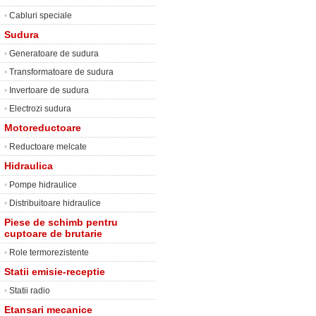
•
Cabluri speciale
Sudura
•
Generatoare de sudura
•
Transformatoare de sudura
•
Invertoare de sudura
•
Electrozi sudura
Motoreductoare
•
Reductoare melcate
Hidraulica
•
Pompe hidraulice
•
Distribuitoare hidraulice
Piese de schimb pentru
cuptoare de brutarie
•
Role termorezistente
Statii emisie-receptie
•
Statii radio
Etansari mecanice