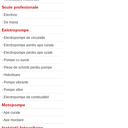
Scule profesionale
•
Electrice
•
De mana
Eelctropompe
•
Electropompe de circulatie
•
Electropompe pentru apa curata
•
Electropompe pentru ape uzate
•
Pompe cu surub
•
Piese de schimb pentru pompe
•
Hidrofoare
•
Pompe vibrante
•
Pompe sifon
•
Electropompe de combustibil
Motopompe
•
Ape curate
•
Ape murdare
Instalatii fotovoltaice