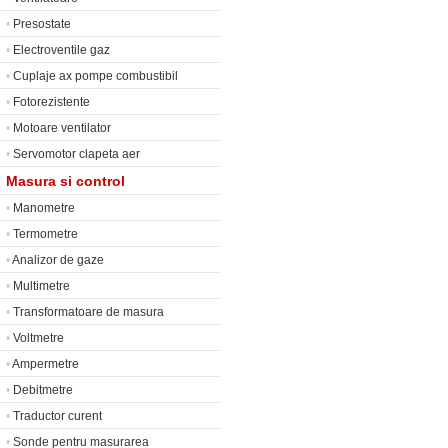
•
Presostate
•
Electroventile gaz
•
Cuplaje ax pompe combustibil
•
Fotorezistente
•
Motoare ventilator
•
Servomotor clapeta aer
Masura si control
•
Manometre
•
Termometre
•
Analizor de gaze
•
Multimetre
•
Transformatoare de masura
•
Voltmetre
•
Ampermetre
•
Debitmetre
•
Traductor curent
•
Sonde pentru masurarea