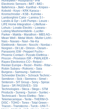
Honeywell
Husqvarna
IFM
•
•
Electronic Sensors
IMIT
IMO
•
•
•
Italtehnica
Jtekt
Kanthal
Knipex
•
•
•
•
Kobold
Koyo
KRK Karaca
•
•
•
Kromschroder
KSB
Kuhnke
•
•
•
Lamborghini Calor
Lamina S I
•
•
Landis & Gyr
Lelli Pumps
Leuze
•
•
•
LIFE Home Integration
Littelfuse
•
•
Lohuis
Lovato Electric
Lowara
•
•
•
Lubing Mashinenfabrik
Lucifer-
•
Parker
Makita
Marathon
MBS AG
•
•
•
•
Mean Well
Metal Work
Muller Licht
•
•
•
Nais
Navaio
Navi
Ne-Ka
•
•
•
Elektronik
Necom
Nocchi
Nordac
•
•
•
•
Norgren
Oil Ltd
Omron
Osram
•
•
•
•
Panasonic EW
Pepperl Fuchs
•
•
Phoenix Contact
Pizzato Elettrica
•
•
Procon
Provision ISR
PWALKER
•
•
•
Rayex Electronics CO
Relpol
•
•
Rexlan Europe
Rezel
Riello
Ritar
•
•
•
•
Robin Subaru
Rotronic
Saia
•
•
Burgess
Samsung
Satronic
•
•
•
Schneider Electric
Schrack Technic
•
•
Semikron
Sick
Siemens
Simel
•
•
•
•
Sinterom
SIT Group
Sony
Spirax
•
•
•
Sarco
SR PASSIVES
SSi
•
•
Technologies
Steca
Stego
STM
•
•
•
Products
Sunerg
Sunon
Suntec
•
•
•
•
Technicard
Tecno Elettra
Tele
•
•
•
Telemecanique
Tente
THERM-O-
•
•
DISC
TOHO
Torex
Total Green
•
•
•
•
Tracon
Transtecno
Turck
UNI-T
•
•
•
•