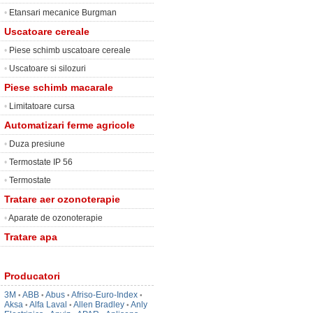
•
Etansari mecanice Burgman
Uscatoare cereale
•
Piese schimb uscatoare cereale
•
Uscatoare si silozuri
Piese schimb macarale
•
Limitatoare cursa
Automatizari ferme agricole
•
Duza presiune
•
Termostate IP 56
•
Termostate
Tratare aer ozonoterapie
•
Aparate de ozonoterapie
Tratare apa
Producatori
3M
ABB
Abus
Afriso-Euro-Index
•
•
•
•
Aksa
Alfa Laval
Allen Bradley
Anly
•
•
•