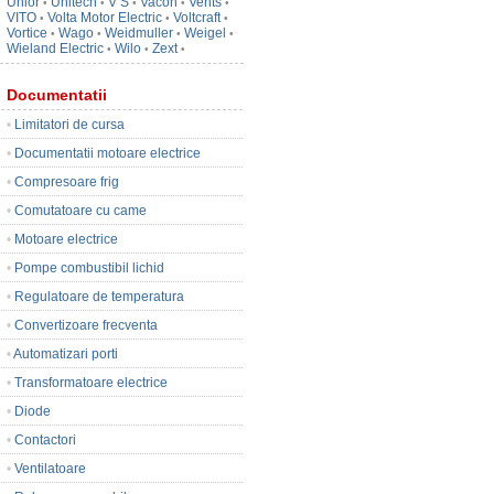
Unior
Unitech
V S
Vacon
Vents
•
•
•
•
•
VITO
Volta Motor Electric
Voltcraft
•
•
•
Vortice
Wago
Weidmuller
Weigel
•
•
•
•
Wieland Electric
Wilo
Zext
•
•
•
Documentatii
•
Limitatori de cursa
•
Documentatii motoare electrice
•
Compresoare frig
•
Comutatoare cu came
•
Motoare electrice
•
Pompe combustibil lichid
•
Regulatoare de temperatura
•
Convertizoare frecventa
•
Automatizari porti
•
Transformatoare electrice
•
Diode
•
Contactori
•
Ventilatoare