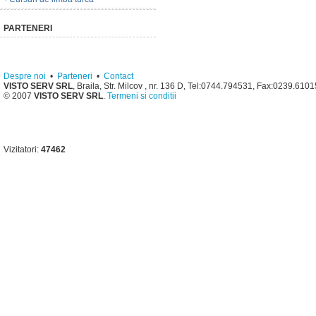
PARTENERI
Despre noi
•
Parteneri
•
Contact
VISTO SERV SRL
, Braila, Str. Milcov , nr. 136 D, Tel:0744.794531, Fax:0239.610
© 2007
VISTO SERV SRL
.
Termeni si conditii
Vizitatori:
47462