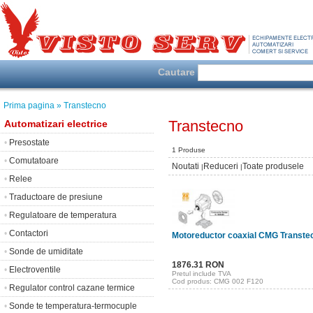
Cautare
Prima pagina
» Transtecno
Transtecno
Automatizari electrice
•
Presostate
1 Produse
•
Comutatoare
Noutati
Reduceri
Toate produsele
|
|
•
Relee
•
Traductoare de presiune
•
Regulatoare de temperatura
•
Contactori
Motoreductor coaxial CMG Transte
•
Sonde de umiditate
1876.31 RON
•
Electroventile
Pretul include TVA
Cod produs: CMG 002 F120
•
Regulator control cazane termice
•
Sonde te temperatura-termocuple