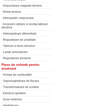
•
Disjunctoare magneto-termice
•
Relee termice
•
Intrerupator crepuscular
•
Accesorii cablare si montaj tablouri
electrice
•
Intrerupatoare diferentiale
•
Regulatoare de umiditate
•
Tablouri si doze electrice
•
Lampi semnalizare
•
Regulatoare tensiune
Piese de schimb pentru
arzatoare
•
Pompe de combustibil
•
Supraveghetoare de flacara
•
Transformatoare de scinteie
•
Electrozi apridere
•
Duze motorina
•
Ventilatoare