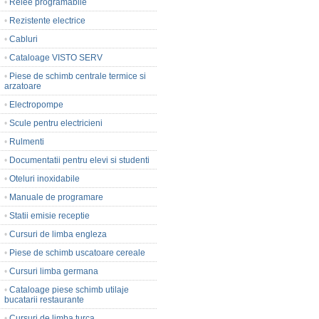
•
Relee programabile
•
Rezistente electrice
•
Cabluri
•
Cataloage VISTO SERV
•
Piese de schimb centrale termice si
arzatoare
•
Electropompe
•
Scule pentru electricieni
•
Rulmenti
•
Documentatii pentru elevi si studenti
•
Oteluri inoxidabile
•
Manuale de programare
•
Statii emisie receptie
•
Cursuri de limba engleza
•
Piese de schimb uscatoare cereale
•
Cursuri limba germana
•
Cataloage piese schimb utilaje
bucatarii restaurante
•
Cursuri de limba turca