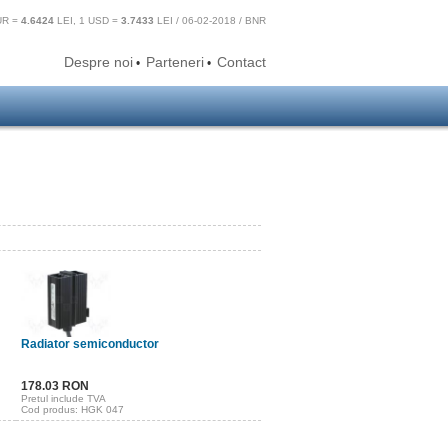
UR =
4.6424
LEI, 1 USD =
3.7433
LEI / 06-02-2018 / BNR
Despre noi
Parteneri
Contact
•
•
Radiator semiconductor
178.03 RON
Pretul include TVA
Cod produs: HGK 047