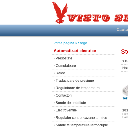
Caut
Prima pagina
» Stego
St
Automatizari electrice
•
Presostate
3 P
•
Comutatoare
Nou
•
Relee
•
Traductoare de presiune
•
Regulatoare de temperatura
•
Contactori
Ter
•
Sonde de umiditate
•
Electroventile
10
Pret
Cod
•
Regulator control cazane termice
•
Sonde te temperatura-termocuple