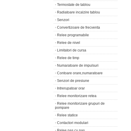
•
Termostate de tablou
•
Radiatoare incalzire tablou
•
Senzori
•
Convertizoare de frecventa
•
Relee programabile
•
Relee de nivel
•
Limitatori de cursa
•
Relee de timp
•
Numaratoare de impulsuri
•
Contoare orare,numaratoare
•
Senzori de presiune
•
Intrerupatoar orar
•
Relee monitorizare retea
•
Relee monitorizare grupuri de
pompare
•
Relee statice
•
Contactori modulari
•
Relee pas cu pas