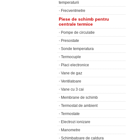
temperaturii
•
Frecventmetre
Piese de schimb pentru
centrale termice
•
Pompe de circulatie
•
Presostate
•
Sonde temperatura
•
Termocuple
•
Placi electronice
•
Vane de gaz
•
Ventilatoare
•
Vane cu 3 cai
•
Membrane de schimb
•
Termostat de ambient
•
Termostate
•
Electrozi ionizare
•
Manometre
•
Schimbatoare de caldura