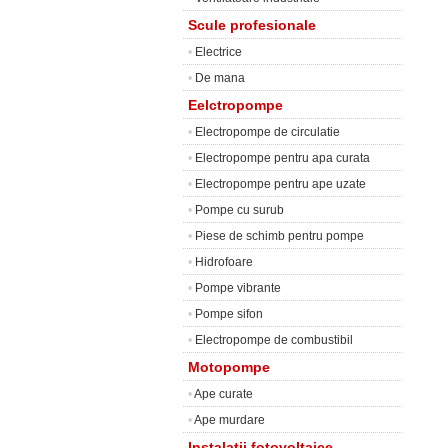
Scule profesionale
•
Electrice
•
De mana
Eelctropompe
•
Electropompe de circulatie
•
Electropompe pentru apa curata
•
Electropompe pentru ape uzate
•
Pompe cu surub
•
Piese de schimb pentru pompe
•
Hidrofoare
•
Pompe vibrante
•
Pompe sifon
•
Electropompe de combustibil
Motopompe
•
Ape curate
•
Ape murdare
Instalatii fotovoltaice