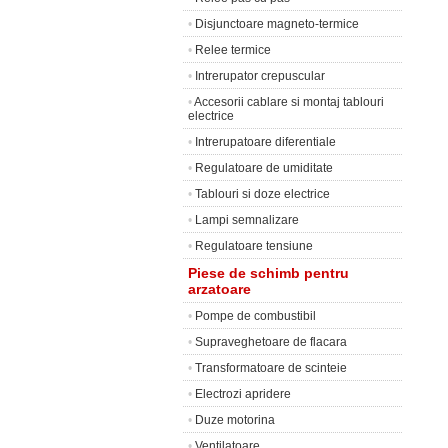
•
Disjunctoare magneto-termice
•
Relee termice
•
Intrerupator crepuscular
•
Accesorii cablare si montaj tablouri
electrice
•
Intrerupatoare diferentiale
•
Regulatoare de umiditate
•
Tablouri si doze electrice
•
Lampi semnalizare
•
Regulatoare tensiune
Piese de schimb pentru
arzatoare
•
Pompe de combustibil
•
Supraveghetoare de flacara
•
Transformatoare de scinteie
•
Electrozi apridere
•
Duze motorina
•
Ventilatoare