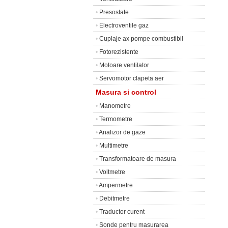
•
Presostate
•
Electroventile gaz
•
Cuplaje ax pompe combustibil
•
Fotorezistente
•
Motoare ventilator
•
Servomotor clapeta aer
Masura si control
•
Manometre
•
Termometre
•
Analizor de gaze
•
Multimetre
•
Transformatoare de masura
•
Voltmetre
•
Ampermetre
•
Debitmetre
•
Traductor curent
•
Sonde pentru masurarea