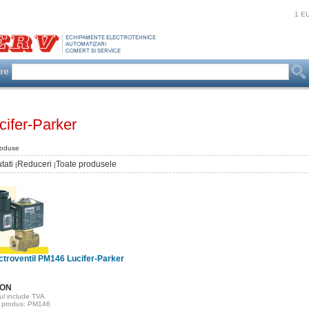
1 E
are
cifer-Parker
roduse
tati
Reduceri
Toate produsele
|
|
ctroventil PM146 Lucifer-Parker
RON
ul include TVA
 produs: PM146