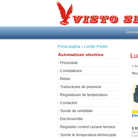
Caut
Prima pagina
» Lucifer-Parker
Lu
Automatizari electrice
•
Presostate
1 P
•
Comutatoare
Nou
•
Relee
•
Traductoare de presiune
•
Regulatoare de temperatura
•
Contactori
•
Sonde de umiditate
Ele
•
Electroventile
•
Regulator control cazane termice
0 
Pret
•
Sonde te temperatura-termocuple
Cod