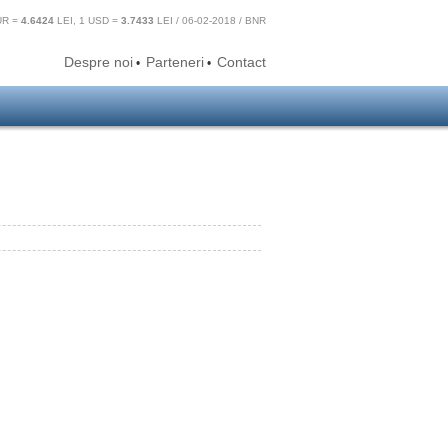
UR =
4.6424
LEI, 1 USD =
3.7433
LEI / 06-02-2018 / BNR
Despre noi
Parteneri
Contact
•
•