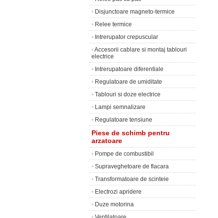
•
Disjunctoare magneto-termice
•
Relee termice
•
Intrerupator crepuscular
•
Accesorii cablare si montaj tablouri
electrice
•
Intrerupatoare diferentiale
•
Regulatoare de umiditate
•
Tablouri si doze electrice
•
Lampi semnalizare
•
Regulatoare tensiune
Piese de schimb pentru
arzatoare
•
Pompe de combustibil
•
Supraveghetoare de flacara
•
Transformatoare de scinteie
•
Electrozi apridere
•
Duze motorina
•
Ventilatoare