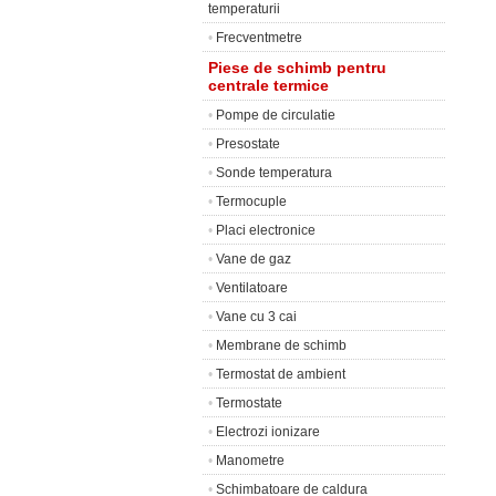
temperaturii
•
Frecventmetre
Piese de schimb pentru
centrale termice
•
Pompe de circulatie
•
Presostate
•
Sonde temperatura
•
Termocuple
•
Placi electronice
•
Vane de gaz
•
Ventilatoare
•
Vane cu 3 cai
•
Membrane de schimb
•
Termostat de ambient
•
Termostate
•
Electrozi ionizare
•
Manometre
•
Schimbatoare de caldura