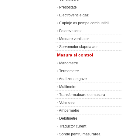
•
Presostate
•
Electroventile gaz
•
Cuplaje ax pompe combustibil
•
Fotorezistente
•
Motoare ventilator
•
Servomotor clapeta aer
Masura si control
•
Manometre
•
Termometre
•
Analizor de gaze
•
Multimetre
•
Transformatoare de masura
•
Voltmetre
•
Ampermetre
•
Debitmetre
•
Traductor curent
•
Sonde pentru masurarea