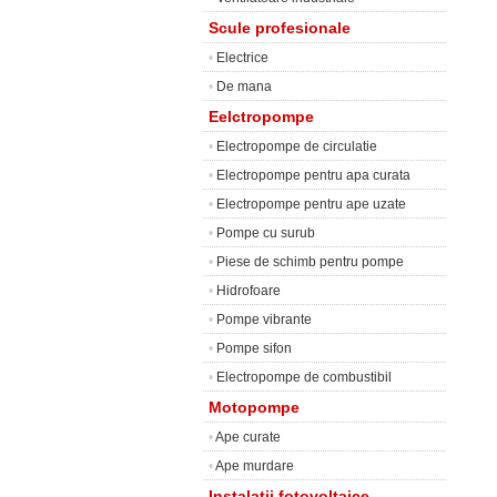
Scule profesionale
•
Electrice
•
De mana
Eelctropompe
•
Electropompe de circulatie
•
Electropompe pentru apa curata
•
Electropompe pentru ape uzate
•
Pompe cu surub
•
Piese de schimb pentru pompe
•
Hidrofoare
•
Pompe vibrante
•
Pompe sifon
•
Electropompe de combustibil
Motopompe
•
Ape curate
•
Ape murdare
Instalatii fotovoltaice