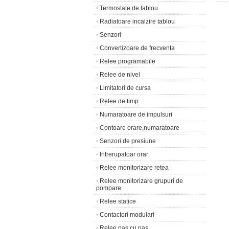
•
Termostate de tablou
•
Radiatoare incalzire tablou
•
Senzori
•
Convertizoare de frecventa
•
Relee programabile
•
Relee de nivel
•
Limitatori de cursa
•
Relee de timp
•
Numaratoare de impulsuri
•
Contoare orare,numaratoare
•
Senzori de presiune
•
Intrerupatoar orar
•
Relee monitorizare retea
•
Relee monitorizare grupuri de
pompare
•
Relee statice
•
Contactori modulari
•
Relee pas cu pas