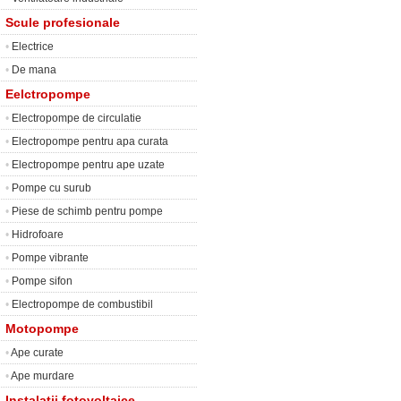
Scule profesionale
•
Electrice
•
De mana
Eelctropompe
•
Electropompe de circulatie
•
Electropompe pentru apa curata
•
Electropompe pentru ape uzate
•
Pompe cu surub
•
Piese de schimb pentru pompe
•
Hidrofoare
•
Pompe vibrante
•
Pompe sifon
•
Electropompe de combustibil
Motopompe
•
Ape curate
•
Ape murdare
Instalatii fotovoltaice