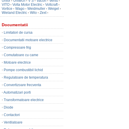
Unior
Unitech
V S
Vacon
Vents
•
•
•
•
•
VITO
Volta Motor Electric
Voltcraft
•
•
•
Vortice
Wago
Weidmuller
Weigel
•
•
•
•
Wieland Electric
Wilo
Zext
•
•
•
Documentatii
•
Limitatori de cursa
•
Documentatii motoare electrice
•
Compresoare frig
•
Comutatoare cu came
•
Motoare electrice
•
Pompe combustibil lichid
•
Regulatoare de temperatura
•
Convertizoare frecventa
•
Automatizari porti
•
Transformatoare electrice
•
Diode
•
Contactori
•
Ventilatoare