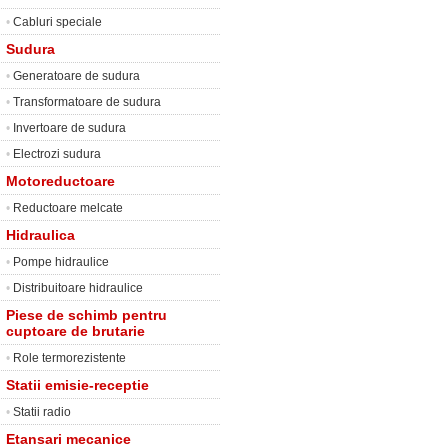
•
Cabluri speciale
Sudura
•
Generatoare de sudura
•
Transformatoare de sudura
•
Invertoare de sudura
•
Electrozi sudura
Motoreductoare
•
Reductoare melcate
Hidraulica
•
Pompe hidraulice
•
Distribuitoare hidraulice
Piese de schimb pentru
cuptoare de brutarie
•
Role termorezistente
Statii emisie-receptie
•
Statii radio
Etansari mecanice