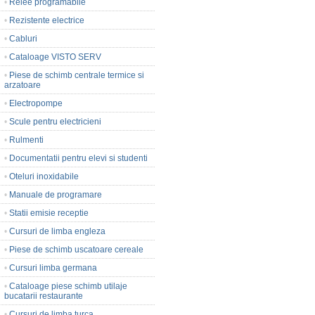
•
Relee programabile
•
Rezistente electrice
•
Cabluri
•
Cataloage VISTO SERV
•
Piese de schimb centrale termice si
arzatoare
•
Electropompe
•
Scule pentru electricieni
•
Rulmenti
•
Documentatii pentru elevi si studenti
•
Oteluri inoxidabile
•
Manuale de programare
•
Statii emisie receptie
•
Cursuri de limba engleza
•
Piese de schimb uscatoare cereale
•
Cursuri limba germana
•
Cataloage piese schimb utilaje
bucatarii restaurante
•
Cursuri de limba turca