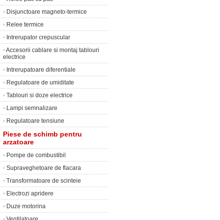
•
Disjunctoare magneto-termice
•
Relee termice
•
Intrerupator crepuscular
•
Accesorii cablare si montaj tablouri
electrice
•
Intrerupatoare diferentiale
•
Regulatoare de umiditate
•
Tablouri si doze electrice
•
Lampi semnalizare
•
Regulatoare tensiune
Piese de schimb pentru
arzatoare
•
Pompe de combustibil
•
Supraveghetoare de flacara
•
Transformatoare de scinteie
•
Electrozi apridere
•
Duze motorina
•
Ventilatoare