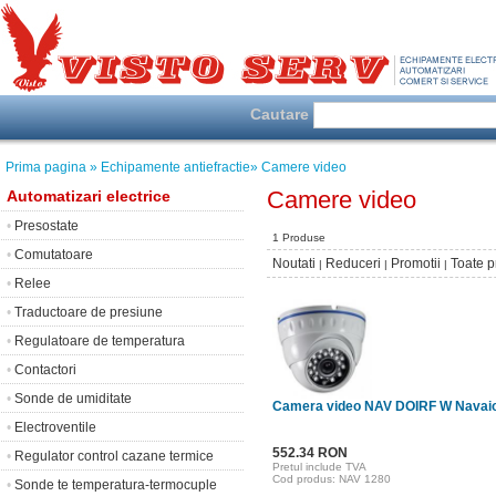
Cautare
Prima pagina
» Echipamente antiefractie
» Camere video
Camere video
Automatizari electrice
•
Presostate
1 Produse
•
Comutatoare
Noutati
Reduceri
Promotii
Toate 
|
|
|
•
Relee
•
Traductoare de presiune
•
Regulatoare de temperatura
•
Contactori
•
Sonde de umiditate
Camera video NAV DOIRF W Navai
•
Electroventile
552.34 RON
•
Regulator control cazane termice
Pretul include TVA
Cod produs: NAV 1280
•
Sonde te temperatura-termocuple