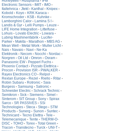
Honeywell
Husqvarna
IFM
•
•
Electronic Sensors
IMIT
IMO
•
•
•
Italtehnica
Jtekt
Kanthal
Knipex
•
•
•
•
Kobold
Koyo
KRK Karaca
•
•
•
Kromschroder
KSB
Kuhnke
•
•
•
Lamborghini Calor
Lamina S I
•
•
Landis & Gyr
Lelli Pumps
Leuze
•
•
•
LIFE Home Integration
Littelfuse
•
•
Lohuis
Lovato Electric
Lowara
•
•
•
Lubing Mashinenfabrik
Lucifer-
•
Parker
Makita
Marathon
MBS AG
•
•
•
•
Mean Well
Metal Work
Muller Licht
•
•
•
Nais
Navaio
Navi
Ne-Ka
•
•
•
Elektronik
Necom
Nocchi
Nordac
•
•
•
•
Norgren
Oil Ltd
Omron
Osram
•
•
•
•
Panasonic EW
Pepperl Fuchs
•
•
Phoenix Contact
Pizzato Elettrica
•
•
Procon
Provision ISR
PWALKER
•
•
•
Rayex Electronics CO
Relpol
•
•
Rexlan Europe
Rezel
Riello
Ritar
•
•
•
•
Robin Subaru
Rotronic
Saia
•
•
Burgess
Samsung
Satronic
•
•
•
Schneider Electric
Schrack Technic
•
•
Semikron
Sick
Siemens
Simel
•
•
•
•
Sinterom
SIT Group
Sony
Spirax
•
•
•
Sarco
SR PASSIVES
SSi
•
•
Technologies
Steca
Stego
STM
•
•
•
Products
Sunerg
Sunon
Suntec
•
•
•
•
Technicard
Tecno Elettra
Tele
•
•
•
Telemecanique
Tente
THERM-O-
•
•
DISC
TOHO
Torex
Total Green
•
•
•
•
Tracon
Transtecno
Turck
UNI-T
•
•
•
•