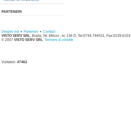
PARTENERI
Despre noi
•
Parteneri
•
Contact
VISTO SERV SRL
, Braila, Str. Milcov , nr. 136 D, Tel:0744.794531, Fax:0239.610
© 2007
VISTO SERV SRL
.
Termeni si conditii
Vizitatori:
47462