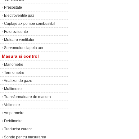
•
Presostate
•
Electroventile gaz
•
Cuplaje ax pompe combustibil
•
Fotorezistente
•
Motoare ventilator
•
Servomotor clapeta aer
Masura si control
•
Manometre
•
Termometre
•
Analizor de gaze
•
Multimetre
•
Transformatoare de masura
•
Voltmetre
•
Ampermetre
•
Debitmetre
•
Traductor curent
•
Sonde pentru masurarea