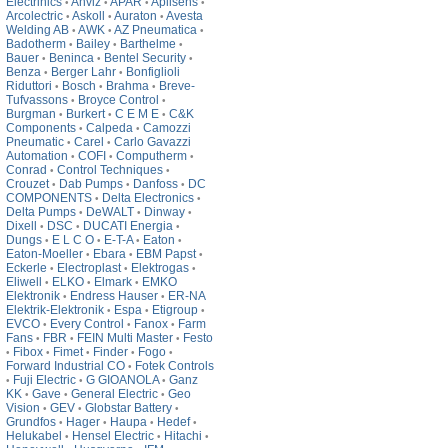
Electrinics
Anviz
APAR
Aplisens
•
•
•
•
Arcolectric
Askoll
Auraton
Avesta
•
•
•
Welding AB
AWK
AZ Pneumatica
•
•
•
Badotherm
Bailey
Barthelme
•
•
•
Bauer
Beninca
Bentel Security
•
•
•
Benza
Berger Lahr
Bonfiglioli
•
•
Riduttori
Bosch
Brahma
Breve-
•
•
•
Tufvassons
Broyce Control
•
•
Burgman
Burkert
C E M E
C&K
•
•
•
Components
Calpeda
Camozzi
•
•
Pneumatic
Carel
Carlo Gavazzi
•
•
Automation
COFI
Computherm
•
•
•
Conrad
Control Techniques
•
•
Crouzet
Dab Pumps
Danfoss
DC
•
•
•
COMPONENTS
Delta Electronics
•
•
Delta Pumps
DeWALT
Dinway
•
•
•
Dixell
DSC
DUCATI Energia
•
•
•
Dungs
E L C O
E-T-A
Eaton
•
•
•
•
Eaton-Moeller
Ebara
EBM Papst
•
•
•
Eckerle
Electroplast
Elektrogas
•
•
•
Eliwell
ELKO
Elmark
EMKO
•
•
•
Elektronik
Endress Hauser
ER-NA
•
•
Elektrik-Elektronik
Espa
Etigroup
•
•
•
EVCO
Every Control
Fanox
Farm
•
•
•
Fans
FBR
FEIN Multi Master
Festo
•
•
•
Fibox
Fimet
Finder
Fogo
•
•
•
•
•
Forward Industrial CO
Fotek Controls
•
Fuji Electric
G GIOANOLA
Ganz
•
•
•
KK
Gave
General Electric
Geo
•
•
•
Vision
GEV
Globstar Battery
•
•
•
Grundfos
Hager
Haupa
Hedef
•
•
•
•
Helukabel
Hensel Electric
Hitachi
•
•
•