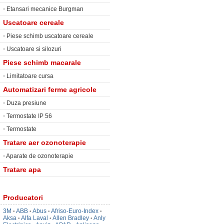
•
Etansari mecanice Burgman
Uscatoare cereale
•
Piese schimb uscatoare cereale
•
Uscatoare si silozuri
Piese schimb macarale
•
Limitatoare cursa
Automatizari ferme agricole
•
Duza presiune
•
Termostate IP 56
•
Termostate
Tratare aer ozonoterapie
•
Aparate de ozonoterapie
Tratare apa
Producatori
3M
ABB
Abus
Afriso-Euro-Index
•
•
•
•
Aksa
Alfa Laval
Allen Bradley
Anly
•
•
•