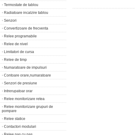
•
Termostate de tablou
•
Radiatoare incalzire tablou
•
Senzori
•
Convertizoare de frecventa
•
Relee programabile
•
Relee de nivel
•
Limitatori de cursa
•
Relee de timp
•
Numaratoare de impulsuri
•
Contoare orare,numaratoare
•
Senzori de presiune
•
Intrerupatoar orar
•
Relee monitorizare retea
•
Relee monitorizare grupuri de
pompare
•
Relee statice
•
Contactori modulari
•
Relee pas cu pas