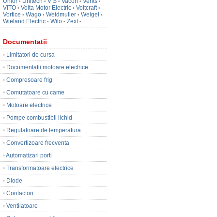
Unior
Unitech
V S
Vacon
Vents
•
•
•
•
•
VITO
Volta Motor Electric
Voltcraft
•
•
•
Vortice
Wago
Weidmuller
Weigel
•
•
•
•
Wieland Electric
Wilo
Zext
•
•
•
Documentatii
•
Limitatori de cursa
•
Documentatii motoare electrice
•
Compresoare frig
•
Comutatoare cu came
•
Motoare electrice
•
Pompe combustibil lichid
•
Regulatoare de temperatura
•
Convertizoare frecventa
•
Automatizari porti
•
Transformatoare electrice
•
Diode
•
Contactori
•
Ventilatoare