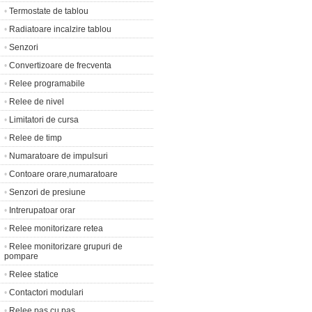
•
Termostate de tablou
•
Radiatoare incalzire tablou
•
Senzori
•
Convertizoare de frecventa
•
Relee programabile
•
Relee de nivel
•
Limitatori de cursa
•
Relee de timp
•
Numaratoare de impulsuri
•
Contoare orare,numaratoare
•
Senzori de presiune
•
Intrerupatoar orar
•
Relee monitorizare retea
•
Relee monitorizare grupuri de
pompare
•
Relee statice
•
Contactori modulari
•
Relee pas cu pas