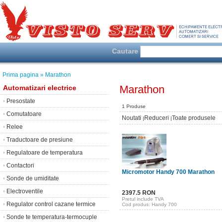
Cautare
Prima pagina
» Marathon
Marathon
Automatizari electrice
•
Presostate
1 Produse
•
Comutatoare
Noutati
Reduceri
Toate produsele
|
|
•
Relee
•
Traductoare de presiune
•
Regulatoare de temperatura
•
Contactori
Micromotor Handy 700 Marathon
•
Sonde de umiditate
•
Electroventile
2397.5 RON
Pretul include TVA
•
Regulator control cazane termice
Cod produs: Handy 700
•
Sonde te temperatura-termocuple