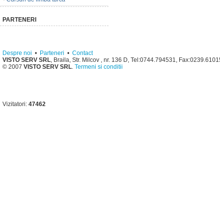
PARTENERI
Despre noi
•
Parteneri
•
Contact
VISTO SERV SRL
, Braila, Str. Milcov , nr. 136 D, Tel:0744.794531, Fax:0239.610
© 2007
VISTO SERV SRL
.
Termeni si conditii
Vizitatori:
47462