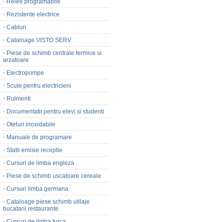
•
Relee programabile
•
Rezistente electrice
•
Cabluri
•
Cataloage VISTO SERV
•
Piese de schimb centrale termice si
arzatoare
•
Electropompe
•
Scule pentru electricieni
•
Rulmenti
•
Documentatii pentru elevi si studenti
•
Oteluri inoxidabile
•
Manuale de programare
•
Statii emisie receptie
•
Cursuri de limba engleza
•
Piese de schimb uscatoare cereale
•
Cursuri limba germana
•
Cataloage piese schimb utilaje
bucatarii restaurante
•
Cursuri de limba turca