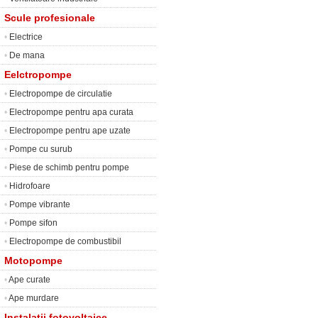
Scule profesionale
•
Electrice
•
De mana
Eelctropompe
•
Electropompe de circulatie
•
Electropompe pentru apa curata
•
Electropompe pentru ape uzate
•
Pompe cu surub
•
Piese de schimb pentru pompe
•
Hidrofoare
•
Pompe vibrante
•
Pompe sifon
•
Electropompe de combustibil
Motopompe
•
Ape curate
•
Ape murdare
Instalatii fotovoltaice