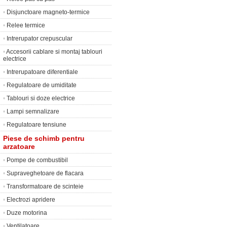
•
Disjunctoare magneto-termice
•
Relee termice
•
Intrerupator crepuscular
•
Accesorii cablare si montaj tablouri
electrice
•
Intrerupatoare diferentiale
•
Regulatoare de umiditate
•
Tablouri si doze electrice
•
Lampi semnalizare
•
Regulatoare tensiune
Piese de schimb pentru
arzatoare
•
Pompe de combustibil
•
Supraveghetoare de flacara
•
Transformatoare de scinteie
•
Electrozi apridere
•
Duze motorina
•
Ventilatoare