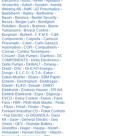
Electrinics
Anviz
APAR
Aplisens
•
•
•
•
Arcolectric
Askoll
Auraton
Avesta
•
•
•
Welding AB
AWK
AZ Pneumatica
•
•
•
Badotherm
Bailey
Barthelme
•
•
•
Bauer
Beninca
Bentel Security
•
•
•
Benza
Berger Lahr
Bonfiglioli
•
•
Riduttori
Bosch
Brahma
Breve-
•
•
•
Tufvassons
Broyce Control
•
•
Burgman
Burkert
C E M E
C&K
•
•
•
Components
Calpeda
Camozzi
•
•
Pneumatic
Carel
Carlo Gavazzi
•
•
Automation
COFI
Computherm
•
•
•
Conrad
Control Techniques
•
•
Crouzet
Dab Pumps
Danfoss
DC
•
•
•
COMPONENTS
Delta Electronics
•
•
Delta Pumps
DeWALT
Dinway
•
•
•
Dixell
DSC
DUCATI Energia
•
•
•
Dungs
E L C O
E-T-A
Eaton
•
•
•
•
Eaton-Moeller
Ebara
EBM Papst
•
•
•
Eckerle
Electroplast
Elektrogas
•
•
•
Eliwell
ELKO
Elmark
EMKO
•
•
•
Elektronik
Endress Hauser
ER-NA
•
•
Elektrik-Elektronik
Espa
Etigroup
•
•
•
EVCO
Every Control
Fanox
Farm
•
•
•
Fans
FBR
FEIN Multi Master
Festo
•
•
•
Fibox
Fimet
Finder
Fogo
•
•
•
•
•
Forward Industrial CO
Fotek Controls
•
Fuji Electric
G GIOANOLA
Ganz
•
•
•
KK
Gave
General Electric
Geo
•
•
•
Vision
GEV
Globstar Battery
•
•
•
Grundfos
Hager
Haupa
Hedef
•
•
•
•
Helukabel
Hensel Electric
Hitachi
•
•
•