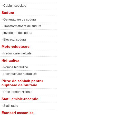
•
Cabluri speciale
Sudura
•
Generatoare de sudura
•
Transformatoare de sudura
•
Invertoare de sudura
•
Electrozi sudura
Motoreductoare
•
Reductoare melcate
Hidraulica
•
Pompe hidraulice
•
Distribuitoare hidraulice
Piese de schimb pentru
cuptoare de brutarie
•
Role termorezistente
Statii emisie-receptie
•
Statii radio
Etansari mecanice