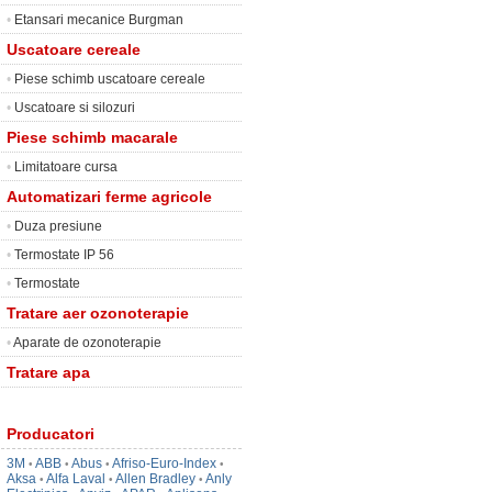
•
Etansari mecanice Burgman
Uscatoare cereale
•
Piese schimb uscatoare cereale
•
Uscatoare si silozuri
Piese schimb macarale
•
Limitatoare cursa
Automatizari ferme agricole
•
Duza presiune
•
Termostate IP 56
•
Termostate
Tratare aer ozonoterapie
•
Aparate de ozonoterapie
Tratare apa
Producatori
3M
ABB
Abus
Afriso-Euro-Index
•
•
•
•
Aksa
Alfa Laval
Allen Bradley
Anly
•
•
•