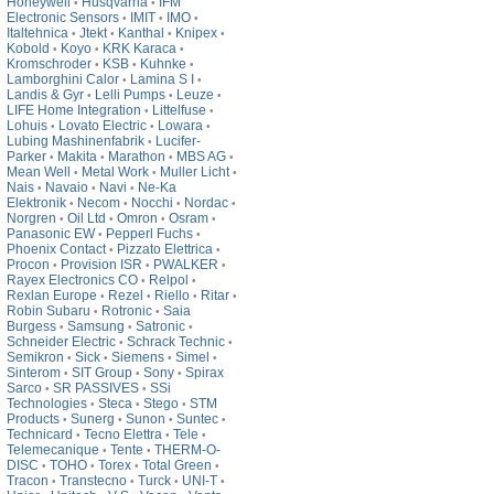
Honeywell
Husqvarna
IFM
•
•
Electronic Sensors
IMIT
IMO
•
•
•
Italtehnica
Jtekt
Kanthal
Knipex
•
•
•
•
Kobold
Koyo
KRK Karaca
•
•
•
Kromschroder
KSB
Kuhnke
•
•
•
Lamborghini Calor
Lamina S I
•
•
Landis & Gyr
Lelli Pumps
Leuze
•
•
•
LIFE Home Integration
Littelfuse
•
•
Lohuis
Lovato Electric
Lowara
•
•
•
Lubing Mashinenfabrik
Lucifer-
•
Parker
Makita
Marathon
MBS AG
•
•
•
•
Mean Well
Metal Work
Muller Licht
•
•
•
Nais
Navaio
Navi
Ne-Ka
•
•
•
Elektronik
Necom
Nocchi
Nordac
•
•
•
•
Norgren
Oil Ltd
Omron
Osram
•
•
•
•
Panasonic EW
Pepperl Fuchs
•
•
Phoenix Contact
Pizzato Elettrica
•
•
Procon
Provision ISR
PWALKER
•
•
•
Rayex Electronics CO
Relpol
•
•
Rexlan Europe
Rezel
Riello
Ritar
•
•
•
•
Robin Subaru
Rotronic
Saia
•
•
Burgess
Samsung
Satronic
•
•
•
Schneider Electric
Schrack Technic
•
•
Semikron
Sick
Siemens
Simel
•
•
•
•
Sinterom
SIT Group
Sony
Spirax
•
•
•
Sarco
SR PASSIVES
SSi
•
•
Technologies
Steca
Stego
STM
•
•
•
Products
Sunerg
Sunon
Suntec
•
•
•
•
Technicard
Tecno Elettra
Tele
•
•
•
Telemecanique
Tente
THERM-O-
•
•
DISC
TOHO
Torex
Total Green
•
•
•
•
Tracon
Transtecno
Turck
UNI-T
•
•
•
•