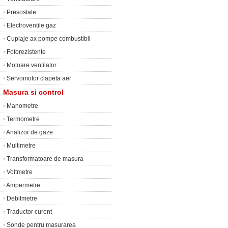
•
Presostate
•
Electroventile gaz
•
Cuplaje ax pompe combustibil
•
Fotorezistente
•
Motoare ventilator
•
Servomotor clapeta aer
Masura si control
•
Manometre
•
Termometre
•
Analizor de gaze
•
Multimetre
•
Transformatoare de masura
•
Voltmetre
•
Ampermetre
•
Debitmetre
•
Traductor curent
•
Sonde pentru masurarea