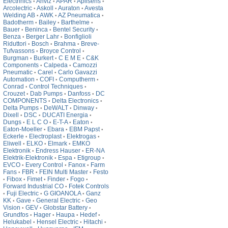
Electrinics
Anviz
APAR
Aplisens
•
•
•
•
Arcolectric
Askoll
Auraton
Avesta
•
•
•
Welding AB
AWK
AZ Pneumatica
•
•
•
Badotherm
Bailey
Barthelme
•
•
•
Bauer
Beninca
Bentel Security
•
•
•
Benza
Berger Lahr
Bonfiglioli
•
•
Riduttori
Bosch
Brahma
Breve-
•
•
•
Tufvassons
Broyce Control
•
•
Burgman
Burkert
C E M E
C&K
•
•
•
Components
Calpeda
Camozzi
•
•
Pneumatic
Carel
Carlo Gavazzi
•
•
Automation
COFI
Computherm
•
•
•
Conrad
Control Techniques
•
•
Crouzet
Dab Pumps
Danfoss
DC
•
•
•
COMPONENTS
Delta Electronics
•
•
Delta Pumps
DeWALT
Dinway
•
•
•
Dixell
DSC
DUCATI Energia
•
•
•
Dungs
E L C O
E-T-A
Eaton
•
•
•
•
Eaton-Moeller
Ebara
EBM Papst
•
•
•
Eckerle
Electroplast
Elektrogas
•
•
•
Eliwell
ELKO
Elmark
EMKO
•
•
•
Elektronik
Endress Hauser
ER-NA
•
•
Elektrik-Elektronik
Espa
Etigroup
•
•
•
EVCO
Every Control
Fanox
Farm
•
•
•
Fans
FBR
FEIN Multi Master
Festo
•
•
•
Fibox
Fimet
Finder
Fogo
•
•
•
•
•
Forward Industrial CO
Fotek Controls
•
Fuji Electric
G GIOANOLA
Ganz
•
•
•
KK
Gave
General Electric
Geo
•
•
•
Vision
GEV
Globstar Battery
•
•
•
Grundfos
Hager
Haupa
Hedef
•
•
•
•
Helukabel
Hensel Electric
Hitachi
•
•
•