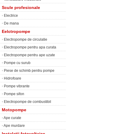
Scule profesionale
•
Electrice
•
De mana
Eelctropompe
•
Electropompe de circulatie
•
Electropompe pentru apa curata
•
Electropompe pentru ape uzate
•
Pompe cu surub
•
Piese de schimb pentru pompe
•
Hidrofoare
•
Pompe vibrante
•
Pompe sifon
•
Electropompe de combustibil
Motopompe
•
Ape curate
•
Ape murdare
Instalatii fotovoltaice