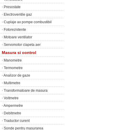
•
Presostate
•
Electroventile gaz
•
Cuplaje ax pompe combustibil
•
Fotorezistente
•
Motoare ventilator
•
Servomotor clapeta aer
Masura si control
•
Manometre
•
Termometre
•
Analizor de gaze
•
Multimetre
•
Transformatoare de masura
•
Voltmetre
•
Ampermetre
•
Debitmetre
•
Traductor curent
•
Sonde pentru masurarea