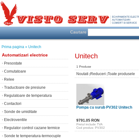
Cautare
Prima pagina
» Unitech
Unitech
Automatizari electrice
•
Presostate
1 Produse
•
Comutatoare
Noutati
Reduceri
Toate produsele
|
|
•
Relee
•
Traductoare de presiune
•
Regulatoare de temperatura
•
Contactori
Pompa cu surub PV302 Unitech
•
Sonde de umiditate
•
Electroventile
9791.05 RON
Pretul include TVA
•
Regulator control cazane termice
Cod produs: PV302
•
Sonde te temperatura-termocuple