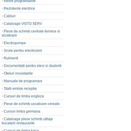
•
Relee programabile
•
Rezistente electrice
•
Cabluri
•
Cataloage VISTO SERV
•
Piese de schimb centrale termice si
arzatoare
•
Electropompe
•
Scule pentru electricieni
•
Rulmenti
•
Documentatii pentru elevi si studenti
•
Oteluri inoxidabile
•
Manuale de programare
•
Statii emisie receptie
•
Cursuri de limba engleza
•
Piese de schimb uscatoare cereale
•
Cursuri limba germana
•
Cataloage piese schimb utilaje
bucatarii restaurante
•
Cursuri de limba turca