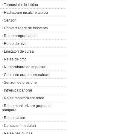
•
Termostate de tablou
•
Radiatoare incalzire tablou
•
Senzori
•
Convertizoare de frecventa
•
Relee programabile
•
Relee de nivel
•
Limitatori de cursa
•
Relee de timp
•
Numaratoare de impulsuri
•
Contoare orare,numaratoare
•
Senzori de presiune
•
Intrerupatoar orar
•
Relee monitorizare retea
•
Relee monitorizare grupuri de
pompare
•
Relee statice
•
Contactori modulari
•
Relee pas cu pas