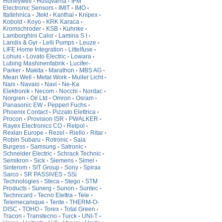
Honeywell
Husqvarna
IFM
•
•
Electronic Sensors
IMIT
IMO
•
•
•
Italtehnica
Jtekt
Kanthal
Knipex
•
•
•
•
Kobold
Koyo
KRK Karaca
•
•
•
Kromschroder
KSB
Kuhnke
•
•
•
Lamborghini Calor
Lamina S I
•
•
Landis & Gyr
Lelli Pumps
Leuze
•
•
•
LIFE Home Integration
Littelfuse
•
•
Lohuis
Lovato Electric
Lowara
•
•
•
Lubing Mashinenfabrik
Lucifer-
•
Parker
Makita
Marathon
MBS AG
•
•
•
•
Mean Well
Metal Work
Muller Licht
•
•
•
Nais
Navaio
Navi
Ne-Ka
•
•
•
Elektronik
Necom
Nocchi
Nordac
•
•
•
•
Norgren
Oil Ltd
Omron
Osram
•
•
•
•
Panasonic EW
Pepperl Fuchs
•
•
Phoenix Contact
Pizzato Elettrica
•
•
Procon
Provision ISR
PWALKER
•
•
•
Rayex Electronics CO
Relpol
•
•
Rexlan Europe
Rezel
Riello
Ritar
•
•
•
•
Robin Subaru
Rotronic
Saia
•
•
Burgess
Samsung
Satronic
•
•
•
Schneider Electric
Schrack Technic
•
•
Semikron
Sick
Siemens
Simel
•
•
•
•
Sinterom
SIT Group
Sony
Spirax
•
•
•
Sarco
SR PASSIVES
SSi
•
•
Technologies
Steca
Stego
STM
•
•
•
Products
Sunerg
Sunon
Suntec
•
•
•
•
Technicard
Tecno Elettra
Tele
•
•
•
Telemecanique
Tente
THERM-O-
•
•
DISC
TOHO
Torex
Total Green
•
•
•
•
Tracon
Transtecno
Turck
UNI-T
•
•
•
•