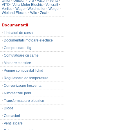
Unior
Unitech
V S
Vacon
Vents
•
•
•
•
•
VITO
Volta Motor Electric
Voltcraft
•
•
•
Vortice
Wago
Weidmuller
Weigel
•
•
•
•
Wieland Electric
Wilo
Zext
•
•
•
Documentatii
•
Limitatori de cursa
•
Documentatii motoare electrice
•
Compresoare frig
•
Comutatoare cu came
•
Motoare electrice
•
Pompe combustibil lichid
•
Regulatoare de temperatura
•
Convertizoare frecventa
•
Automatizari porti
•
Transformatoare electrice
•
Diode
•
Contactori
•
Ventilatoare