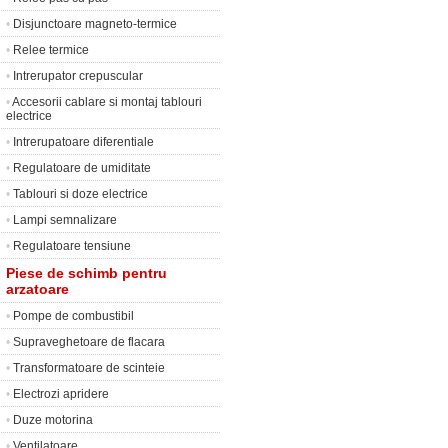
•
Disjunctoare magneto-termice
•
Relee termice
•
Intrerupator crepuscular
•
Accesorii cablare si montaj tablouri
electrice
•
Intrerupatoare diferentiale
•
Regulatoare de umiditate
•
Tablouri si doze electrice
•
Lampi semnalizare
•
Regulatoare tensiune
Piese de schimb pentru
arzatoare
•
Pompe de combustibil
•
Supraveghetoare de flacara
•
Transformatoare de scinteie
•
Electrozi apridere
•
Duze motorina
•
Ventilatoare