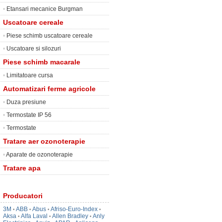
•
Etansari mecanice Burgman
Uscatoare cereale
•
Piese schimb uscatoare cereale
•
Uscatoare si silozuri
Piese schimb macarale
•
Limitatoare cursa
Automatizari ferme agricole
•
Duza presiune
•
Termostate IP 56
•
Termostate
Tratare aer ozonoterapie
•
Aparate de ozonoterapie
Tratare apa
Producatori
3M
ABB
Abus
Afriso-Euro-Index
•
•
•
•
Aksa
Alfa Laval
Allen Bradley
Anly
•
•
•