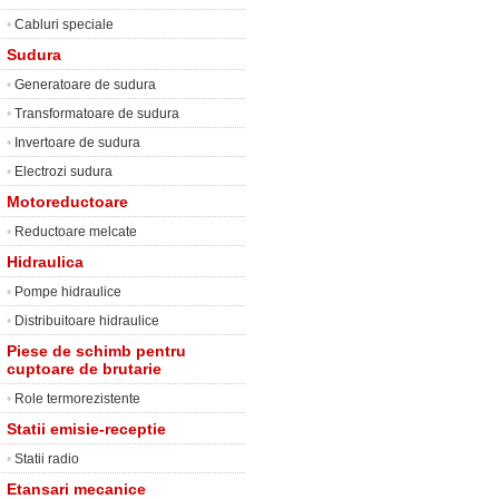
•
Cabluri speciale
Sudura
•
Generatoare de sudura
•
Transformatoare de sudura
•
Invertoare de sudura
•
Electrozi sudura
Motoreductoare
•
Reductoare melcate
Hidraulica
•
Pompe hidraulice
•
Distribuitoare hidraulice
Piese de schimb pentru
cuptoare de brutarie
•
Role termorezistente
Statii emisie-receptie
•
Statii radio
Etansari mecanice