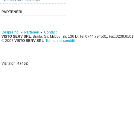
PARTENERI
Despre noi
•
Parteneri
•
Contact
VISTO SERV SRL
, Braila, Str. Milcov , nr. 136 D, Tel:0744.794531, Fax:0239.610
© 2007
VISTO SERV SRL
.
Termeni si conditii
Vizitatori:
47462