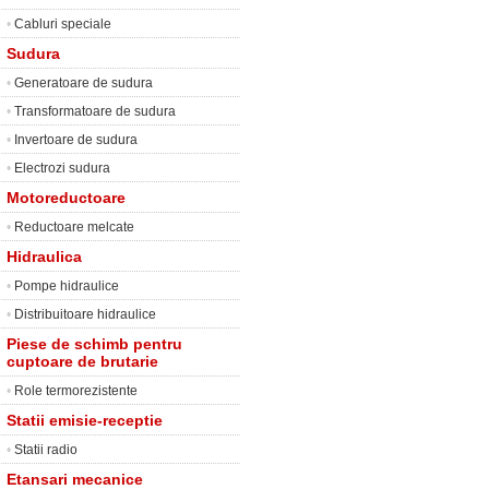
•
Cabluri speciale
Sudura
•
Generatoare de sudura
•
Transformatoare de sudura
•
Invertoare de sudura
•
Electrozi sudura
Motoreductoare
•
Reductoare melcate
Hidraulica
•
Pompe hidraulice
•
Distribuitoare hidraulice
Piese de schimb pentru
cuptoare de brutarie
•
Role termorezistente
Statii emisie-receptie
•
Statii radio
Etansari mecanice