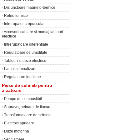
•
Disjunctoare magneto-termice
•
Relee termice
•
Intrerupator crepuscular
•
Accesorii cablare si montaj tablouri
electrice
•
Intrerupatoare diferentiale
•
Regulatoare de umiditate
•
Tablouri si doze electrice
•
Lampi semnalizare
•
Regulatoare tensiune
Piese de schimb pentru
arzatoare
•
Pompe de combustibil
•
Supraveghetoare de flacara
•
Transformatoare de scinteie
•
Electrozi apridere
•
Duze motorina
•
Ventilatoare