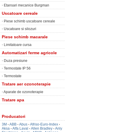
•
Etansari mecanice Burgman
Uscatoare cereale
•
Piese schimb uscatoare cereale
•
Uscatoare si silozuri
Piese schimb macarale
•
Limitatoare cursa
Automatizari ferme agricole
•
Duza presiune
•
Termostate IP 56
•
Termostate
Tratare aer ozonoterapie
•
Aparate de ozonoterapie
Tratare apa
Producatori
3M
ABB
Abus
Afriso-Euro-Index
•
•
•
•
Aksa
Alfa Laval
Allen Bradley
Anly
•
•
•