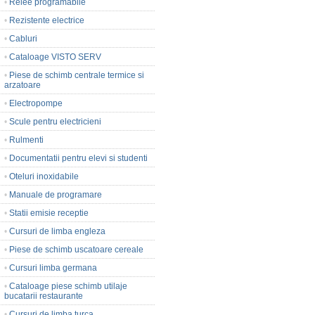
•
Relee programabile
•
Rezistente electrice
•
Cabluri
•
Cataloage VISTO SERV
•
Piese de schimb centrale termice si
arzatoare
•
Electropompe
•
Scule pentru electricieni
•
Rulmenti
•
Documentatii pentru elevi si studenti
•
Oteluri inoxidabile
•
Manuale de programare
•
Statii emisie receptie
•
Cursuri de limba engleza
•
Piese de schimb uscatoare cereale
•
Cursuri limba germana
•
Cataloage piese schimb utilaje
bucatarii restaurante
•
Cursuri de limba turca