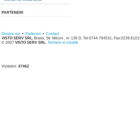
PARTENERI
Despre noi
•
Parteneri
•
Contact
VISTO SERV SRL
, Braila, Str. Milcov , nr. 136 D, Tel:0744.794531, Fax:0239.610
© 2007
VISTO SERV SRL
.
Termeni si conditii
Vizitatori:
47462