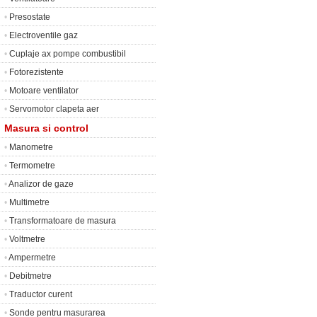
•
Presostate
•
Electroventile gaz
•
Cuplaje ax pompe combustibil
•
Fotorezistente
•
Motoare ventilator
•
Servomotor clapeta aer
Masura si control
•
Manometre
•
Termometre
•
Analizor de gaze
•
Multimetre
•
Transformatoare de masura
•
Voltmetre
•
Ampermetre
•
Debitmetre
•
Traductor curent
•
Sonde pentru masurarea