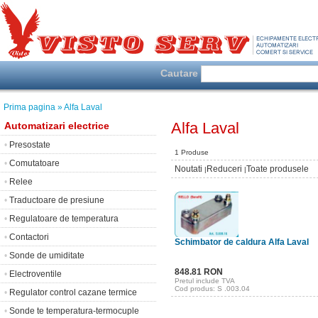
Cautare
Prima pagina
» Alfa Laval
Alfa Laval
Automatizari electrice
•
Presostate
1 Produse
•
Comutatoare
Noutati
Reduceri
Toate produsele
|
|
•
Relee
•
Traductoare de presiune
•
Regulatoare de temperatura
•
Contactori
Schimbator de caldura Alfa Laval
•
Sonde de umiditate
848.81 RON
•
Electroventile
Pretul include TVA
Cod produs: S .003.04
•
Regulator control cazane termice
•
Sonde te temperatura-termocuple