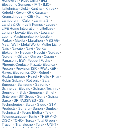
Honeywell
Husqvarna
IFM
•
•
Electronic Sensors
IMIT
IMO
•
•
•
Italtehnica
Jtekt
Kanthal
Knipex
•
•
•
•
Kobold
Koyo
KRK Karaca
•
•
•
Kromschroder
KSB
Kuhnke
•
•
•
Lamborghini Calor
Lamina S I
•
•
Landis & Gyr
Lelli Pumps
Leuze
•
•
•
LIFE Home Integration
Littelfuse
•
•
Lohuis
Lovato Electric
Lowara
•
•
•
Lubing Mashinenfabrik
Lucifer-
•
Parker
Makita
Marathon
MBS AG
•
•
•
•
Mean Well
Metal Work
Muller Licht
•
•
•
Nais
Navaio
Navi
Ne-Ka
•
•
•
Elektronik
Necom
Nocchi
Nordac
•
•
•
•
Norgren
Oil Ltd
Omron
Osram
•
•
•
•
Panasonic EW
Pepperl Fuchs
•
•
Phoenix Contact
Pizzato Elettrica
•
•
Procon
Provision ISR
PWALKER
•
•
•
Rayex Electronics CO
Relpol
•
•
Rexlan Europe
Rezel
Riello
Ritar
•
•
•
•
Robin Subaru
Rotronic
Saia
•
•
Burgess
Samsung
Satronic
•
•
•
Schneider Electric
Schrack Technic
•
•
Semikron
Sick
Siemens
Simel
•
•
•
•
Sinterom
SIT Group
Sony
Spirax
•
•
•
Sarco
SR PASSIVES
SSi
•
•
Technologies
Steca
Stego
STM
•
•
•
Products
Sunerg
Sunon
Suntec
•
•
•
•
Technicard
Tecno Elettra
Tele
•
•
•
Telemecanique
Tente
THERM-O-
•
•
DISC
TOHO
Torex
Total Green
•
•
•
•
Tracon
Transtecno
Turck
UNI-T
•
•
•
•