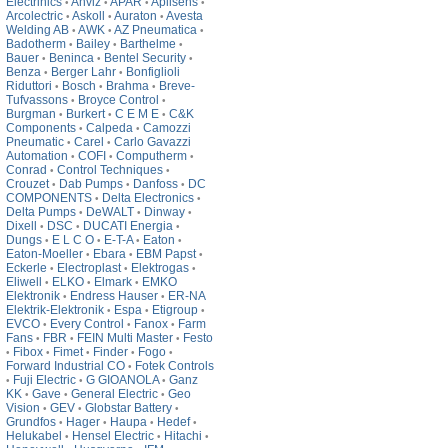
Electrinics
Anviz
APAR
Aplisens
•
•
•
•
Arcolectric
Askoll
Auraton
Avesta
•
•
•
Welding AB
AWK
AZ Pneumatica
•
•
•
Badotherm
Bailey
Barthelme
•
•
•
Bauer
Beninca
Bentel Security
•
•
•
Benza
Berger Lahr
Bonfiglioli
•
•
Riduttori
Bosch
Brahma
Breve-
•
•
•
Tufvassons
Broyce Control
•
•
Burgman
Burkert
C E M E
C&K
•
•
•
Components
Calpeda
Camozzi
•
•
Pneumatic
Carel
Carlo Gavazzi
•
•
Automation
COFI
Computherm
•
•
•
Conrad
Control Techniques
•
•
Crouzet
Dab Pumps
Danfoss
DC
•
•
•
COMPONENTS
Delta Electronics
•
•
Delta Pumps
DeWALT
Dinway
•
•
•
Dixell
DSC
DUCATI Energia
•
•
•
Dungs
E L C O
E-T-A
Eaton
•
•
•
•
Eaton-Moeller
Ebara
EBM Papst
•
•
•
Eckerle
Electroplast
Elektrogas
•
•
•
Eliwell
ELKO
Elmark
EMKO
•
•
•
Elektronik
Endress Hauser
ER-NA
•
•
Elektrik-Elektronik
Espa
Etigroup
•
•
•
EVCO
Every Control
Fanox
Farm
•
•
•
Fans
FBR
FEIN Multi Master
Festo
•
•
•
Fibox
Fimet
Finder
Fogo
•
•
•
•
•
Forward Industrial CO
Fotek Controls
•
Fuji Electric
G GIOANOLA
Ganz
•
•
•
KK
Gave
General Electric
Geo
•
•
•
Vision
GEV
Globstar Battery
•
•
•
Grundfos
Hager
Haupa
Hedef
•
•
•
•
Helukabel
Hensel Electric
Hitachi
•
•
•