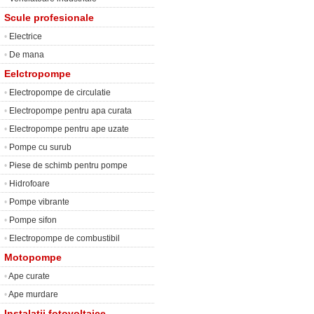
Scule profesionale
•
Electrice
•
De mana
Eelctropompe
•
Electropompe de circulatie
•
Electropompe pentru apa curata
•
Electropompe pentru ape uzate
•
Pompe cu surub
•
Piese de schimb pentru pompe
•
Hidrofoare
•
Pompe vibrante
•
Pompe sifon
•
Electropompe de combustibil
Motopompe
•
Ape curate
•
Ape murdare
Instalatii fotovoltaice