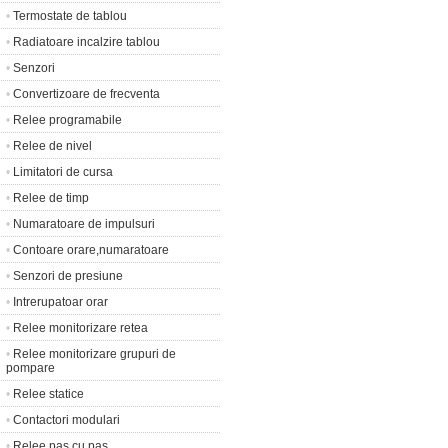
•
Termostate de tablou
•
Radiatoare incalzire tablou
•
Senzori
•
Convertizoare de frecventa
•
Relee programabile
•
Relee de nivel
•
Limitatori de cursa
•
Relee de timp
•
Numaratoare de impulsuri
•
Contoare orare,numaratoare
•
Senzori de presiune
•
Intrerupatoar orar
•
Relee monitorizare retea
•
Relee monitorizare grupuri de
pompare
•
Relee statice
•
Contactori modulari
•
Relee pas cu pas