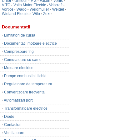
Unior
Unitech
V S
Vacon
Vents
•
•
•
•
•
VITO
Volta Motor Electric
Voltcraft
•
•
•
Vortice
Wago
Weidmuller
Weigel
•
•
•
•
Wieland Electric
Wilo
Zext
•
•
•
Documentatii
•
Limitatori de cursa
•
Documentatii motoare electrice
•
Compresoare frig
•
Comutatoare cu came
•
Motoare electrice
•
Pompe combustibil lichid
•
Regulatoare de temperatura
•
Convertizoare frecventa
•
Automatizari porti
•
Transformatoare electrice
•
Diode
•
Contactori
•
Ventilatoare