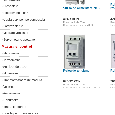
Re
•
Presostate
Sursa de alimentare 78.36
ret
•
Electroventile gaz
404.3 RON
42
•
Cuplaje ax pompe combustibil
Pretul include TVA
Pre
Cod produs: Finder 78.36
Cod
•
Fotorezistente
•
Motoare ventilator
•
Servomotor clapeta aer
Masura si control
•
Manometre
•
Termometre
•
Analizor de gaze
Releu de tensiune
Rel
•
Multimetre
•
Transformatoare de masura
675.32 RON
70
Pretul include TVA
Pre
•
Voltmetre
Cod produs: 71.41.8.230.1021
Cod
•
Ampermetre
•
Debitmetre
•
Traductor curent
•
Sonde pentru masurarea