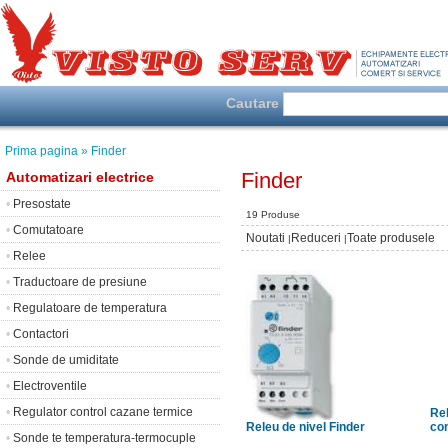
Cautare
Prima pagina
» Finder
Finder
Automatizari electrice
•
Presostate
19 Produse
•
Comutatoare
Noutati
Reduceri
Toate produsele
|
|
•
Relee
•
Traductoare de presiune
•
Regulatoare de temperatura
•
Contactori
•
Sonde de umiditate
•
Electroventile
•
Regulator control cazane termice
Rel
Releu de nivel Finder
con
•
Sonde te temperatura-termocuple