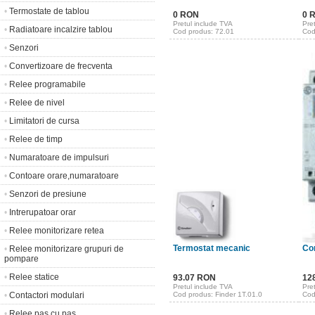
•
Termostate de tablou
0 RON
0 
Pretul include TVA
Pre
•
Radiatoare incalzire tablou
Cod produs: 72.01
Cod
•
Senzori
•
Convertizoare de frecventa
•
Relee programabile
•
Relee de nivel
•
Limitatori de cursa
•
Relee de timp
•
Numaratoare de impulsuri
•
Contoare orare,numaratoare
•
Senzori de presiune
•
Intrerupatoar orar
•
Relee monitorizare retea
Termostat mecanic
Co
•
Relee monitorizare grupuri de
pompare
•
Relee statice
93.07 RON
12
Pretul include TVA
Pre
Cod produs: Finder 1T.01.0
•
Contactori modulari
Cod
•
Relee pas cu pas