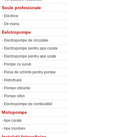
Scule profesionale
•
Electrice
•
De mana
Eelctropompe
•
Electropompe de circulatie
•
Electropompe pentru apa curata
•
Electropompe pentru ape uzate
•
Pompe cu surub
•
Piese de schimb pentru pompe
•
Hidrofoare
•
Pompe vibrante
•
Pompe sifon
•
Electropompe de combustibil
Motopompe
•
Ape curate
•
Ape murdare
Instalatii fotovoltaice