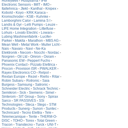
Honeywell
Husqvarna
IFM
•
•
Electronic Sensors
IMIT
IMO
•
•
•
Italtehnica
Jtekt
Kanthal
Knipex
•
•
•
•
Kobold
Koyo
KRK Karaca
•
•
•
Kromschroder
KSB
Kuhnke
•
•
•
Lamborghini Calor
Lamina S I
•
•
Landis & Gyr
Lelli Pumps
Leuze
•
•
•
LIFE Home Integration
Littelfuse
•
•
Lohuis
Lovato Electric
Lowara
•
•
•
Lubing Mashinenfabrik
Lucifer-
•
Parker
Makita
Marathon
MBS AG
•
•
•
•
Mean Well
Metal Work
Muller Licht
•
•
•
Nais
Navaio
Navi
Ne-Ka
•
•
•
Elektronik
Necom
Nocchi
Nordac
•
•
•
•
Norgren
Oil Ltd
Omron
Osram
•
•
•
•
Panasonic EW
Pepperl Fuchs
•
•
Phoenix Contact
Pizzato Elettrica
•
•
Procon
Provision ISR
PWALKER
•
•
•
Rayex Electronics CO
Relpol
•
•
Rexlan Europe
Rezel
Riello
Ritar
•
•
•
•
Robin Subaru
Rotronic
Saia
•
•
Burgess
Samsung
Satronic
•
•
•
Schneider Electric
Schrack Technic
•
•
Semikron
Sick
Siemens
Simel
•
•
•
•
Sinterom
SIT Group
Sony
Spirax
•
•
•
Sarco
SR PASSIVES
SSi
•
•
Technologies
Steca
Stego
STM
•
•
•
Products
Sunerg
Sunon
Suntec
•
•
•
•
Technicard
Tecno Elettra
Tele
•
•
•
Telemecanique
Tente
THERM-O-
•
•
DISC
TOHO
Torex
Total Green
•
•
•
•
Tracon
Transtecno
Turck
UNI-T
•
•
•
•