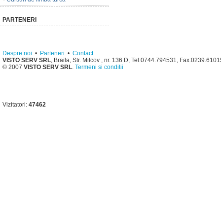
PARTENERI
Despre noi
•
Parteneri
•
Contact
VISTO SERV SRL
, Braila, Str. Milcov , nr. 136 D, Tel:0744.794531, Fax:0239.610
© 2007
VISTO SERV SRL
.
Termeni si conditii
Vizitatori:
47462