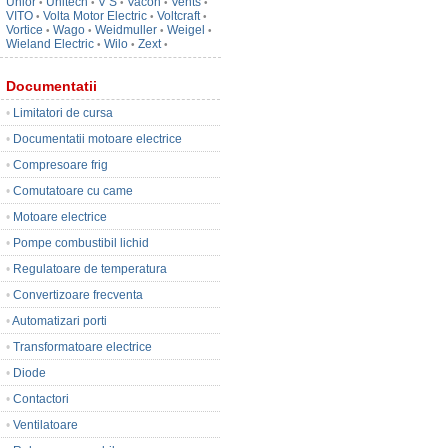
Unior
Unitech
V S
Vacon
Vents
•
•
•
•
•
VITO
Volta Motor Electric
Voltcraft
•
•
•
Vortice
Wago
Weidmuller
Weigel
•
•
•
•
Wieland Electric
Wilo
Zext
•
•
•
Documentatii
•
Limitatori de cursa
•
Documentatii motoare electrice
•
Compresoare frig
•
Comutatoare cu came
•
Motoare electrice
•
Pompe combustibil lichid
•
Regulatoare de temperatura
•
Convertizoare frecventa
•
Automatizari porti
•
Transformatoare electrice
•
Diode
•
Contactori
•
Ventilatoare