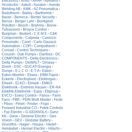
Electrinics
Anviz
APAR
Aplisens
•
•
•
•
Arcolectric
Askoll
Auraton
Avesta
•
•
•
Welding AB
AWK
AZ Pneumatica
•
•
•
Badotherm
Bailey
Barthelme
•
•
•
Bauer
Beninca
Bentel Security
•
•
•
Benza
Berger Lahr
Bonfiglioli
•
•
Riduttori
Bosch
Brahma
Breve-
•
•
•
Tufvassons
Broyce Control
•
•
Burgman
Burkert
C E M E
C&K
•
•
•
Components
Calpeda
Camozzi
•
•
Pneumatic
Carel
Carlo Gavazzi
•
•
Automation
COFI
Computherm
•
•
•
Conrad
Control Techniques
•
•
Crouzet
Dab Pumps
Danfoss
DC
•
•
•
COMPONENTS
Delta Electronics
•
•
Delta Pumps
DeWALT
Dinway
•
•
•
Dixell
DSC
DUCATI Energia
•
•
•
Dungs
E L C O
E-T-A
Eaton
•
•
•
•
Eaton-Moeller
Ebara
EBM Papst
•
•
•
Eckerle
Electroplast
Elektrogas
•
•
•
Eliwell
ELKO
Elmark
EMKO
•
•
•
Elektronik
Endress Hauser
ER-NA
•
•
Elektrik-Elektronik
Espa
Etigroup
•
•
•
EVCO
Every Control
Fanox
Farm
•
•
•
Fans
FBR
FEIN Multi Master
Festo
•
•
•
Fibox
Fimet
Finder
Fogo
•
•
•
•
•
Forward Industrial CO
Fotek Controls
•
Fuji Electric
G GIOANOLA
Ganz
•
•
•
KK
Gave
General Electric
Geo
•
•
•
Vision
GEV
Globstar Battery
•
•
•
Grundfos
Hager
Haupa
Hedef
•
•
•
•
Helukabel
Hensel Electric
Hitachi
•
•
•