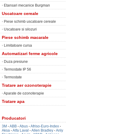
•
Etansari mecanice Burgman
Uscatoare cereale
•
Piese schimb uscatoare cereale
•
Uscatoare si silozuri
Piese schimb macarale
•
Limitatoare cursa
Automatizari ferme agricole
•
Duza presiune
•
Termostate IP 56
•
Termostate
Tratare aer ozonoterapie
•
Aparate de ozonoterapie
Tratare apa
Producatori
3M
ABB
Abus
Afriso-Euro-Index
•
•
•
•
Aksa
Alfa Laval
Allen Bradley
Anly
•
•
•