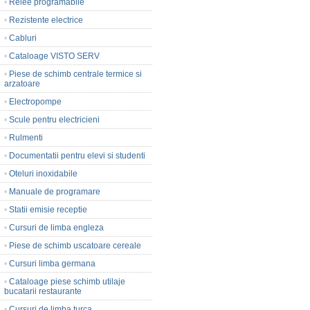
•
Relee programabile
•
Rezistente electrice
•
Cabluri
•
Cataloage VISTO SERV
•
Piese de schimb centrale termice si
arzatoare
•
Electropompe
•
Scule pentru electricieni
•
Rulmenti
•
Documentatii pentru elevi si studenti
•
Oteluri inoxidabile
•
Manuale de programare
•
Statii emisie receptie
•
Cursuri de limba engleza
•
Piese de schimb uscatoare cereale
•
Cursuri limba germana
•
Cataloage piese schimb utilaje
bucatarii restaurante
•
Cursuri de limba turca