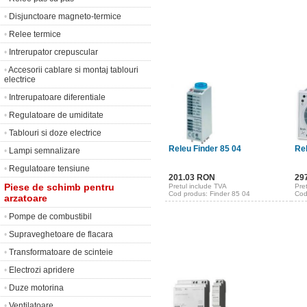
•
Disjunctoare magneto-termice
•
Relee termice
•
Intrerupator crepuscular
•
Accesorii cablare si montaj tablouri
electrice
•
Intrerupatoare diferentiale
•
Regulatoare de umiditate
•
Tablouri si doze electrice
Releu Finder 85 04
Re
•
Lampi semnalizare
•
Regulatoare tensiune
201.03 RON
29
Piese de schimb pentru
Pretul include TVA
Pre
Cod produs: Finder 85 04
Cod
arzatoare
•
Pompe de combustibil
•
Supraveghetoare de flacara
•
Transformatoare de scinteie
•
Electrozi apridere
•
Duze motorina
•
Ventilatoare