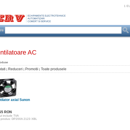
1 E
are
ntilatoare AC
roduse
tati
Reduceri
Promotii
Toate produsele
|
|
|
tilator axial Sunon
.55 RON
ul include TVA
 produs: DP200A 2123 XBL