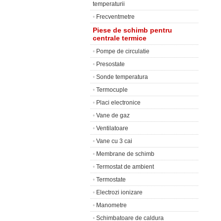
temperaturii
•
Frecventmetre
Piese de schimb pentru
centrale termice
•
Pompe de circulatie
•
Presostate
•
Sonde temperatura
•
Termocuple
•
Placi electronice
•
Vane de gaz
•
Ventilatoare
•
Vane cu 3 cai
•
Membrane de schimb
•
Termostat de ambient
•
Termostate
•
Electrozi ionizare
•
Manometre
•
Schimbatoare de caldura