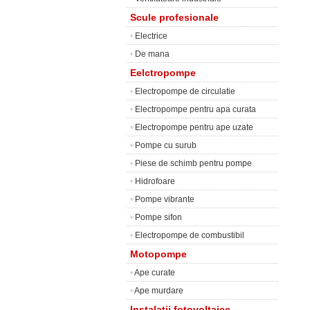
Scule profesionale
•
Electrice
•
De mana
Eelctropompe
•
Electropompe de circulatie
•
Electropompe pentru apa curata
•
Electropompe pentru ape uzate
•
Pompe cu surub
•
Piese de schimb pentru pompe
•
Hidrofoare
•
Pompe vibrante
•
Pompe sifon
•
Electropompe de combustibil
Motopompe
•
Ape curate
•
Ape murdare
Instalatii fotovoltaice