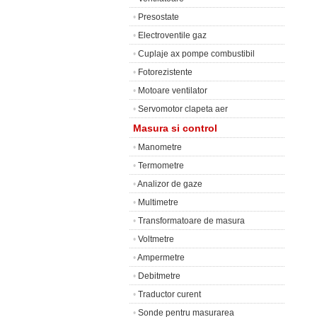
•
Presostate
•
Electroventile gaz
•
Cuplaje ax pompe combustibil
•
Fotorezistente
•
Motoare ventilator
•
Servomotor clapeta aer
Masura si control
•
Manometre
•
Termometre
•
Analizor de gaze
•
Multimetre
•
Transformatoare de masura
•
Voltmetre
•
Ampermetre
•
Debitmetre
•
Traductor curent
•
Sonde pentru masurarea