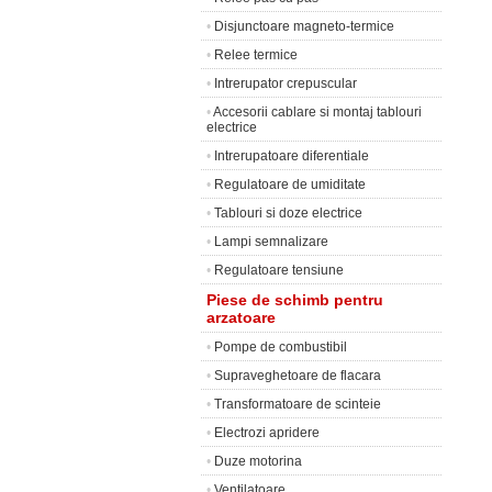
•
Disjunctoare magneto-termice
•
Relee termice
•
Intrerupator crepuscular
•
Accesorii cablare si montaj tablouri
electrice
•
Intrerupatoare diferentiale
•
Regulatoare de umiditate
•
Tablouri si doze electrice
•
Lampi semnalizare
•
Regulatoare tensiune
Piese de schimb pentru
arzatoare
•
Pompe de combustibil
•
Supraveghetoare de flacara
•
Transformatoare de scinteie
•
Electrozi apridere
•
Duze motorina
•
Ventilatoare