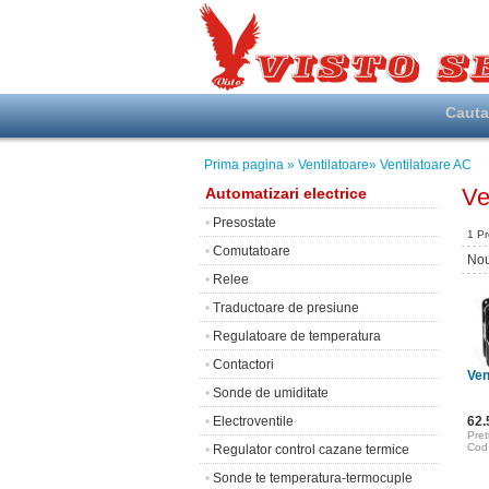
Caut
Prima pagina
» Ventilatoare
» Ventilatoare AC
Ve
Automatizari electrice
•
Presostate
1 P
•
Comutatoare
Nou
•
Relee
•
Traductoare de presiune
•
Regulatoare de temperatura
•
Contactori
Ven
•
Sonde de umiditate
•
Electroventile
62
Pret
Cod
•
Regulator control cazane termice
•
Sonde te temperatura-termocuple