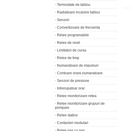
•
Termostate de tablou
•
Radiatoare incalzire tablou
•
Senzori
•
Convertizoare de frecventa
•
Relee programabile
•
Relee de nivel
•
Limitatori de cursa
•
Relee de timp
•
Numaratoare de impulsuri
•
Contoare orare,numaratoare
•
Senzori de presiune
•
Intrerupatoar orar
•
Relee monitorizare retea
•
Relee monitorizare grupuri de
pompare
•
Relee statice
•
Contactori modulari
•
Relee pas cu pas