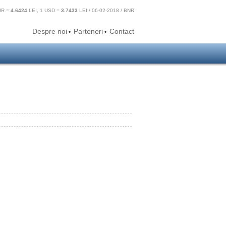
UR =
4.6424
LEI, 1 USD =
3.7433
LEI / 06-02-2018 / BNR
Despre noi
Parteneri
Contact
•
•