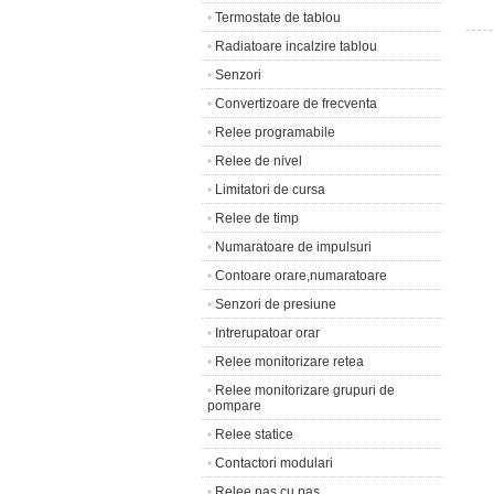
•
Termostate de tablou
•
Radiatoare incalzire tablou
•
Senzori
•
Convertizoare de frecventa
•
Relee programabile
•
Relee de nivel
•
Limitatori de cursa
•
Relee de timp
•
Numaratoare de impulsuri
•
Contoare orare,numaratoare
•
Senzori de presiune
•
Intrerupatoar orar
•
Relee monitorizare retea
•
Relee monitorizare grupuri de
pompare
•
Relee statice
•
Contactori modulari
•
Relee pas cu pas