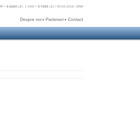
UR =
4.6424
LEI, 1 USD =
3.7433
LEI / 06-02-2018 / BNR
Despre noi
Parteneri
Contact
•
•