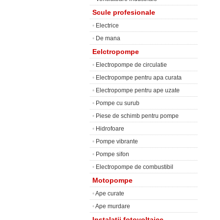
Scule profesionale
•
Electrice
•
De mana
Eelctropompe
•
Electropompe de circulatie
•
Electropompe pentru apa curata
•
Electropompe pentru ape uzate
•
Pompe cu surub
•
Piese de schimb pentru pompe
•
Hidrofoare
•
Pompe vibrante
•
Pompe sifon
•
Electropompe de combustibil
Motopompe
•
Ape curate
•
Ape murdare
Instalatii fotovoltaice