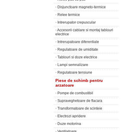
•
Disjunctoare magneto-termice
•
Relee termice
•
Intrerupator crepuscular
•
Accesorii cablare si montaj tablouri
electrice
•
Intrerupatoare diferentiale
•
Regulatoare de umiditate
•
Tablouri si doze electrice
•
Lampi semnalizare
•
Regulatoare tensiune
Piese de schimb pentru
arzatoare
•
Pompe de combustibil
•
Supraveghetoare de flacara
•
Transformatoare de scinteie
•
Electrozi apridere
•
Duze motorina
•
Ventilatoare