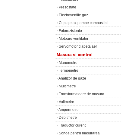
•
Presostate
•
Electroventile gaz
•
Cuplaje ax pompe combustibil
•
Fotorezistente
•
Motoare ventilator
•
Servomotor clapeta aer
Masura si control
•
Manometre
•
Termometre
•
Analizor de gaze
•
Multimetre
•
Transformatoare de masura
•
Voltmetre
•
Ampermetre
•
Debitmetre
•
Traductor curent
•
Sonde pentru masurarea