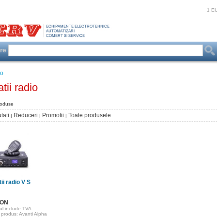
1 E
are
io
atii radio
roduse
tati
Reduceri
Promotii
Toate produsele
|
|
|
tii radio V S
RON
ul include TVA
produs: Avanti Alpha