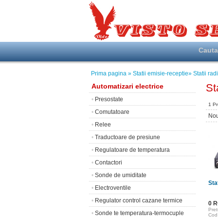
Caut
Prima pagina
» Statii emisie-receptie
» Statii rad
St
Automatizari electrice
•
Presostate
1 P
•
Comutatoare
Nou
•
Relee
•
Traductoare de presiune
•
Regulatoare de temperatura
•
Contactori
•
Sonde de umiditate
Sta
•
Electroventile
•
Regulator control cazane termice
0 
Pret
•
Sonde te temperatura-termocuple
Cod 