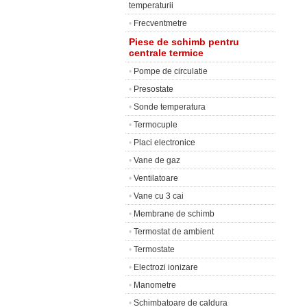
temperaturii
•
Frecventmetre
Piese de schimb pentru
centrale termice
•
Pompe de circulatie
•
Presostate
•
Sonde temperatura
•
Termocuple
•
Placi electronice
•
Vane de gaz
•
Ventilatoare
•
Vane cu 3 cai
•
Membrane de schimb
•
Termostat de ambient
•
Termostate
•
Electrozi ionizare
•
Manometre
•
Schimbatoare de caldura