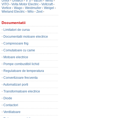
Unior
Unitech
V S
Vacon
Vents
•
•
•
•
•
VITO
Volta Motor Electric
Voltcraft
•
•
•
Vortice
Wago
Weidmuller
Weigel
•
•
•
•
Wieland Electric
Wilo
Zext
•
•
•
Documentatii
•
Limitatori de cursa
•
Documentatii motoare electrice
•
Compresoare frig
•
Comutatoare cu came
•
Motoare electrice
•
Pompe combustibil lichid
•
Regulatoare de temperatura
•
Convertizoare frecventa
•
Automatizari porti
•
Transformatoare electrice
•
Diode
•
Contactori
•
Ventilatoare