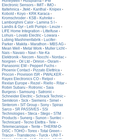
Honeywell
Husqvarna
IFM
•
•
Electronic Sensors
IMIT
IMO
•
•
•
Italtehnica
Jtekt
Kanthal
Knipex
•
•
•
•
Kobold
Koyo
KRK Karaca
•
•
•
Kromschroder
KSB
Kuhnke
•
•
•
Lamborghini Calor
Lamina S I
•
•
Landis & Gyr
Lelli Pumps
Leuze
•
•
•
LIFE Home Integration
Littelfuse
•
•
Lohuis
Lovato Electric
Lowara
•
•
•
Lubing Mashinenfabrik
Lucifer-
•
Parker
Makita
Marathon
MBS AG
•
•
•
•
Mean Well
Metal Work
Muller Licht
•
•
•
Nais
Navaio
Navi
Ne-Ka
•
•
•
Elektronik
Necom
Nocchi
Nordac
•
•
•
•
Norgren
Oil Ltd
Omron
Osram
•
•
•
•
Panasonic EW
Pepperl Fuchs
•
•
Phoenix Contact
Pizzato Elettrica
•
•
Procon
Provision ISR
PWALKER
•
•
•
Rayex Electronics CO
Relpol
•
•
Rexlan Europe
Rezel
Riello
Ritar
•
•
•
•
Robin Subaru
Rotronic
Saia
•
•
Burgess
Samsung
Satronic
•
•
•
Schneider Electric
Schrack Technic
•
•
Semikron
Sick
Siemens
Simel
•
•
•
•
Sinterom
SIT Group
Sony
Spirax
•
•
•
Sarco
SR PASSIVES
SSi
•
•
Technologies
Steca
Stego
STM
•
•
•
Products
Sunerg
Sunon
Suntec
•
•
•
•
Technicard
Tecno Elettra
Tele
•
•
•
Telemecanique
Tente
THERM-O-
•
•
DISC
TOHO
Torex
Total Green
•
•
•
•
Tracon
Transtecno
Turck
UNI-T
•
•
•
•