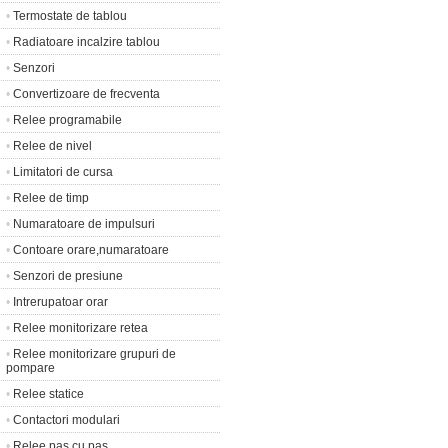
•
Termostate de tablou
•
Radiatoare incalzire tablou
•
Senzori
•
Convertizoare de frecventa
•
Relee programabile
•
Relee de nivel
•
Limitatori de cursa
•
Relee de timp
•
Numaratoare de impulsuri
•
Contoare orare,numaratoare
•
Senzori de presiune
•
Intrerupatoar orar
•
Relee monitorizare retea
•
Relee monitorizare grupuri de
pompare
•
Relee statice
•
Contactori modulari
•
Relee pas cu pas