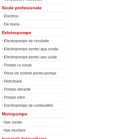
Scule profesionale
•
Electrice
•
De mana
Eelctropompe
•
Electropompe de circulatie
•
Electropompe pentru apa curata
•
Electropompe pentru ape uzate
•
Pompe cu surub
•
Piese de schimb pentru pompe
•
Hidrofoare
•
Pompe vibrante
•
Pompe sifon
•
Electropompe de combustibil
Motopompe
•
Ape curate
•
Ape murdare
Instalatii fotovoltaice