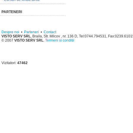
PARTENERI
Despre noi
•
Parteneri
•
Contact
VISTO SERV SRL
, Braila, Str. Milcov , nr. 136 D, Tel:0744.794531, Fax:0239.610
© 2007
VISTO SERV SRL
.
Termeni si conditii
Vizitatori:
47462