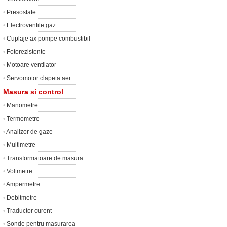
•
Presostate
•
Electroventile gaz
•
Cuplaje ax pompe combustibil
•
Fotorezistente
•
Motoare ventilator
•
Servomotor clapeta aer
Masura si control
•
Manometre
•
Termometre
•
Analizor de gaze
•
Multimetre
•
Transformatoare de masura
•
Voltmetre
•
Ampermetre
•
Debitmetre
•
Traductor curent
•
Sonde pentru masurarea