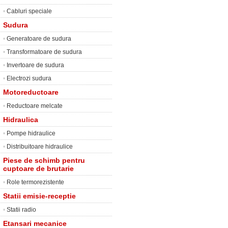
•
Cabluri speciale
Sudura
•
Generatoare de sudura
•
Transformatoare de sudura
•
Invertoare de sudura
•
Electrozi sudura
Motoreductoare
•
Reductoare melcate
Hidraulica
•
Pompe hidraulice
•
Distribuitoare hidraulice
Piese de schimb pentru
cuptoare de brutarie
•
Role termorezistente
Statii emisie-receptie
•
Statii radio
Etansari mecanice