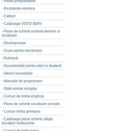
•
Relee programabile
•
Rezistente electrice
•
Cabluri
•
Cataloage VISTO SERV
•
Piese de schimb centrale termice si
arzatoare
•
Electropompe
•
Scule pentru electricieni
•
Rulmenti
•
Documentatii pentru elevi si studenti
•
Oteluri inoxidabile
•
Manuale de programare
•
Statii emisie receptie
•
Cursuri de limba engleza
•
Piese de schimb uscatoare cereale
•
Cursuri limba germana
•
Cataloage piese schimb utilaje
bucatarii restaurante
•
Cursuri de limba turca