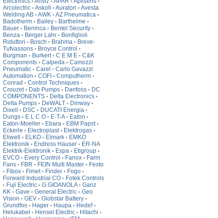
Electrinics
Anviz
APAR
Aplisens
•
•
•
•
Arcolectric
Askoll
Auraton
Avesta
•
•
•
Welding AB
AWK
AZ Pneumatica
•
•
•
Badotherm
Bailey
Barthelme
•
•
•
Bauer
Beninca
Bentel Security
•
•
•
Benza
Berger Lahr
Bonfiglioli
•
•
Riduttori
Bosch
Brahma
Breve-
•
•
•
Tufvassons
Broyce Control
•
•
Burgman
Burkert
C E M E
C&K
•
•
•
Components
Calpeda
Camozzi
•
•
Pneumatic
Carel
Carlo Gavazzi
•
•
Automation
COFI
Computherm
•
•
•
Conrad
Control Techniques
•
•
Crouzet
Dab Pumps
Danfoss
DC
•
•
•
COMPONENTS
Delta Electronics
•
•
Delta Pumps
DeWALT
Dinway
•
•
•
Dixell
DSC
DUCATI Energia
•
•
•
Dungs
E L C O
E-T-A
Eaton
•
•
•
•
Eaton-Moeller
Ebara
EBM Papst
•
•
•
Eckerle
Electroplast
Elektrogas
•
•
•
Eliwell
ELKO
Elmark
EMKO
•
•
•
Elektronik
Endress Hauser
ER-NA
•
•
Elektrik-Elektronik
Espa
Etigroup
•
•
•
EVCO
Every Control
Fanox
Farm
•
•
•
Fans
FBR
FEIN Multi Master
Festo
•
•
•
Fibox
Fimet
Finder
Fogo
•
•
•
•
•
Forward Industrial CO
Fotek Controls
•
Fuji Electric
G GIOANOLA
Ganz
•
•
•
KK
Gave
General Electric
Geo
•
•
•
Vision
GEV
Globstar Battery
•
•
•
Grundfos
Hager
Haupa
Hedef
•
•
•
•
Helukabel
Hensel Electric
Hitachi
•
•
•