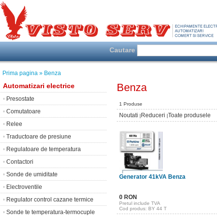
Cautare
Prima pagina
» Benza
Benza
Automatizari electrice
•
Presostate
1 Produse
•
Comutatoare
Noutati
Reduceri
Toate produsele
|
|
•
Relee
•
Traductoare de presiune
•
Regulatoare de temperatura
•
Contactori
•
Sonde de umiditate
Generator 41kVA Benza
•
Electroventile
0 RON
•
Regulator control cazane termice
Pretul include TVA
Cod produs: BY 44 T
•
Sonde te temperatura-termocuple