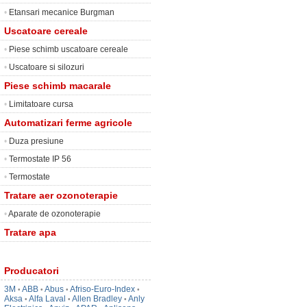
•
Etansari mecanice Burgman
Uscatoare cereale
•
Piese schimb uscatoare cereale
•
Uscatoare si silozuri
Piese schimb macarale
•
Limitatoare cursa
Automatizari ferme agricole
•
Duza presiune
•
Termostate IP 56
•
Termostate
Tratare aer ozonoterapie
•
Aparate de ozonoterapie
Tratare apa
Producatori
3M
ABB
Abus
Afriso-Euro-Index
•
•
•
•
Aksa
Alfa Laval
Allen Bradley
Anly
•
•
•