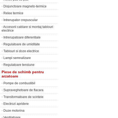
•
Disjunctoare magneto-termice
•
Relee termice
•
Intrerupator crepuscular
•
Accesorii cablare si montaj tablouri
electrice
•
Intrerupatoare diferentiale
•
Regulatoare de umiditate
•
Tablouri si doze electrice
•
Lampi semnalizare
•
Regulatoare tensiune
Piese de schimb pentru
arzatoare
•
Pompe de combustibil
•
Supraveghetoare de flacara
•
Transformatoare de scinteie
•
Electrozi apridere
•
Duze motorina
•
Ventilatoare