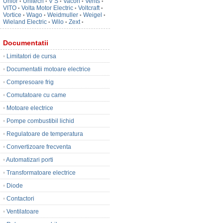
Unior
Unitech
V S
Vacon
Vents
•
•
•
•
•
VITO
Volta Motor Electric
Voltcraft
•
•
•
Vortice
Wago
Weidmuller
Weigel
•
•
•
•
Wieland Electric
Wilo
Zext
•
•
•
Documentatii
•
Limitatori de cursa
•
Documentatii motoare electrice
•
Compresoare frig
•
Comutatoare cu came
•
Motoare electrice
•
Pompe combustibil lichid
•
Regulatoare de temperatura
•
Convertizoare frecventa
•
Automatizari porti
•
Transformatoare electrice
•
Diode
•
Contactori
•
Ventilatoare