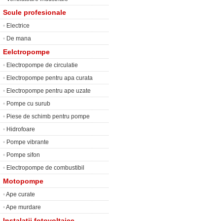
Scule profesionale
•
Electrice
•
De mana
Eelctropompe
•
Electropompe de circulatie
•
Electropompe pentru apa curata
•
Electropompe pentru ape uzate
•
Pompe cu surub
•
Piese de schimb pentru pompe
•
Hidrofoare
•
Pompe vibrante
•
Pompe sifon
•
Electropompe de combustibil
Motopompe
•
Ape curate
•
Ape murdare
Instalatii fotovoltaice