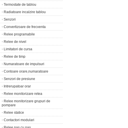
•
Termostate de tablou
•
Radiatoare incalzire tablou
•
Senzori
•
Convertizoare de frecventa
•
Relee programabile
•
Relee de nivel
•
Limitatori de cursa
•
Relee de timp
•
Numaratoare de impulsuri
•
Contoare orare,numaratoare
•
Senzori de presiune
•
Intrerupatoar orar
•
Relee monitorizare retea
•
Relee monitorizare grupuri de
pompare
•
Relee statice
•
Contactori modulari
•
Relee pas cu pas