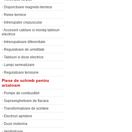
•
Disjunctoare magneto-termice
•
Relee termice
•
Intrerupator crepuscular
•
Accesorii cablare si montaj tablouri
electrice
•
Intrerupatoare diferentiale
•
Regulatoare de umiditate
•
Tablouri si doze electrice
•
Lampi semnalizare
•
Regulatoare tensiune
Piese de schimb pentru
arzatoare
•
Pompe de combustibil
•
Supraveghetoare de flacara
•
Transformatoare de scinteie
•
Electrozi apridere
•
Duze motorina
•
Ventilatoare