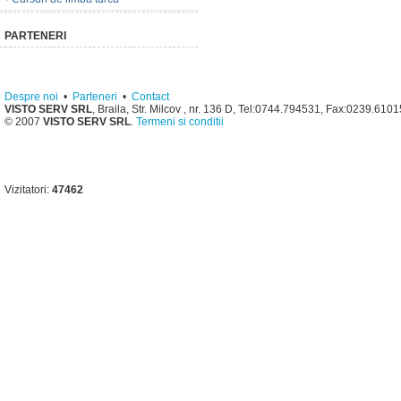
PARTENERI
Despre noi
•
Parteneri
•
Contact
VISTO SERV SRL
, Braila, Str. Milcov , nr. 136 D, Tel:0744.794531, Fax:0239.610
© 2007
VISTO SERV SRL
.
Termeni si conditii
Vizitatori:
47462