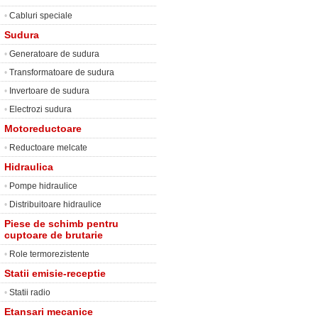
•
Cabluri speciale
Sudura
•
Generatoare de sudura
•
Transformatoare de sudura
•
Invertoare de sudura
•
Electrozi sudura
Motoreductoare
•
Reductoare melcate
Hidraulica
•
Pompe hidraulice
•
Distribuitoare hidraulice
Piese de schimb pentru
cuptoare de brutarie
•
Role termorezistente
Statii emisie-receptie
•
Statii radio
Etansari mecanice