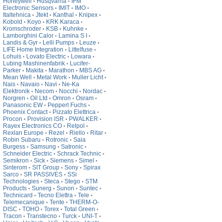
Honeywell
Husqvarna
IFM
•
•
Electronic Sensors
IMIT
IMO
•
•
•
Italtehnica
Jtekt
Kanthal
Knipex
•
•
•
•
Kobold
Koyo
KRK Karaca
•
•
•
Kromschroder
KSB
Kuhnke
•
•
•
Lamborghini Calor
Lamina S I
•
•
Landis & Gyr
Lelli Pumps
Leuze
•
•
•
LIFE Home Integration
Littelfuse
•
•
Lohuis
Lovato Electric
Lowara
•
•
•
Lubing Mashinenfabrik
Lucifer-
•
Parker
Makita
Marathon
MBS AG
•
•
•
•
Mean Well
Metal Work
Muller Licht
•
•
•
Nais
Navaio
Navi
Ne-Ka
•
•
•
Elektronik
Necom
Nocchi
Nordac
•
•
•
•
Norgren
Oil Ltd
Omron
Osram
•
•
•
•
Panasonic EW
Pepperl Fuchs
•
•
Phoenix Contact
Pizzato Elettrica
•
•
Procon
Provision ISR
PWALKER
•
•
•
Rayex Electronics CO
Relpol
•
•
Rexlan Europe
Rezel
Riello
Ritar
•
•
•
•
Robin Subaru
Rotronic
Saia
•
•
Burgess
Samsung
Satronic
•
•
•
Schneider Electric
Schrack Technic
•
•
Semikron
Sick
Siemens
Simel
•
•
•
•
Sinterom
SIT Group
Sony
Spirax
•
•
•
Sarco
SR PASSIVES
SSi
•
•
Technologies
Steca
Stego
STM
•
•
•
Products
Sunerg
Sunon
Suntec
•
•
•
•
Technicard
Tecno Elettra
Tele
•
•
•
Telemecanique
Tente
THERM-O-
•
•
DISC
TOHO
Torex
Total Green
•
•
•
•
Tracon
Transtecno
Turck
UNI-T
•
•
•
•