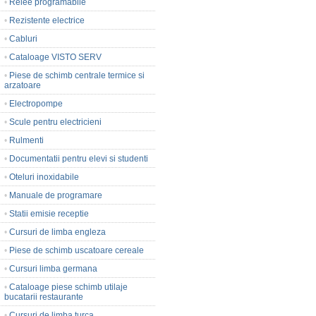
•
Relee programabile
•
Rezistente electrice
•
Cabluri
•
Cataloage VISTO SERV
•
Piese de schimb centrale termice si
arzatoare
•
Electropompe
•
Scule pentru electricieni
•
Rulmenti
•
Documentatii pentru elevi si studenti
•
Oteluri inoxidabile
•
Manuale de programare
•
Statii emisie receptie
•
Cursuri de limba engleza
•
Piese de schimb uscatoare cereale
•
Cursuri limba germana
•
Cataloage piese schimb utilaje
bucatarii restaurante
•
Cursuri de limba turca