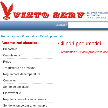
Cautare
Prima pagina
» Pneumatica
» Cilindri pneumatici
Cilindri pneumatici
Automatizari electrice
•
Presostate
* Momentan nu exista produse la ace
•
Comutatoare
•
Relee
•
Traductoare de presiune
•
Regulatoare de temperatura
•
Contactori
•
Sonde de umiditate
•
Electroventile
•
Regulator control cazane termice
•
Sonde te temperatura-termocuple