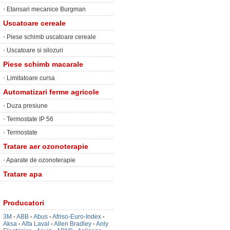
•
Etansari mecanice Burgman
Uscatoare cereale
•
Piese schimb uscatoare cereale
•
Uscatoare si silozuri
Piese schimb macarale
•
Limitatoare cursa
Automatizari ferme agricole
•
Duza presiune
•
Termostate IP 56
•
Termostate
Tratare aer ozonoterapie
•
Aparate de ozonoterapie
Tratare apa
Producatori
3M
ABB
Abus
Afriso-Euro-Index
•
•
•
•
Aksa
Alfa Laval
Allen Bradley
Anly
•
•
•