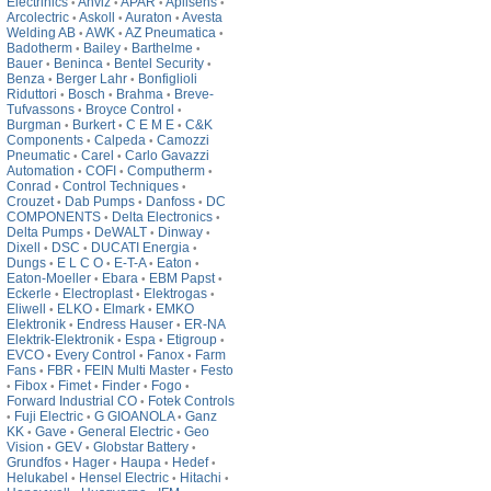
Electrinics
Anviz
APAR
Aplisens
•
•
•
•
Arcolectric
Askoll
Auraton
Avesta
•
•
•
Welding AB
AWK
AZ Pneumatica
•
•
•
Badotherm
Bailey
Barthelme
•
•
•
Bauer
Beninca
Bentel Security
•
•
•
Benza
Berger Lahr
Bonfiglioli
•
•
Riduttori
Bosch
Brahma
Breve-
•
•
•
Tufvassons
Broyce Control
•
•
Burgman
Burkert
C E M E
C&K
•
•
•
Components
Calpeda
Camozzi
•
•
Pneumatic
Carel
Carlo Gavazzi
•
•
Automation
COFI
Computherm
•
•
•
Conrad
Control Techniques
•
•
Crouzet
Dab Pumps
Danfoss
DC
•
•
•
COMPONENTS
Delta Electronics
•
•
Delta Pumps
DeWALT
Dinway
•
•
•
Dixell
DSC
DUCATI Energia
•
•
•
Dungs
E L C O
E-T-A
Eaton
•
•
•
•
Eaton-Moeller
Ebara
EBM Papst
•
•
•
Eckerle
Electroplast
Elektrogas
•
•
•
Eliwell
ELKO
Elmark
EMKO
•
•
•
Elektronik
Endress Hauser
ER-NA
•
•
Elektrik-Elektronik
Espa
Etigroup
•
•
•
EVCO
Every Control
Fanox
Farm
•
•
•
Fans
FBR
FEIN Multi Master
Festo
•
•
•
Fibox
Fimet
Finder
Fogo
•
•
•
•
•
Forward Industrial CO
Fotek Controls
•
Fuji Electric
G GIOANOLA
Ganz
•
•
•
KK
Gave
General Electric
Geo
•
•
•
Vision
GEV
Globstar Battery
•
•
•
Grundfos
Hager
Haupa
Hedef
•
•
•
•
Helukabel
Hensel Electric
Hitachi
•
•
•