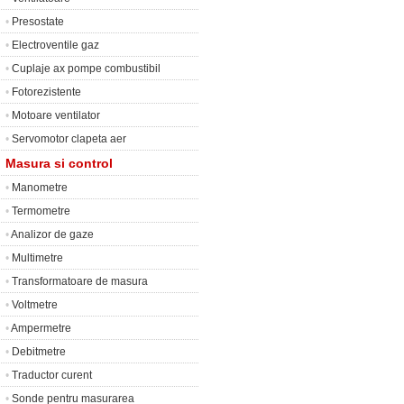
•
Presostate
•
Electroventile gaz
•
Cuplaje ax pompe combustibil
•
Fotorezistente
•
Motoare ventilator
•
Servomotor clapeta aer
Masura si control
•
Manometre
•
Termometre
•
Analizor de gaze
•
Multimetre
•
Transformatoare de masura
•
Voltmetre
•
Ampermetre
•
Debitmetre
•
Traductor curent
•
Sonde pentru masurarea