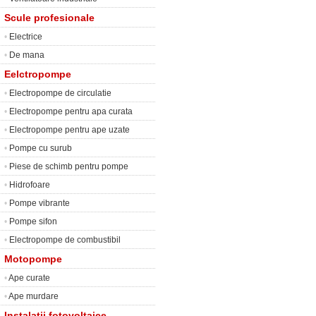
Scule profesionale
•
Electrice
•
De mana
Eelctropompe
•
Electropompe de circulatie
•
Electropompe pentru apa curata
•
Electropompe pentru ape uzate
•
Pompe cu surub
•
Piese de schimb pentru pompe
•
Hidrofoare
•
Pompe vibrante
•
Pompe sifon
•
Electropompe de combustibil
Motopompe
•
Ape curate
•
Ape murdare
Instalatii fotovoltaice