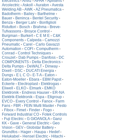
Electrinics
Anviz
APAR
Aplisens
•
•
•
•
Arcolectric
Askoll
Auraton
Avesta
•
•
•
Welding AB
AWK
AZ Pneumatica
•
•
•
Badotherm
Bailey
Barthelme
•
•
•
Bauer
Beninca
Bentel Security
•
•
•
Benza
Berger Lahr
Bonfiglioli
•
•
Riduttori
Bosch
Brahma
Breve-
•
•
•
Tufvassons
Broyce Control
•
•
Burgman
Burkert
C E M E
C&K
•
•
•
Components
Calpeda
Camozzi
•
•
Pneumatic
Carel
Carlo Gavazzi
•
•
Automation
COFI
Computherm
•
•
•
Conrad
Control Techniques
•
•
Crouzet
Dab Pumps
Danfoss
DC
•
•
•
COMPONENTS
Delta Electronics
•
•
Delta Pumps
DeWALT
Dinway
•
•
•
Dixell
DSC
DUCATI Energia
•
•
•
Dungs
E L C O
E-T-A
Eaton
•
•
•
•
Eaton-Moeller
Ebara
EBM Papst
•
•
•
Eckerle
Electroplast
Elektrogas
•
•
•
Eliwell
ELKO
Elmark
EMKO
•
•
•
Elektronik
Endress Hauser
ER-NA
•
•
Elektrik-Elektronik
Espa
Etigroup
•
•
•
EVCO
Every Control
Fanox
Farm
•
•
•
Fans
FBR
FEIN Multi Master
Festo
•
•
•
Fibox
Fimet
Finder
Fogo
•
•
•
•
•
Forward Industrial CO
Fotek Controls
•
Fuji Electric
G GIOANOLA
Ganz
•
•
•
KK
Gave
General Electric
Geo
•
•
•
Vision
GEV
Globstar Battery
•
•
•
Grundfos
Hager
Haupa
Hedef
•
•
•
•
Helukabel
Hensel Electric
Hitachi
•
•
•