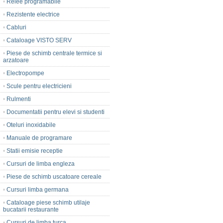
•
Relee programabile
•
Rezistente electrice
•
Cabluri
•
Cataloage VISTO SERV
•
Piese de schimb centrale termice si
arzatoare
•
Electropompe
•
Scule pentru electricieni
•
Rulmenti
•
Documentatii pentru elevi si studenti
•
Oteluri inoxidabile
•
Manuale de programare
•
Statii emisie receptie
•
Cursuri de limba engleza
•
Piese de schimb uscatoare cereale
•
Cursuri limba germana
•
Cataloage piese schimb utilaje
bucatarii restaurante
•
Cursuri de limba turca