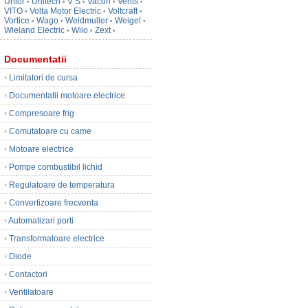
Unior
Unitech
V S
Vacon
Vents
•
•
•
•
•
VITO
Volta Motor Electric
Voltcraft
•
•
•
Vortice
Wago
Weidmuller
Weigel
•
•
•
•
Wieland Electric
Wilo
Zext
•
•
•
Documentatii
•
Limitatori de cursa
•
Documentatii motoare electrice
•
Compresoare frig
•
Comutatoare cu came
•
Motoare electrice
•
Pompe combustibil lichid
•
Regulatoare de temperatura
•
Convertizoare frecventa
•
Automatizari porti
•
Transformatoare electrice
•
Diode
•
Contactori
•
Ventilatoare