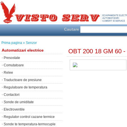
Cautare
Prima pagina
» Senzor
OBT 200 18 GM 60 - 
Automatizari electrice
•
Presostate
•
Comutatoare
•
Relee
•
Traductoare de presiune
•
Regulatoare de temperatura
•
Contactori
•
Sonde de umiditate
•
Electroventile
•
Regulator control cazane termice
•
Sonde te temperatura-termocuple