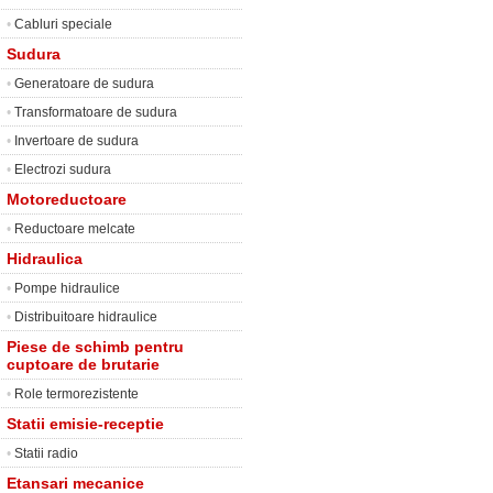
•
Cabluri speciale
Sudura
•
Generatoare de sudura
•
Transformatoare de sudura
•
Invertoare de sudura
•
Electrozi sudura
Motoreductoare
•
Reductoare melcate
Hidraulica
•
Pompe hidraulice
•
Distribuitoare hidraulice
Piese de schimb pentru
cuptoare de brutarie
•
Role termorezistente
Statii emisie-receptie
•
Statii radio
Etansari mecanice