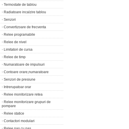
•
Termostate de tablou
•
Radiatoare incalzire tablou
•
Senzori
•
Convertizoare de frecventa
•
Relee programabile
•
Relee de nivel
•
Limitatori de cursa
•
Relee de timp
•
Numaratoare de impulsuri
•
Contoare orare,numaratoare
•
Senzori de presiune
•
Intrerupatoar orar
•
Relee monitorizare retea
•
Relee monitorizare grupuri de
pompare
•
Relee statice
•
Contactori modulari
•
Relee pas cu pas