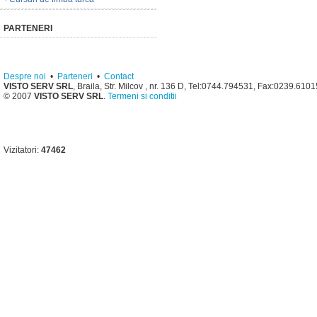
PARTENERI
Despre noi
•
Parteneri
•
Contact
VISTO SERV SRL
, Braila, Str. Milcov , nr. 136 D, Tel:0744.794531, Fax:0239.610
© 2007
VISTO SERV SRL
.
Termeni si conditii
Vizitatori:
47462