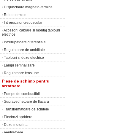
•
Disjunctoare magneto-termice
•
Relee termice
•
Intrerupator crepuscular
•
Accesorii cablare si montaj tablouri
electrice
•
Intrerupatoare diferentiale
•
Regulatoare de umiditate
•
Tablouri si doze electrice
•
Lampi semnalizare
•
Regulatoare tensiune
Piese de schimb pentru
arzatoare
•
Pompe de combustibil
•
Supraveghetoare de flacara
•
Transformatoare de scinteie
•
Electrozi apridere
•
Duze motorina
•
Ventilatoare