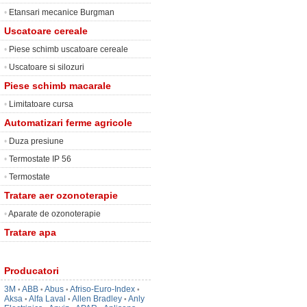
•
Etansari mecanice Burgman
Uscatoare cereale
•
Piese schimb uscatoare cereale
•
Uscatoare si silozuri
Piese schimb macarale
•
Limitatoare cursa
Automatizari ferme agricole
•
Duza presiune
•
Termostate IP 56
•
Termostate
Tratare aer ozonoterapie
•
Aparate de ozonoterapie
Tratare apa
Producatori
3M
ABB
Abus
Afriso-Euro-Index
•
•
•
•
Aksa
Alfa Laval
Allen Bradley
Anly
•
•
•