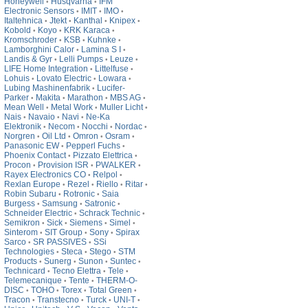
Honeywell
Husqvarna
IFM
•
•
Electronic Sensors
IMIT
IMO
•
•
•
Italtehnica
Jtekt
Kanthal
Knipex
•
•
•
•
Kobold
Koyo
KRK Karaca
•
•
•
Kromschroder
KSB
Kuhnke
•
•
•
Lamborghini Calor
Lamina S I
•
•
Landis & Gyr
Lelli Pumps
Leuze
•
•
•
LIFE Home Integration
Littelfuse
•
•
Lohuis
Lovato Electric
Lowara
•
•
•
Lubing Mashinenfabrik
Lucifer-
•
Parker
Makita
Marathon
MBS AG
•
•
•
•
Mean Well
Metal Work
Muller Licht
•
•
•
Nais
Navaio
Navi
Ne-Ka
•
•
•
Elektronik
Necom
Nocchi
Nordac
•
•
•
•
Norgren
Oil Ltd
Omron
Osram
•
•
•
•
Panasonic EW
Pepperl Fuchs
•
•
Phoenix Contact
Pizzato Elettrica
•
•
Procon
Provision ISR
PWALKER
•
•
•
Rayex Electronics CO
Relpol
•
•
Rexlan Europe
Rezel
Riello
Ritar
•
•
•
•
Robin Subaru
Rotronic
Saia
•
•
Burgess
Samsung
Satronic
•
•
•
Schneider Electric
Schrack Technic
•
•
Semikron
Sick
Siemens
Simel
•
•
•
•
Sinterom
SIT Group
Sony
Spirax
•
•
•
Sarco
SR PASSIVES
SSi
•
•
Technologies
Steca
Stego
STM
•
•
•
Products
Sunerg
Sunon
Suntec
•
•
•
•
Technicard
Tecno Elettra
Tele
•
•
•
Telemecanique
Tente
THERM-O-
•
•
DISC
TOHO
Torex
Total Green
•
•
•
•
Tracon
Transtecno
Turck
UNI-T
•
•
•
•