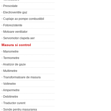
•
Presostate
•
Electroventile gaz
•
Cuplaje ax pompe combustibil
•
Fotorezistente
•
Motoare ventilator
•
Servomotor clapeta aer
Masura si control
•
Manometre
•
Termometre
•
Analizor de gaze
•
Multimetre
•
Transformatoare de masura
•
Voltmetre
•
Ampermetre
•
Debitmetre
•
Traductor curent
•
Sonde pentru masurarea