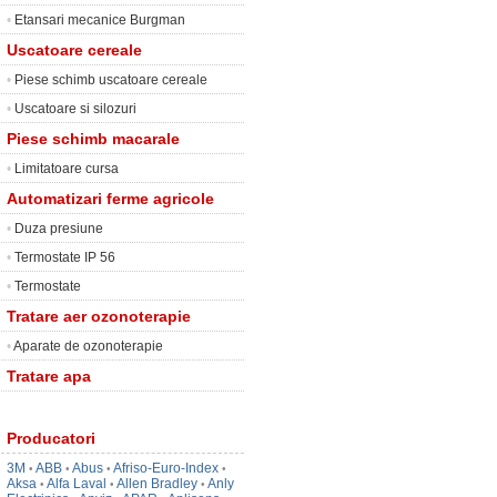
•
Etansari mecanice Burgman
Uscatoare cereale
•
Piese schimb uscatoare cereale
•
Uscatoare si silozuri
Piese schimb macarale
•
Limitatoare cursa
Automatizari ferme agricole
•
Duza presiune
•
Termostate IP 56
•
Termostate
Tratare aer ozonoterapie
•
Aparate de ozonoterapie
Tratare apa
Producatori
3M
ABB
Abus
Afriso-Euro-Index
•
•
•
•
Aksa
Alfa Laval
Allen Bradley
Anly
•
•
•