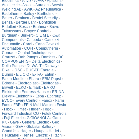
Electrinics
Anviz
APAR
Aplisens
•
•
•
•
Arcolectric
Askoll
Auraton
Avesta
•
•
•
Welding AB
AWK
AZ Pneumatica
•
•
•
Badotherm
Bailey
Barthelme
•
•
•
Bauer
Beninca
Bentel Security
•
•
•
Benza
Berger Lahr
Bonfiglioli
•
•
Riduttori
Bosch
Brahma
Breve-
•
•
•
Tufvassons
Broyce Control
•
•
Burgman
Burkert
C E M E
C&K
•
•
•
Components
Calpeda
Camozzi
•
•
Pneumatic
Carel
Carlo Gavazzi
•
•
Automation
COFI
Computherm
•
•
•
Conrad
Control Techniques
•
•
Crouzet
Dab Pumps
Danfoss
DC
•
•
•
COMPONENTS
Delta Electronics
•
•
Delta Pumps
DeWALT
Dinway
•
•
•
Dixell
DSC
DUCATI Energia
•
•
•
Dungs
E L C O
E-T-A
Eaton
•
•
•
•
Eaton-Moeller
Ebara
EBM Papst
•
•
•
Eckerle
Electroplast
Elektrogas
•
•
•
Eliwell
ELKO
Elmark
EMKO
•
•
•
Elektronik
Endress Hauser
ER-NA
•
•
Elektrik-Elektronik
Espa
Etigroup
•
•
•
EVCO
Every Control
Fanox
Farm
•
•
•
Fans
FBR
FEIN Multi Master
Festo
•
•
•
Fibox
Fimet
Finder
Fogo
•
•
•
•
•
Forward Industrial CO
Fotek Controls
•
Fuji Electric
G GIOANOLA
Ganz
•
•
•
KK
Gave
General Electric
Geo
•
•
•
Vision
GEV
Globstar Battery
•
•
•
Grundfos
Hager
Haupa
Hedef
•
•
•
•
Helukabel
Hensel Electric
Hitachi
•
•
•