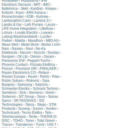
Honeywell
Husqvarna
IFM
•
•
Electronic Sensors
IMIT
IMO
•
•
•
Italtehnica
Jtekt
Kanthal
Knipex
•
•
•
•
Kobold
Koyo
KRK Karaca
•
•
•
Kromschroder
KSB
Kuhnke
•
•
•
Lamborghini Calor
Lamina S I
•
•
Landis & Gyr
Lelli Pumps
Leuze
•
•
•
LIFE Home Integration
Littelfuse
•
•
Lohuis
Lovato Electric
Lowara
•
•
•
Lubing Mashinenfabrik
Lucifer-
•
Parker
Makita
Marathon
MBS AG
•
•
•
•
Mean Well
Metal Work
Muller Licht
•
•
•
Nais
Navaio
Navi
Ne-Ka
•
•
•
Elektronik
Necom
Nocchi
Nordac
•
•
•
•
Norgren
Oil Ltd
Omron
Osram
•
•
•
•
Panasonic EW
Pepperl Fuchs
•
•
Phoenix Contact
Pizzato Elettrica
•
•
Procon
Provision ISR
PWALKER
•
•
•
Rayex Electronics CO
Relpol
•
•
Rexlan Europe
Rezel
Riello
Ritar
•
•
•
•
Robin Subaru
Rotronic
Saia
•
•
Burgess
Samsung
Satronic
•
•
•
Schneider Electric
Schrack Technic
•
•
Semikron
Sick
Siemens
Simel
•
•
•
•
Sinterom
SIT Group
Sony
Spirax
•
•
•
Sarco
SR PASSIVES
SSi
•
•
Technologies
Steca
Stego
STM
•
•
•
Products
Sunerg
Sunon
Suntec
•
•
•
•
Technicard
Tecno Elettra
Tele
•
•
•
Telemecanique
Tente
THERM-O-
•
•
DISC
TOHO
Torex
Total Green
•
•
•
•
Tracon
Transtecno
Turck
UNI-T
•
•
•
•