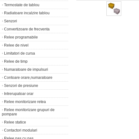
•
Termostate de tablou
•
Radiatoare incalzire tablou
•
Senzori
•
Convertizoare de frecventa
•
Relee programabile
•
Relee de nivel
•
Limitatori de cursa
•
Relee de timp
•
Numaratoare de impulsuri
•
Contoare orare,numaratoare
•
Senzori de presiune
•
Intrerupatoar orar
•
Relee monitorizare retea
•
Relee monitorizare grupuri de
pompare
•
Relee statice
•
Contactori modulari
•
Relee pas cu pas