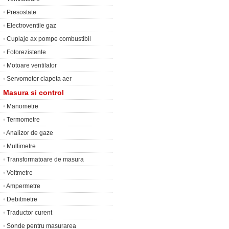
•
Presostate
•
Electroventile gaz
•
Cuplaje ax pompe combustibil
•
Fotorezistente
•
Motoare ventilator
•
Servomotor clapeta aer
Masura si control
•
Manometre
•
Termometre
•
Analizor de gaze
•
Multimetre
•
Transformatoare de masura
•
Voltmetre
•
Ampermetre
•
Debitmetre
•
Traductor curent
•
Sonde pentru masurarea