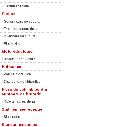
•
Cabluri speciale
Sudura
•
Generatoare de sudura
•
Transformatoare de sudura
•
Invertoare de sudura
•
Electrozi sudura
Motoreductoare
•
Reductoare melcate
Hidraulica
•
Pompe hidraulice
•
Distribuitoare hidraulice
Piese de schimb pentru
cuptoare de brutarie
•
Role termorezistente
Statii emisie-receptie
•
Statii radio
Etansari mecanice