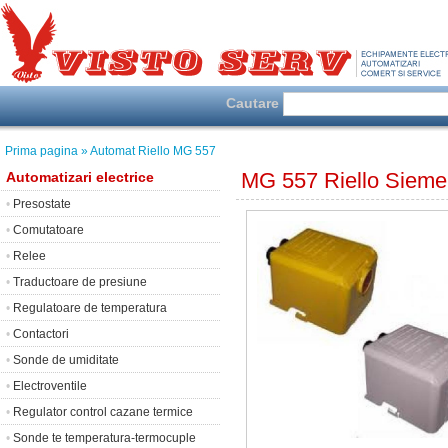
Cautare
Prima pagina
» Automat Riello MG 557
MG 557 Riello Sieme
Automatizari electrice
•
Presostate
•
Comutatoare
•
Relee
•
Traductoare de presiune
•
Regulatoare de temperatura
•
Contactori
•
Sonde de umiditate
•
Electroventile
•
Regulator control cazane termice
•
Sonde te temperatura-termocuple