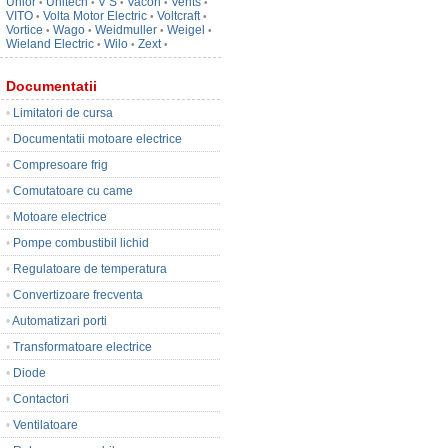
Unior
Unitech
V S
Vacon
Vents
•
•
•
•
•
VITO
Volta Motor Electric
Voltcraft
•
•
•
Vortice
Wago
Weidmuller
Weigel
•
•
•
•
Wieland Electric
Wilo
Zext
•
•
•
Documentatii
•
Limitatori de cursa
•
Documentatii motoare electrice
•
Compresoare frig
•
Comutatoare cu came
•
Motoare electrice
•
Pompe combustibil lichid
•
Regulatoare de temperatura
•
Convertizoare frecventa
•
Automatizari porti
•
Transformatoare electrice
•
Diode
•
Contactori
•
Ventilatoare