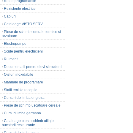
•
Relee programabile
•
Rezistente electrice
•
Cabluri
•
Cataloage VISTO SERV
•
Piese de schimb centrale termice si
arzatoare
•
Electropompe
•
Scule pentru electricieni
•
Rulmenti
•
Documentatii pentru elevi si studenti
•
Oteluri inoxidabile
•
Manuale de programare
•
Statii emisie receptie
•
Cursuri de limba engleza
•
Piese de schimb uscatoare cereale
•
Cursuri limba germana
•
Cataloage piese schimb utilaje
bucatarii restaurante
•
Cursuri de limba turca