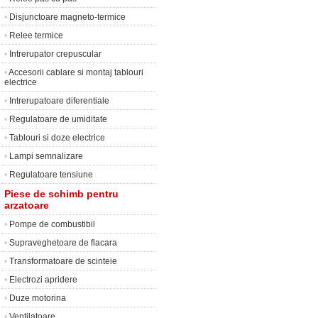
•
Disjunctoare magneto-termice
•
Relee termice
•
Intrerupator crepuscular
•
Accesorii cablare si montaj tablouri
electrice
•
Intrerupatoare diferentiale
•
Regulatoare de umiditate
•
Tablouri si doze electrice
•
Lampi semnalizare
•
Regulatoare tensiune
Piese de schimb pentru
arzatoare
•
Pompe de combustibil
•
Supraveghetoare de flacara
•
Transformatoare de scinteie
•
Electrozi apridere
•
Duze motorina
•
Ventilatoare