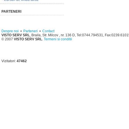
PARTENERI
Despre noi
•
Parteneri
•
Contact
VISTO SERV SRL
, Braila, Str. Milcov , nr. 136 D, Tel:0744.794531, Fax:0239.610
© 2007
VISTO SERV SRL
.
Termeni si conditii
Vizitatori:
47462