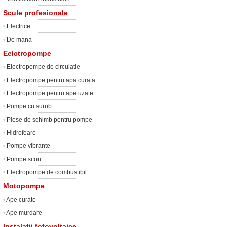
Scule profesionale
•
Electrice
•
De mana
Eelctropompe
•
Electropompe de circulatie
•
Electropompe pentru apa curata
•
Electropompe pentru ape uzate
•
Pompe cu surub
•
Piese de schimb pentru pompe
•
Hidrofoare
•
Pompe vibrante
•
Pompe sifon
•
Electropompe de combustibil
Motopompe
•
Ape curate
•
Ape murdare
Instalatii fotovoltaice