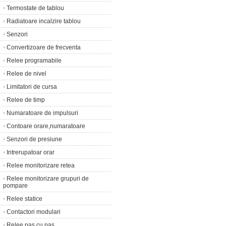
•
Termostate de tablou
•
Radiatoare incalzire tablou
•
Senzori
•
Convertizoare de frecventa
•
Relee programabile
•
Relee de nivel
•
Limitatori de cursa
•
Relee de timp
•
Numaratoare de impulsuri
•
Contoare orare,numaratoare
•
Senzori de presiune
•
Intrerupatoar orar
•
Relee monitorizare retea
•
Relee monitorizare grupuri de
pompare
•
Relee statice
•
Contactori modulari
•
Relee pas cu pas