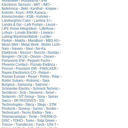
Honeywell
Husqvarna
IFM
•
•
Electronic Sensors
IMIT
IMO
•
•
•
Italtehnica
Jtekt
Kanthal
Knipex
•
•
•
•
Kobold
Koyo
KRK Karaca
•
•
•
Kromschroder
KSB
Kuhnke
•
•
•
Lamborghini Calor
Lamina S I
•
•
Landis & Gyr
Lelli Pumps
Leuze
•
•
•
LIFE Home Integration
Littelfuse
•
•
Lohuis
Lovato Electric
Lowara
•
•
•
Lubing Mashinenfabrik
Lucifer-
•
Parker
Makita
Marathon
MBS AG
•
•
•
•
Mean Well
Metal Work
Muller Licht
•
•
•
Nais
Navaio
Navi
Ne-Ka
•
•
•
Elektronik
Necom
Nocchi
Nordac
•
•
•
•
Norgren
Oil Ltd
Omron
Osram
•
•
•
•
Panasonic EW
Pepperl Fuchs
•
•
Phoenix Contact
Pizzato Elettrica
•
•
Procon
Provision ISR
PWALKER
•
•
•
Rayex Electronics CO
Relpol
•
•
Rexlan Europe
Rezel
Riello
Ritar
•
•
•
•
Robin Subaru
Rotronic
Saia
•
•
Burgess
Samsung
Satronic
•
•
•
Schneider Electric
Schrack Technic
•
•
Semikron
Sick
Siemens
Simel
•
•
•
•
Sinterom
SIT Group
Sony
Spirax
•
•
•
Sarco
SR PASSIVES
SSi
•
•
Technologies
Steca
Stego
STM
•
•
•
Products
Sunerg
Sunon
Suntec
•
•
•
•
Technicard
Tecno Elettra
Tele
•
•
•
Telemecanique
Tente
THERM-O-
•
•
DISC
TOHO
Torex
Total Green
•
•
•
•
Tracon
Transtecno
Turck
UNI-T
•
•
•
•