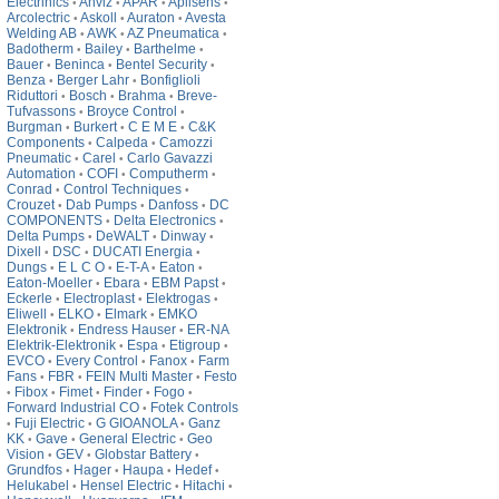
Electrinics
Anviz
APAR
Aplisens
•
•
•
•
Arcolectric
Askoll
Auraton
Avesta
•
•
•
Welding AB
AWK
AZ Pneumatica
•
•
•
Badotherm
Bailey
Barthelme
•
•
•
Bauer
Beninca
Bentel Security
•
•
•
Benza
Berger Lahr
Bonfiglioli
•
•
Riduttori
Bosch
Brahma
Breve-
•
•
•
Tufvassons
Broyce Control
•
•
Burgman
Burkert
C E M E
C&K
•
•
•
Components
Calpeda
Camozzi
•
•
Pneumatic
Carel
Carlo Gavazzi
•
•
Automation
COFI
Computherm
•
•
•
Conrad
Control Techniques
•
•
Crouzet
Dab Pumps
Danfoss
DC
•
•
•
COMPONENTS
Delta Electronics
•
•
Delta Pumps
DeWALT
Dinway
•
•
•
Dixell
DSC
DUCATI Energia
•
•
•
Dungs
E L C O
E-T-A
Eaton
•
•
•
•
Eaton-Moeller
Ebara
EBM Papst
•
•
•
Eckerle
Electroplast
Elektrogas
•
•
•
Eliwell
ELKO
Elmark
EMKO
•
•
•
Elektronik
Endress Hauser
ER-NA
•
•
Elektrik-Elektronik
Espa
Etigroup
•
•
•
EVCO
Every Control
Fanox
Farm
•
•
•
Fans
FBR
FEIN Multi Master
Festo
•
•
•
Fibox
Fimet
Finder
Fogo
•
•
•
•
•
Forward Industrial CO
Fotek Controls
•
Fuji Electric
G GIOANOLA
Ganz
•
•
•
KK
Gave
General Electric
Geo
•
•
•
Vision
GEV
Globstar Battery
•
•
•
Grundfos
Hager
Haupa
Hedef
•
•
•
•
Helukabel
Hensel Electric
Hitachi
•
•
•