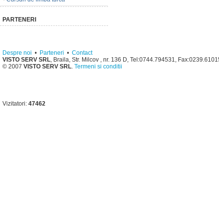
PARTENERI
Despre noi
•
Parteneri
•
Contact
VISTO SERV SRL
, Braila, Str. Milcov , nr. 136 D, Tel:0744.794531, Fax:0239.610
© 2007
VISTO SERV SRL
.
Termeni si conditii
Vizitatori:
47462