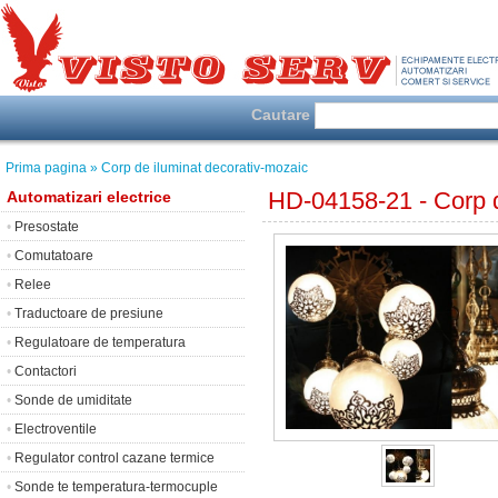
Cautare
Prima pagina
» Corp de iluminat decorativ-mozaic
HD-04158-21 - Corp d
Automatizari electrice
•
Presostate
•
Comutatoare
•
Relee
•
Traductoare de presiune
•
Regulatoare de temperatura
•
Contactori
•
Sonde de umiditate
•
Electroventile
•
Regulator control cazane termice
•
Sonde te temperatura-termocuple