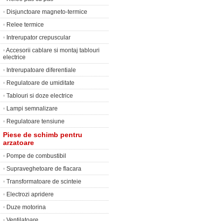
•
Disjunctoare magneto-termice
•
Relee termice
•
Intrerupator crepuscular
•
Accesorii cablare si montaj tablouri
electrice
•
Intrerupatoare diferentiale
•
Regulatoare de umiditate
•
Tablouri si doze electrice
•
Lampi semnalizare
•
Regulatoare tensiune
Piese de schimb pentru
arzatoare
•
Pompe de combustibil
•
Supraveghetoare de flacara
•
Transformatoare de scinteie
•
Electrozi apridere
•
Duze motorina
•
Ventilatoare