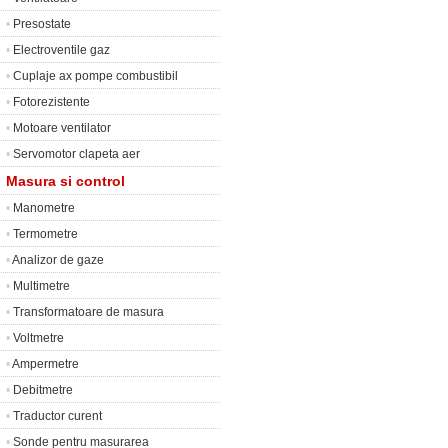
•
Presostate
•
Electroventile gaz
•
Cuplaje ax pompe combustibil
•
Fotorezistente
•
Motoare ventilator
•
Servomotor clapeta aer
Masura si control
•
Manometre
•
Termometre
•
Analizor de gaze
•
Multimetre
•
Transformatoare de masura
•
Voltmetre
•
Ampermetre
•
Debitmetre
•
Traductor curent
•
Sonde pentru masurarea