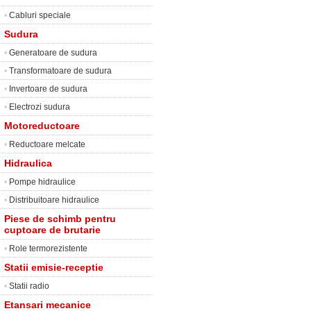
•
Cabluri speciale
Sudura
•
Generatoare de sudura
•
Transformatoare de sudura
•
Invertoare de sudura
•
Electrozi sudura
Motoreductoare
•
Reductoare melcate
Hidraulica
•
Pompe hidraulice
•
Distribuitoare hidraulice
Piese de schimb pentru
cuptoare de brutarie
•
Role termorezistente
Statii emisie-receptie
•
Statii radio
Etansari mecanice