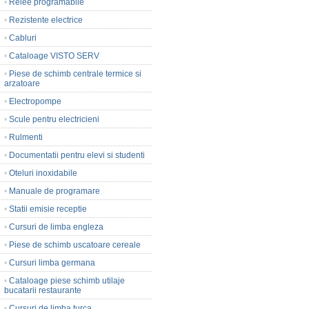
•
Relee programabile
•
Rezistente electrice
•
Cabluri
•
Cataloage VISTO SERV
•
Piese de schimb centrale termice si
arzatoare
•
Electropompe
•
Scule pentru electricieni
•
Rulmenti
•
Documentatii pentru elevi si studenti
•
Oteluri inoxidabile
•
Manuale de programare
•
Statii emisie receptie
•
Cursuri de limba engleza
•
Piese de schimb uscatoare cereale
•
Cursuri limba germana
•
Cataloage piese schimb utilaje
bucatarii restaurante
•
Cursuri de limba turca