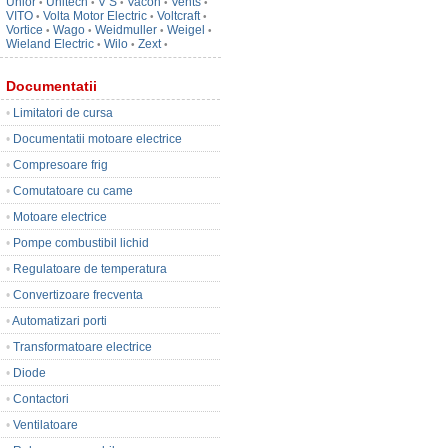
Unior
Unitech
V S
Vacon
Vents
•
•
•
•
•
VITO
Volta Motor Electric
Voltcraft
•
•
•
Vortice
Wago
Weidmuller
Weigel
•
•
•
•
Wieland Electric
Wilo
Zext
•
•
•
Documentatii
•
Limitatori de cursa
•
Documentatii motoare electrice
•
Compresoare frig
•
Comutatoare cu came
•
Motoare electrice
•
Pompe combustibil lichid
•
Regulatoare de temperatura
•
Convertizoare frecventa
•
Automatizari porti
•
Transformatoare electrice
•
Diode
•
Contactori
•
Ventilatoare