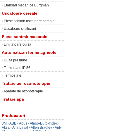
•
Etansari mecanice Burgman
Uscatoare cereale
•
Piese schimb uscatoare cereale
•
Uscatoare si silozuri
Piese schimb macarale
•
Limitatoare cursa
Automatizari ferme agricole
•
Duza presiune
•
Termostate IP 56
•
Termostate
Tratare aer ozonoterapie
•
Aparate de ozonoterapie
Tratare apa
Producatori
3M
ABB
Abus
Afriso-Euro-Index
•
•
•
•
Aksa
Alfa Laval
Allen Bradley
Anly
•
•
•