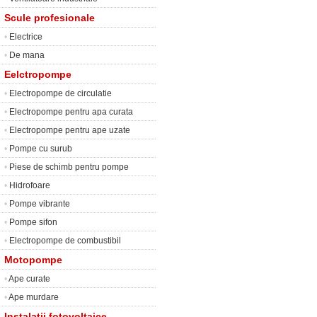
Scule profesionale
•
Electrice
•
De mana
Eelctropompe
•
Electropompe de circulatie
•
Electropompe pentru apa curata
•
Electropompe pentru ape uzate
•
Pompe cu surub
•
Piese de schimb pentru pompe
•
Hidrofoare
•
Pompe vibrante
•
Pompe sifon
•
Electropompe de combustibil
Motopompe
•
Ape curate
•
Ape murdare
Instalatii fotovoltaice