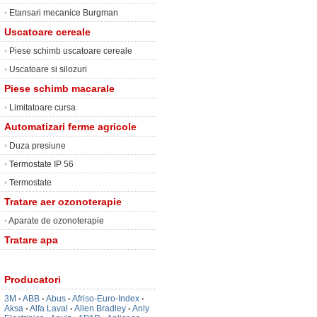
•
Etansari mecanice Burgman
Uscatoare cereale
•
Piese schimb uscatoare cereale
•
Uscatoare si silozuri
Piese schimb macarale
•
Limitatoare cursa
Automatizari ferme agricole
•
Duza presiune
•
Termostate IP 56
•
Termostate
Tratare aer ozonoterapie
•
Aparate de ozonoterapie
Tratare apa
Producatori
3M
ABB
Abus
Afriso-Euro-Index
•
•
•
•
Aksa
Alfa Laval
Allen Bradley
Anly
•
•
•