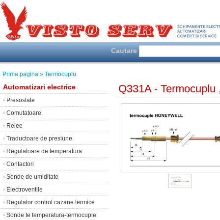
Cautare
Prima pagina
» Termocuplu
Q331A - Termocuplu 
Automatizari electrice
•
Presostate
•
Comutatoare
•
Relee
•
Traductoare de presiune
•
Regulatoare de temperatura
•
Contactori
•
Sonde de umiditate
•
Electroventile
•
Regulator control cazane termice
•
Sonde te temperatura-termocuple