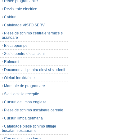
•
Relee programabile
•
Rezistente electrice
•
Cabluri
•
Cataloage VISTO SERV
•
Piese de schimb centrale termice si
arzatoare
•
Electropompe
•
Scule pentru electricieni
•
Rulmenti
•
Documentatii pentru elevi si studenti
•
Oteluri inoxidabile
•
Manuale de programare
•
Statii emisie receptie
•
Cursuri de limba engleza
•
Piese de schimb uscatoare cereale
•
Cursuri limba germana
•
Cataloage piese schimb utilaje
bucatarii restaurante
•
Cursuri de limba turca