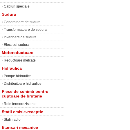
•
Cabluri speciale
Sudura
•
Generatoare de sudura
•
Transformatoare de sudura
•
Invertoare de sudura
•
Electrozi sudura
Motoreductoare
•
Reductoare melcate
Hidraulica
•
Pompe hidraulice
•
Distribuitoare hidraulice
Piese de schimb pentru
cuptoare de brutarie
•
Role termorezistente
Statii emisie-receptie
•
Statii radio
Etansari mecanice