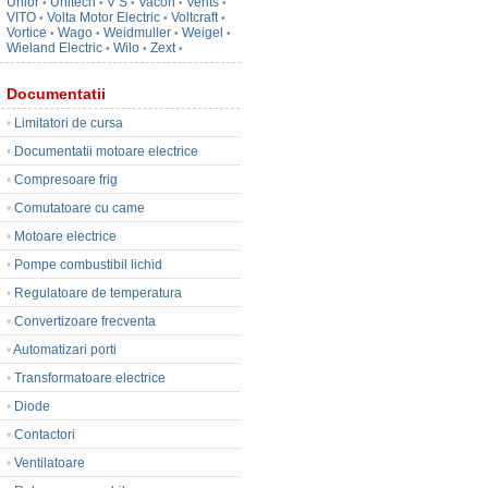
Unior
Unitech
V S
Vacon
Vents
•
•
•
•
•
VITO
Volta Motor Electric
Voltcraft
•
•
•
Vortice
Wago
Weidmuller
Weigel
•
•
•
•
Wieland Electric
Wilo
Zext
•
•
•
Documentatii
•
Limitatori de cursa
•
Documentatii motoare electrice
•
Compresoare frig
•
Comutatoare cu came
•
Motoare electrice
•
Pompe combustibil lichid
•
Regulatoare de temperatura
•
Convertizoare frecventa
•
Automatizari porti
•
Transformatoare electrice
•
Diode
•
Contactori
•
Ventilatoare