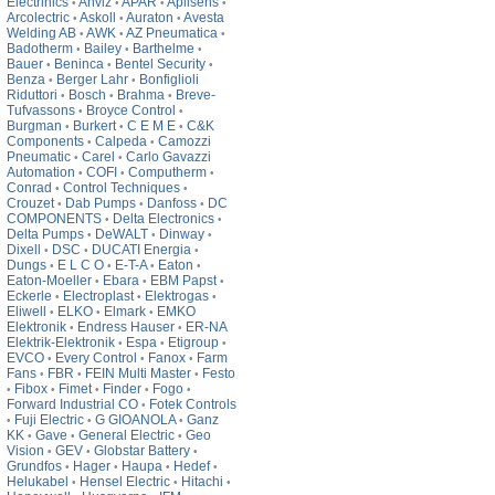
Electrinics
Anviz
APAR
Aplisens
•
•
•
•
Arcolectric
Askoll
Auraton
Avesta
•
•
•
Welding AB
AWK
AZ Pneumatica
•
•
•
Badotherm
Bailey
Barthelme
•
•
•
Bauer
Beninca
Bentel Security
•
•
•
Benza
Berger Lahr
Bonfiglioli
•
•
Riduttori
Bosch
Brahma
Breve-
•
•
•
Tufvassons
Broyce Control
•
•
Burgman
Burkert
C E M E
C&K
•
•
•
Components
Calpeda
Camozzi
•
•
Pneumatic
Carel
Carlo Gavazzi
•
•
Automation
COFI
Computherm
•
•
•
Conrad
Control Techniques
•
•
Crouzet
Dab Pumps
Danfoss
DC
•
•
•
COMPONENTS
Delta Electronics
•
•
Delta Pumps
DeWALT
Dinway
•
•
•
Dixell
DSC
DUCATI Energia
•
•
•
Dungs
E L C O
E-T-A
Eaton
•
•
•
•
Eaton-Moeller
Ebara
EBM Papst
•
•
•
Eckerle
Electroplast
Elektrogas
•
•
•
Eliwell
ELKO
Elmark
EMKO
•
•
•
Elektronik
Endress Hauser
ER-NA
•
•
Elektrik-Elektronik
Espa
Etigroup
•
•
•
EVCO
Every Control
Fanox
Farm
•
•
•
Fans
FBR
FEIN Multi Master
Festo
•
•
•
Fibox
Fimet
Finder
Fogo
•
•
•
•
•
Forward Industrial CO
Fotek Controls
•
Fuji Electric
G GIOANOLA
Ganz
•
•
•
KK
Gave
General Electric
Geo
•
•
•
Vision
GEV
Globstar Battery
•
•
•
Grundfos
Hager
Haupa
Hedef
•
•
•
•
Helukabel
Hensel Electric
Hitachi
•
•
•