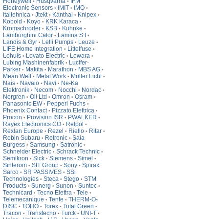
Honeywell
Husqvarna
IFM
•
•
Electronic Sensors
IMIT
IMO
•
•
•
Italtehnica
Jtekt
Kanthal
Knipex
•
•
•
•
Kobold
Koyo
KRK Karaca
•
•
•
Kromschroder
KSB
Kuhnke
•
•
•
Lamborghini Calor
Lamina S I
•
•
Landis & Gyr
Lelli Pumps
Leuze
•
•
•
LIFE Home Integration
Littelfuse
•
•
Lohuis
Lovato Electric
Lowara
•
•
•
Lubing Mashinenfabrik
Lucifer-
•
Parker
Makita
Marathon
MBS AG
•
•
•
•
Mean Well
Metal Work
Muller Licht
•
•
•
Nais
Navaio
Navi
Ne-Ka
•
•
•
Elektronik
Necom
Nocchi
Nordac
•
•
•
•
Norgren
Oil Ltd
Omron
Osram
•
•
•
•
Panasonic EW
Pepperl Fuchs
•
•
Phoenix Contact
Pizzato Elettrica
•
•
Procon
Provision ISR
PWALKER
•
•
•
Rayex Electronics CO
Relpol
•
•
Rexlan Europe
Rezel
Riello
Ritar
•
•
•
•
Robin Subaru
Rotronic
Saia
•
•
Burgess
Samsung
Satronic
•
•
•
Schneider Electric
Schrack Technic
•
•
Semikron
Sick
Siemens
Simel
•
•
•
•
Sinterom
SIT Group
Sony
Spirax
•
•
•
Sarco
SR PASSIVES
SSi
•
•
Technologies
Steca
Stego
STM
•
•
•
Products
Sunerg
Sunon
Suntec
•
•
•
•
Technicard
Tecno Elettra
Tele
•
•
•
Telemecanique
Tente
THERM-O-
•
•
DISC
TOHO
Torex
Total Green
•
•
•
•
Tracon
Transtecno
Turck
UNI-T
•
•
•
•