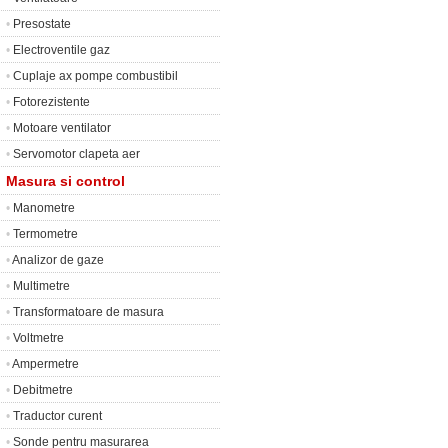
•
Presostate
•
Electroventile gaz
•
Cuplaje ax pompe combustibil
•
Fotorezistente
•
Motoare ventilator
•
Servomotor clapeta aer
Masura si control
•
Manometre
•
Termometre
•
Analizor de gaze
•
Multimetre
•
Transformatoare de masura
•
Voltmetre
•
Ampermetre
•
Debitmetre
•
Traductor curent
•
Sonde pentru masurarea