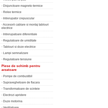
•
Disjunctoare magneto-termice
•
Relee termice
•
Intrerupator crepuscular
•
Accesorii cablare si montaj tablouri
electrice
•
Intrerupatoare diferentiale
•
Regulatoare de umiditate
•
Tablouri si doze electrice
•
Lampi semnalizare
•
Regulatoare tensiune
Piese de schimb pentru
arzatoare
•
Pompe de combustibil
•
Supraveghetoare de flacara
•
Transformatoare de scinteie
•
Electrozi apridere
•
Duze motorina
•
Ventilatoare