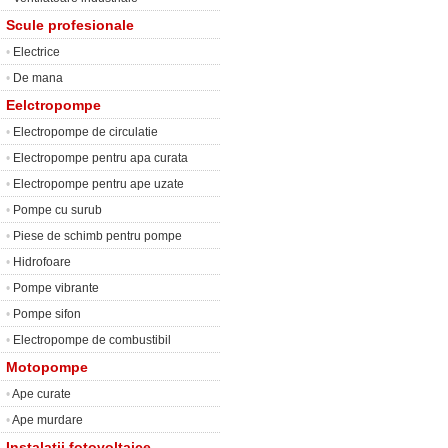
Scule profesionale
•
Electrice
•
De mana
Eelctropompe
•
Electropompe de circulatie
•
Electropompe pentru apa curata
•
Electropompe pentru ape uzate
•
Pompe cu surub
•
Piese de schimb pentru pompe
•
Hidrofoare
•
Pompe vibrante
•
Pompe sifon
•
Electropompe de combustibil
Motopompe
•
Ape curate
•
Ape murdare
Instalatii fotovoltaice