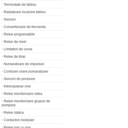
•
Termostate de tablou
•
Radiatoare incalzire tablou
•
Senzori
•
Convertizoare de frecventa
•
Relee programabile
•
Relee de nivel
•
Limitatori de cursa
•
Relee de timp
•
Numaratoare de impulsuri
•
Contoare orare,numaratoare
•
Senzori de presiune
•
Intrerupatoar orar
•
Relee monitorizare retea
•
Relee monitorizare grupuri de
pompare
•
Relee statice
•
Contactori modulari
•
Relee pas cu pas