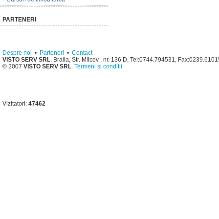
PARTENERI
Despre noi
•
Parteneri
•
Contact
VISTO SERV SRL
, Braila, Str. Milcov , nr. 136 D, Tel:0744.794531, Fax:0239.610
© 2007
VISTO SERV SRL
.
Termeni si conditii
Vizitatori:
47462