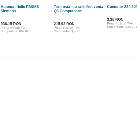
Automat riello RMG88
Termostat cu radiofrecventa
Conector 224 20
Siemens
Q3 Computherm
3.35 RON
938.15 RON
215.92 RON
Pretul include TVA
Cod produs: 224 20
Pretul include TVA
Pretul include TVA
Cod produs: RMG88
Cod produs: Q3 RF