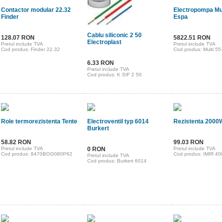
Contactor modular 22.32
Electropompa Mul
Finder
Espa
Cablu siliconic 2 50
128.07 RON
5822.51 RON
Electroplast
Pretul include TVA
Pretul include TVA
Cod produs: Finder 22.32
Cod produs: Multi 55
6.33 RON
Pretul include TVA
Cod produs: K SIF 2 50
Role termorezistenta Tente
Electroventil typ 6014
Rezistenta 2000
Burkert
58.82 RON
99.03 RON
Pretul include TVA
0 RON
Pretul include TVA
Cod produs: 8470BOG080P62
Cod produs: IMIR 40
Pretul include TVA
Cod produs: Burkert 6014