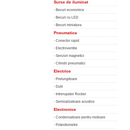
Surse de iluminat
•
Becuri economice
•
Becuri cu LED
•
Becuri miniatura
Pneumatica
•
Conector rapid
•
Electroventile
•
Senzori magnetici
•
Cilindri pneumatici
Electrice
•
Prelungitoare
•
Dulii
•
Intrerupator Rocker
•
Semnalizatoare acustice
Electronice
•
Condensatoare pentru motoare
•
Potentiometre