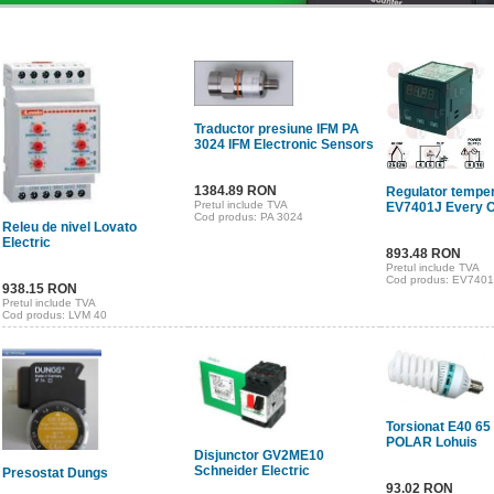
Traductor presiune IFM PA
3024 IFM Electronic Sensors
1384.89 RON
Regulator tempe
Pretul include TVA
EV7401J Every C
Cod produs: PA 3024
Releu de nivel Lovato
Electric
893.48 RON
Pretul include TVA
Cod produs: EV7401
938.15 RON
Pretul include TVA
Cod produs: LVM 40
Torsionat E40 6
POLAR Lohuis
Disjunctor GV2ME10
Schneider Electric
Presostat Dungs
93.02 RON