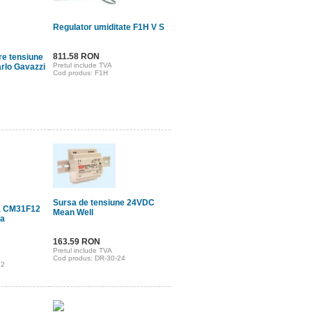
Regulator umiditate F1H V S
811.58 RON
re tensiune
Pretul include TVA
rlo Gavazzi
Cod produs: F1H
Sursa de tensiune 24VDC
ca CM31F12
Mean Well
a
163.59 RON
Pretul include TVA
Cod produs: DR-30-24
12