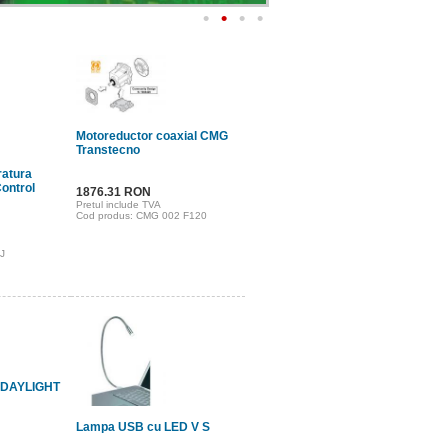
•
•
•
•
Motoreductor coaxial CMG
Transtecno
ratura
ontrol
1876.31 RON
Pretul include TVA
Cod produs: CMG 002 F120
J
5 DAYLIGHT
Lampa USB cu LED V S