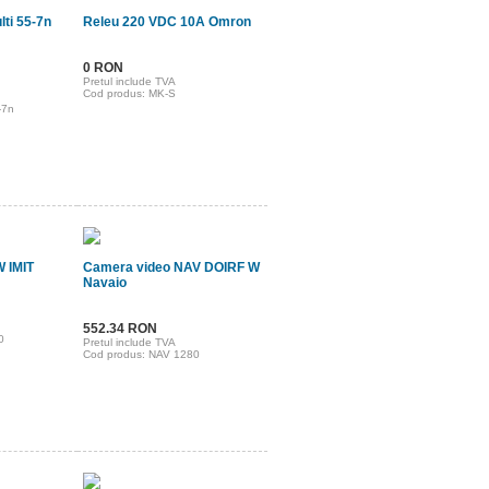
ti 55-7n
Releu 220 VDC 10A Omron
0 RON
Pretul include TVA
Cod produs: MK-S
-7n
W IMIT
Camera video NAV DOIRF W
Navaio
552.34 RON
0
Pretul include TVA
Cod produs: NAV 1280