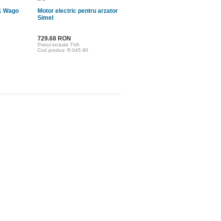
1 Wago
Motor electric pentru arzator
Simel
729.68 RON
1
Pretul include TVA
Cod produs: R.045.90