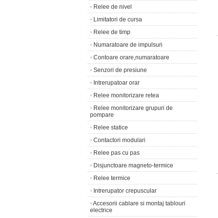
•
Relee de nivel
•
Limitatori de cursa
•
Relee de timp
•
Numaratoare de impulsuri
•
Contoare orare,numaratoare
•
Senzori de presiune
•
Intrerupatoar orar
•
Relee monitorizare retea
•
Relee monitorizare grupuri de
pompare
•
Relee statice
•
Contactori modulari
•
Relee pas cu pas
•
Disjunctoare magneto-termice
•
Relee termice
•
Intrerupator crepuscular
•
Accesorii cablare si montaj tablouri
electrice