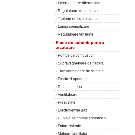
•
Intrerupatoare diferentiale
•
Regulatoare de umiditate
•
Tablouri si doze electrice
•
Lampi semnalizare
•
Regulatoare tensiune
Piese de schimb pentru
arzatoare
•
Pompe de combustibil
•
Supraveghetoare de flacara
•
Transformatoare de scinteie
•
Electrozi apridere
•
Duze motorina
•
Ventilatoare
•
Presostate
•
Electroventile gaz
•
Cuplaje ax pompe combustibil
•
Fotorezistente
•
Motoare ventilator