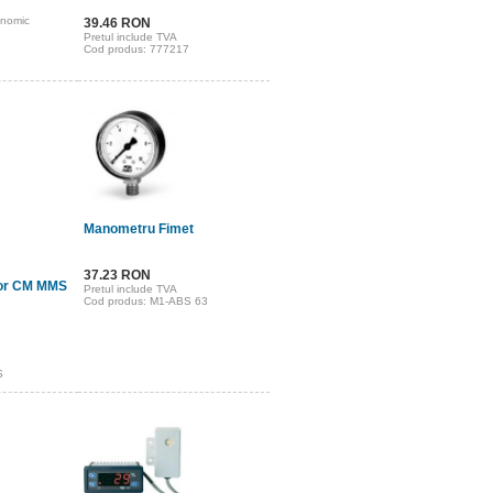
onomic
39.46 RON
Pretul include TVA
Cod produs: 777217
Manometru Fimet
37.23 RON
tor CM MMS
Pretul include TVA
Cod produs: M1-ABS 63
S