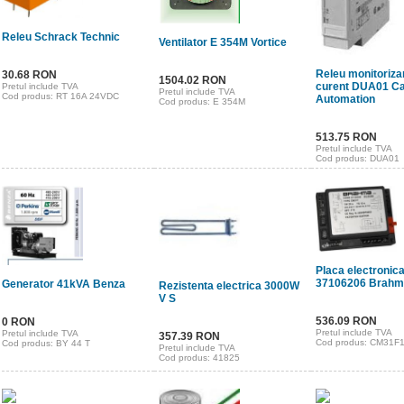
Releu Schrack Technic
Ventilator E 354M Vortice
Releu monitoriza
30.68 RON
1504.02 RON
curent DUA01 Ca
Pretul include TVA
Pretul include TVA
Cod produs: RT 16A 24VDC
Automation
Cod produs: E 354M
513.75 RON
Pretul include TVA
Cod produs: DUA01
Placa electroni
37106206 Brahm
Generator 41kVA Benza
Rezistenta electrica 3000W
V S
536.09 RON
0 RON
Pretul include TVA
Pretul include TVA
357.39 RON
Cod produs: CM31F
Cod produs: BY 44 T
Pretul include TVA
Cod produs: 41825