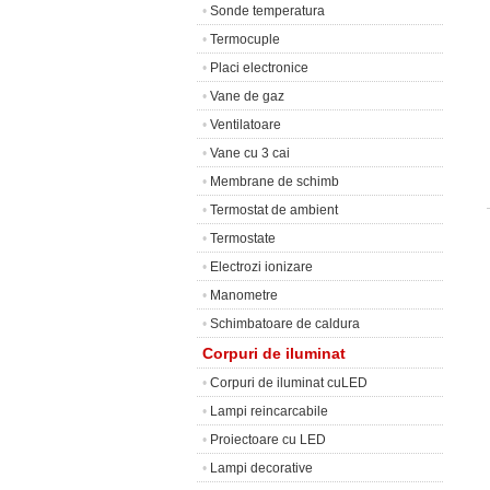
•
Sonde temperatura
•
Termocuple
•
Placi electronice
•
Vane de gaz
•
Ventilatoare
•
Vane cu 3 cai
•
Membrane de schimb
•
Termostat de ambient
•
Termostate
•
Electrozi ionizare
•
Manometre
•
Schimbatoare de caldura
Corpuri de iluminat
•
Corpuri de iluminat cuLED
•
Lampi reincarcabile
•
Proiectoare cu LED
•
Lampi decorative