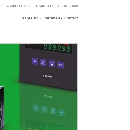
UR =
4.6424
LEI, 1 USD =
3.7433
LEI / 06-02-2018 / BNR
Despre noi
Parteneri
Contact
•
•