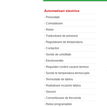
Automatizari electrice
•
Presostate
•
Comutatoare
•
Relee
•
Traductoare de presiune
•
Regulatoare de temperatura
•
Contactori
•
Sonde de umiditate
•
Electroventile
•
Regulator control cazane termice
•
Sonde te temperatura-termocuple
•
Termostate de tablou
•
Radiatoare incalzire tablou
•
Senzori
•
Convertizoare de frecventa
•
Relee programabile