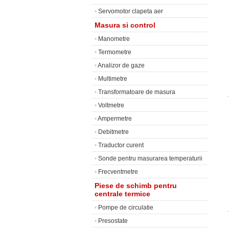
•
Servomotor clapeta aer
Masura si control
•
Manometre
•
Termometre
•
Analizor de gaze
•
Multimetre
•
Transformatoare de masura
•
Voltmetre
•
Ampermetre
•
Debitmetre
•
Traductor curent
•
Sonde pentru masurarea temperaturii
•
Frecventmetre
Piese de schimb pentru
centrale termice
•
Pompe de circulatie
•
Presostate