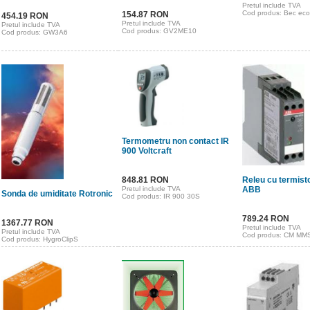
Pretul include TVA
Cod produs: Bec ec
154.87 RON
454.19 RON
Pretul include TVA
Pretul include TVA
Cod produs: GV2ME10
Cod produs: GW3A6
Termometru non contact IR
900 Voltcraft
848.81 RON
Releu cu termis
Pretul include TVA
ABB
Sonda de umiditate Rotronic
Cod produs: IR 900 30S
789.24 RON
1367.77 RON
Pretul include TVA
Pretul include TVA
Cod produs: CM MM
Cod produs: HygroClipS