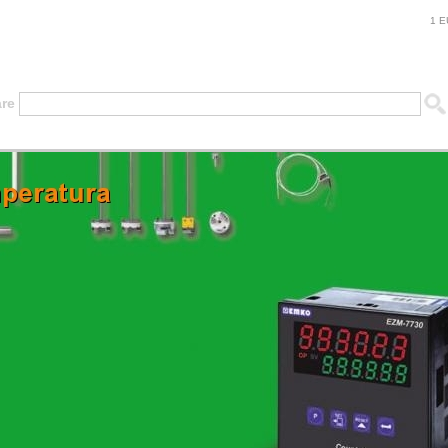
1 E
are