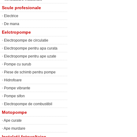
Scule profesionale
•
Electrice
•
De mana
Eelctropompe
•
Electropompe de circulatie
•
Electropompe pentru apa curata
•
Electropompe pentru ape uzate
•
Pompe cu surub
•
Piese de schimb pentru pompe
•
Hidrofoare
•
Pompe vibrante
•
Pompe sifon
•
Electropompe de combustibil
Motopompe
•
Ape curate
•
Ape murdare
Instalatii fotovoltaice