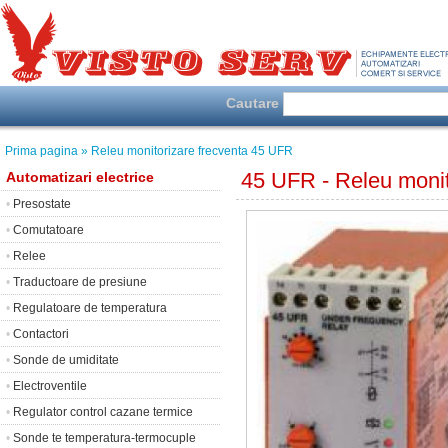
Cautare
Prima pagina
» Releu monitorizare frecventa 45 UFR
45 UFR - Releu monit
Automatizari electrice
•
Presostate
•
Comutatoare
•
Relee
•
Traductoare de presiune
•
Regulatoare de temperatura
•
Contactori
•
Sonde de umiditate
•
Electroventile
•
Regulator control cazane termice
•
Sonde te temperatura-termocuple