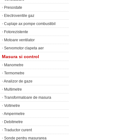
•
Presostate
•
Electroventile gaz
•
Cuplaje ax pompe combustibil
•
Fotorezistente
•
Motoare ventilator
•
Servomotor clapeta aer
Masura si control
•
Manometre
•
Termometre
•
Analizor de gaze
•
Multimetre
•
Transformatoare de masura
•
Voltmetre
•
Ampermetre
•
Debitmetre
•
Traductor curent
•
Sonde pentru masurarea