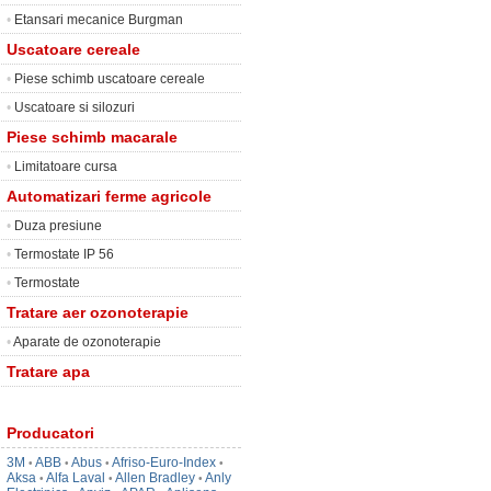
•
Etansari mecanice Burgman
Uscatoare cereale
•
Piese schimb uscatoare cereale
•
Uscatoare si silozuri
Piese schimb macarale
•
Limitatoare cursa
Automatizari ferme agricole
•
Duza presiune
•
Termostate IP 56
•
Termostate
Tratare aer ozonoterapie
•
Aparate de ozonoterapie
Tratare apa
Producatori
3M
ABB
Abus
Afriso-Euro-Index
•
•
•
•
Aksa
Alfa Laval
Allen Bradley
Anly
•
•
•