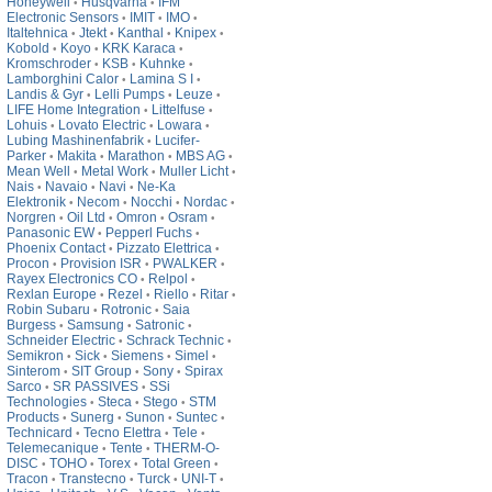
Honeywell
Husqvarna
IFM
•
•
Electronic Sensors
IMIT
IMO
•
•
•
Italtehnica
Jtekt
Kanthal
Knipex
•
•
•
•
Kobold
Koyo
KRK Karaca
•
•
•
Kromschroder
KSB
Kuhnke
•
•
•
Lamborghini Calor
Lamina S I
•
•
Landis & Gyr
Lelli Pumps
Leuze
•
•
•
LIFE Home Integration
Littelfuse
•
•
Lohuis
Lovato Electric
Lowara
•
•
•
Lubing Mashinenfabrik
Lucifer-
•
Parker
Makita
Marathon
MBS AG
•
•
•
•
Mean Well
Metal Work
Muller Licht
•
•
•
Nais
Navaio
Navi
Ne-Ka
•
•
•
Elektronik
Necom
Nocchi
Nordac
•
•
•
•
Norgren
Oil Ltd
Omron
Osram
•
•
•
•
Panasonic EW
Pepperl Fuchs
•
•
Phoenix Contact
Pizzato Elettrica
•
•
Procon
Provision ISR
PWALKER
•
•
•
Rayex Electronics CO
Relpol
•
•
Rexlan Europe
Rezel
Riello
Ritar
•
•
•
•
Robin Subaru
Rotronic
Saia
•
•
Burgess
Samsung
Satronic
•
•
•
Schneider Electric
Schrack Technic
•
•
Semikron
Sick
Siemens
Simel
•
•
•
•
Sinterom
SIT Group
Sony
Spirax
•
•
•
Sarco
SR PASSIVES
SSi
•
•
Technologies
Steca
Stego
STM
•
•
•
Products
Sunerg
Sunon
Suntec
•
•
•
•
Technicard
Tecno Elettra
Tele
•
•
•
Telemecanique
Tente
THERM-O-
•
•
DISC
TOHO
Torex
Total Green
•
•
•
•
Tracon
Transtecno
Turck
UNI-T
•
•
•
•