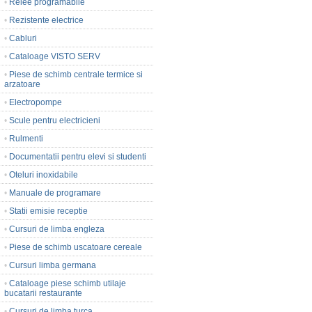
•
Relee programabile
•
Rezistente electrice
•
Cabluri
•
Cataloage VISTO SERV
•
Piese de schimb centrale termice si
arzatoare
•
Electropompe
•
Scule pentru electricieni
•
Rulmenti
•
Documentatii pentru elevi si studenti
•
Oteluri inoxidabile
•
Manuale de programare
•
Statii emisie receptie
•
Cursuri de limba engleza
•
Piese de schimb uscatoare cereale
•
Cursuri limba germana
•
Cataloage piese schimb utilaje
bucatarii restaurante
•
Cursuri de limba turca