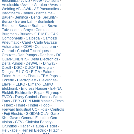
Electrinics
Anviz
APAR
Aplisens
•
•
•
•
Arcolectric
Askoll
Auraton
Avesta
•
•
•
Welding AB
AWK
AZ Pneumatica
•
•
•
Badotherm
Bailey
Barthelme
•
•
•
Bauer
Beninca
Bentel Security
•
•
•
Benza
Berger Lahr
Bonfiglioli
•
•
Riduttori
Bosch
Brahma
Breve-
•
•
•
Tufvassons
Broyce Control
•
•
Burgman
Burkert
C E M E
C&K
•
•
•
Components
Calpeda
Camozzi
•
•
Pneumatic
Carel
Carlo Gavazzi
•
•
Automation
COFI
Computherm
•
•
•
Conrad
Control Techniques
•
•
Crouzet
Dab Pumps
Danfoss
DC
•
•
•
COMPONENTS
Delta Electronics
•
•
Delta Pumps
DeWALT
Dinway
•
•
•
Dixell
DSC
DUCATI Energia
•
•
•
Dungs
E L C O
E-T-A
Eaton
•
•
•
•
Eaton-Moeller
Ebara
EBM Papst
•
•
•
Eckerle
Electroplast
Elektrogas
•
•
•
Eliwell
ELKO
Elmark
EMKO
•
•
•
Elektronik
Endress Hauser
ER-NA
•
•
Elektrik-Elektronik
Espa
Etigroup
•
•
•
EVCO
Every Control
Fanox
Farm
•
•
•
Fans
FBR
FEIN Multi Master
Festo
•
•
•
Fibox
Fimet
Finder
Fogo
•
•
•
•
•
Forward Industrial CO
Fotek Controls
•
Fuji Electric
G GIOANOLA
Ganz
•
•
•
KK
Gave
General Electric
Geo
•
•
•
Vision
GEV
Globstar Battery
•
•
•
Grundfos
Hager
Haupa
Hedef
•
•
•
•
Helukabel
Hensel Electric
Hitachi
•
•
•