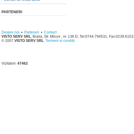
PARTENERI
Despre noi
•
Parteneri
•
Contact
VISTO SERV SRL
, Braila, Str. Milcov , nr. 136 D, Tel:0744.794531, Fax:0239.610
© 2007
VISTO SERV SRL
.
Termeni si conditii
Vizitatori:
47462