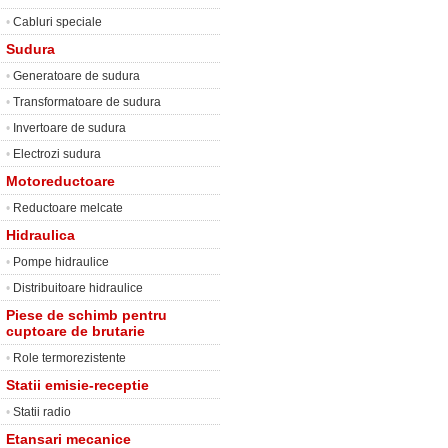
•
Cabluri speciale
Sudura
•
Generatoare de sudura
•
Transformatoare de sudura
•
Invertoare de sudura
•
Electrozi sudura
Motoreductoare
•
Reductoare melcate
Hidraulica
•
Pompe hidraulice
•
Distribuitoare hidraulice
Piese de schimb pentru
cuptoare de brutarie
•
Role termorezistente
Statii emisie-receptie
•
Statii radio
Etansari mecanice