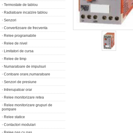
•
Termostate de tablou
•
Radiatoare incalzire tablou
•
Senzori
•
Convertizoare de frecventa
•
Relee programabile
•
Relee de nivel
•
Limitatori de cursa
•
Relee de timp
•
Numaratoare de impulsuri
•
Contoare orare,numaratoare
•
Senzori de presiune
•
Intrerupatoar orar
•
Relee monitorizare retea
•
Relee monitorizare grupuri de
pompare
•
Relee statice
•
Contactori modulari
•
Relee pas cu pas