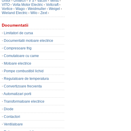
Unior
Unitech
V S
Vacon
Vents
•
•
•
•
•
VITO
Volta Motor Electric
Voltcraft
•
•
•
Vortice
Wago
Weidmuller
Weigel
•
•
•
•
Wieland Electric
Wilo
Zext
•
•
•
Documentatii
•
Limitatori de cursa
•
Documentatii motoare electrice
•
Compresoare frig
•
Comutatoare cu came
•
Motoare electrice
•
Pompe combustibil lichid
•
Regulatoare de temperatura
•
Convertizoare frecventa
•
Automatizari porti
•
Transformatoare electrice
•
Diode
•
Contactori
•
Ventilatoare