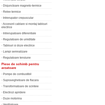
•
Disjunctoare magneto-termice
•
Relee termice
•
Intrerupator crepuscular
•
Accesorii cablare si montaj tablouri
electrice
•
Intrerupatoare diferentiale
•
Regulatoare de umiditate
•
Tablouri si doze electrice
•
Lampi semnalizare
•
Regulatoare tensiune
Piese de schimb pentru
arzatoare
•
Pompe de combustibil
•
Supraveghetoare de flacara
•
Transformatoare de scinteie
•
Electrozi apridere
•
Duze motorina
•
Ventilatoare