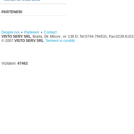
PARTENERI
Despre noi
•
Parteneri
•
Contact
VISTO SERV SRL
, Braila, Str. Milcov , nr. 136 D, Tel:0744.794531, Fax:0239.610
© 2007
VISTO SERV SRL
.
Termeni si conditii
Vizitatori:
47462