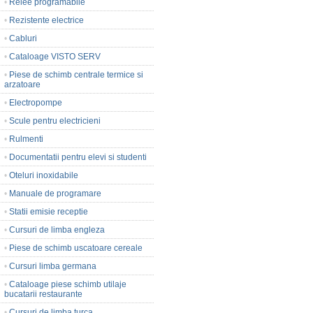
•
Relee programabile
•
Rezistente electrice
•
Cabluri
•
Cataloage VISTO SERV
•
Piese de schimb centrale termice si
arzatoare
•
Electropompe
•
Scule pentru electricieni
•
Rulmenti
•
Documentatii pentru elevi si studenti
•
Oteluri inoxidabile
•
Manuale de programare
•
Statii emisie receptie
•
Cursuri de limba engleza
•
Piese de schimb uscatoare cereale
•
Cursuri limba germana
•
Cataloage piese schimb utilaje
bucatarii restaurante
•
Cursuri de limba turca