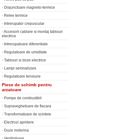
•
Disjunctoare magneto-termice
•
Relee termice
•
Intrerupator crepuscular
•
Accesorii cablare si montaj tablouri
electrice
•
Intrerupatoare diferentiale
•
Regulatoare de umiditate
•
Tablouri si doze electrice
•
Lampi semnalizare
•
Regulatoare tensiune
Piese de schimb pentru
arzatoare
•
Pompe de combustibil
•
Supraveghetoare de flacara
•
Transformatoare de scinteie
•
Electrozi apridere
•
Duze motorina
•
Ventilatoare