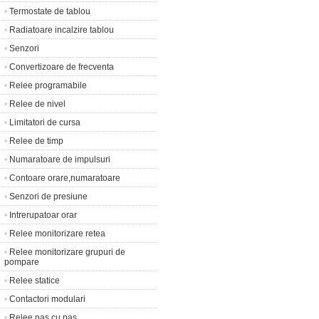
•
Termostate de tablou
•
Radiatoare incalzire tablou
•
Senzori
•
Convertizoare de frecventa
•
Relee programabile
•
Relee de nivel
•
Limitatori de cursa
•
Relee de timp
•
Numaratoare de impulsuri
•
Contoare orare,numaratoare
•
Senzori de presiune
•
Intrerupatoar orar
•
Relee monitorizare retea
•
Relee monitorizare grupuri de
pompare
•
Relee statice
•
Contactori modulari
•
Relee pas cu pas