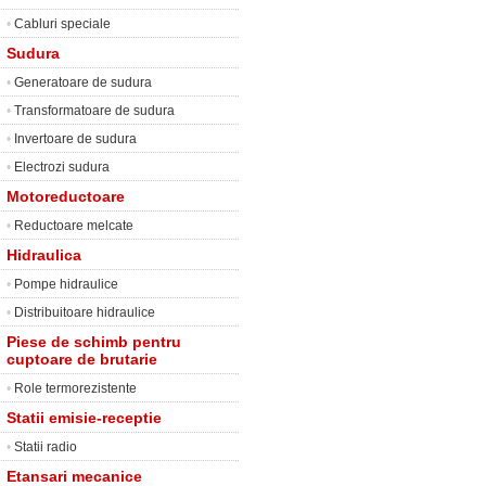
•
Cabluri speciale
Sudura
•
Generatoare de sudura
•
Transformatoare de sudura
•
Invertoare de sudura
•
Electrozi sudura
Motoreductoare
•
Reductoare melcate
Hidraulica
•
Pompe hidraulice
•
Distribuitoare hidraulice
Piese de schimb pentru
cuptoare de brutarie
•
Role termorezistente
Statii emisie-receptie
•
Statii radio
Etansari mecanice