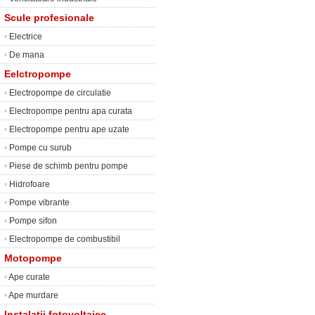
Scule profesionale
•
Electrice
•
De mana
Eelctropompe
•
Electropompe de circulatie
•
Electropompe pentru apa curata
•
Electropompe pentru ape uzate
•
Pompe cu surub
•
Piese de schimb pentru pompe
•
Hidrofoare
•
Pompe vibrante
•
Pompe sifon
•
Electropompe de combustibil
Motopompe
•
Ape curate
•
Ape murdare
Instalatii fotovoltaice