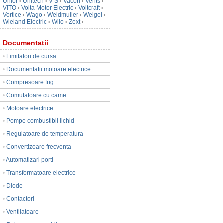
Unior
Unitech
V S
Vacon
Vents
•
•
•
•
•
VITO
Volta Motor Electric
Voltcraft
•
•
•
Vortice
Wago
Weidmuller
Weigel
•
•
•
•
Wieland Electric
Wilo
Zext
•
•
•
Documentatii
•
Limitatori de cursa
•
Documentatii motoare electrice
•
Compresoare frig
•
Comutatoare cu came
•
Motoare electrice
•
Pompe combustibil lichid
•
Regulatoare de temperatura
•
Convertizoare frecventa
•
Automatizari porti
•
Transformatoare electrice
•
Diode
•
Contactori
•
Ventilatoare