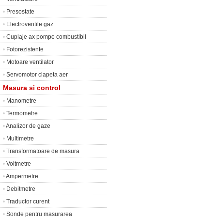
•
Presostate
•
Electroventile gaz
•
Cuplaje ax pompe combustibil
•
Fotorezistente
•
Motoare ventilator
•
Servomotor clapeta aer
Masura si control
•
Manometre
•
Termometre
•
Analizor de gaze
•
Multimetre
•
Transformatoare de masura
•
Voltmetre
•
Ampermetre
•
Debitmetre
•
Traductor curent
•
Sonde pentru masurarea