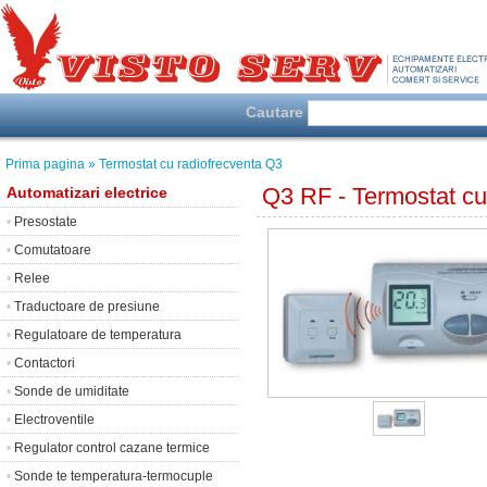
Cautare
Prima pagina
» Termostat cu radiofrecventa Q3
Q3 RF - Termostat c
Automatizari electrice
•
Presostate
•
Comutatoare
•
Relee
•
Traductoare de presiune
•
Regulatoare de temperatura
•
Contactori
•
Sonde de umiditate
•
Electroventile
•
Regulator control cazane termice
•
Sonde te temperatura-termocuple