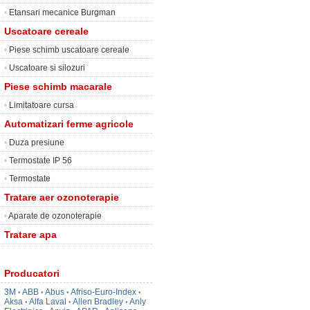
•
Etansari mecanice Burgman
Uscatoare cereale
•
Piese schimb uscatoare cereale
•
Uscatoare si silozuri
Piese schimb macarale
•
Limitatoare cursa
Automatizari ferme agricole
•
Duza presiune
•
Termostate IP 56
•
Termostate
Tratare aer ozonoterapie
•
Aparate de ozonoterapie
Tratare apa
Producatori
3M
ABB
Abus
Afriso-Euro-Index
•
•
•
•
Aksa
Alfa Laval
Allen Bradley
Anly
•
•
•