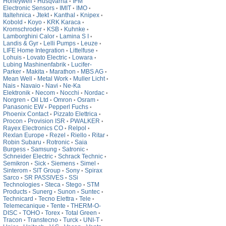
Honeywell
Husqvarna
IFM
•
•
Electronic Sensors
IMIT
IMO
•
•
•
Italtehnica
Jtekt
Kanthal
Knipex
•
•
•
•
Kobold
Koyo
KRK Karaca
•
•
•
Kromschroder
KSB
Kuhnke
•
•
•
Lamborghini Calor
Lamina S I
•
•
Landis & Gyr
Lelli Pumps
Leuze
•
•
•
LIFE Home Integration
Littelfuse
•
•
Lohuis
Lovato Electric
Lowara
•
•
•
Lubing Mashinenfabrik
Lucifer-
•
Parker
Makita
Marathon
MBS AG
•
•
•
•
Mean Well
Metal Work
Muller Licht
•
•
•
Nais
Navaio
Navi
Ne-Ka
•
•
•
Elektronik
Necom
Nocchi
Nordac
•
•
•
•
Norgren
Oil Ltd
Omron
Osram
•
•
•
•
Panasonic EW
Pepperl Fuchs
•
•
Phoenix Contact
Pizzato Elettrica
•
•
Procon
Provision ISR
PWALKER
•
•
•
Rayex Electronics CO
Relpol
•
•
Rexlan Europe
Rezel
Riello
Ritar
•
•
•
•
Robin Subaru
Rotronic
Saia
•
•
Burgess
Samsung
Satronic
•
•
•
Schneider Electric
Schrack Technic
•
•
Semikron
Sick
Siemens
Simel
•
•
•
•
Sinterom
SIT Group
Sony
Spirax
•
•
•
Sarco
SR PASSIVES
SSi
•
•
Technologies
Steca
Stego
STM
•
•
•
Products
Sunerg
Sunon
Suntec
•
•
•
•
Technicard
Tecno Elettra
Tele
•
•
•
Telemecanique
Tente
THERM-O-
•
•
DISC
TOHO
Torex
Total Green
•
•
•
•
Tracon
Transtecno
Turck
UNI-T
•
•
•
•