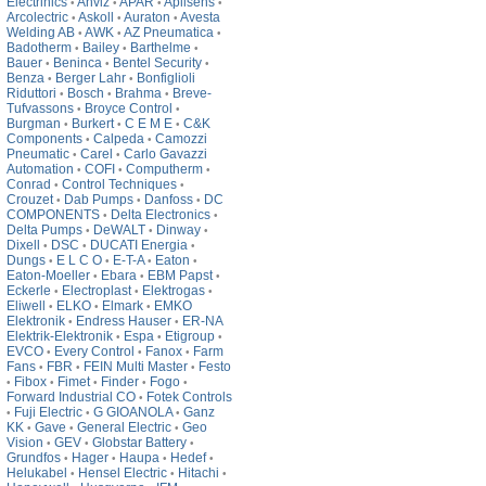
Electrinics
Anviz
APAR
Aplisens
•
•
•
•
Arcolectric
Askoll
Auraton
Avesta
•
•
•
Welding AB
AWK
AZ Pneumatica
•
•
•
Badotherm
Bailey
Barthelme
•
•
•
Bauer
Beninca
Bentel Security
•
•
•
Benza
Berger Lahr
Bonfiglioli
•
•
Riduttori
Bosch
Brahma
Breve-
•
•
•
Tufvassons
Broyce Control
•
•
Burgman
Burkert
C E M E
C&K
•
•
•
Components
Calpeda
Camozzi
•
•
Pneumatic
Carel
Carlo Gavazzi
•
•
Automation
COFI
Computherm
•
•
•
Conrad
Control Techniques
•
•
Crouzet
Dab Pumps
Danfoss
DC
•
•
•
COMPONENTS
Delta Electronics
•
•
Delta Pumps
DeWALT
Dinway
•
•
•
Dixell
DSC
DUCATI Energia
•
•
•
Dungs
E L C O
E-T-A
Eaton
•
•
•
•
Eaton-Moeller
Ebara
EBM Papst
•
•
•
Eckerle
Electroplast
Elektrogas
•
•
•
Eliwell
ELKO
Elmark
EMKO
•
•
•
Elektronik
Endress Hauser
ER-NA
•
•
Elektrik-Elektronik
Espa
Etigroup
•
•
•
EVCO
Every Control
Fanox
Farm
•
•
•
Fans
FBR
FEIN Multi Master
Festo
•
•
•
Fibox
Fimet
Finder
Fogo
•
•
•
•
•
Forward Industrial CO
Fotek Controls
•
Fuji Electric
G GIOANOLA
Ganz
•
•
•
KK
Gave
General Electric
Geo
•
•
•
Vision
GEV
Globstar Battery
•
•
•
Grundfos
Hager
Haupa
Hedef
•
•
•
•
Helukabel
Hensel Electric
Hitachi
•
•
•