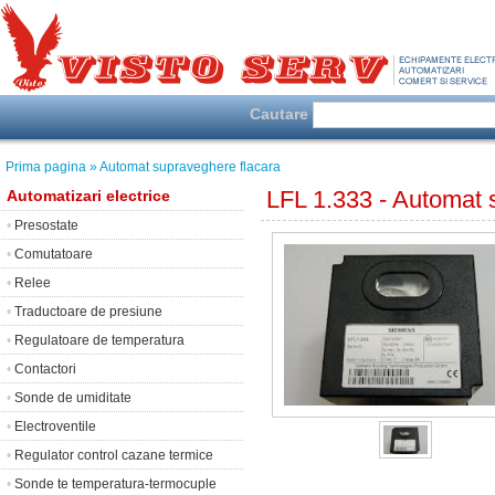
Cautare
Prima pagina
» Automat supraveghere flacara
LFL 1.333 - Automat 
Automatizari electrice
•
Presostate
•
Comutatoare
•
Relee
•
Traductoare de presiune
•
Regulatoare de temperatura
•
Contactori
•
Sonde de umiditate
•
Electroventile
•
Regulator control cazane termice
•
Sonde te temperatura-termocuple