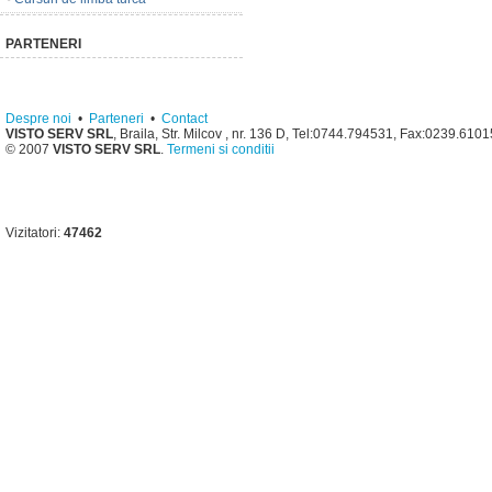
PARTENERI
Despre noi
•
Parteneri
•
Contact
VISTO SERV SRL
, Braila, Str. Milcov , nr. 136 D, Tel:0744.794531, Fax:0239.610
© 2007
VISTO SERV SRL
.
Termeni si conditii
Vizitatori:
47462