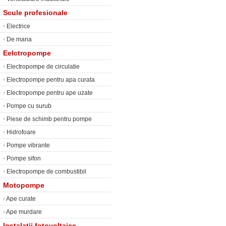
Scule profesionale
•
Electrice
•
De mana
Eelctropompe
•
Electropompe de circulatie
•
Electropompe pentru apa curata
•
Electropompe pentru ape uzate
•
Pompe cu surub
•
Piese de schimb pentru pompe
•
Hidrofoare
•
Pompe vibrante
•
Pompe sifon
•
Electropompe de combustibil
Motopompe
•
Ape curate
•
Ape murdare
Instalatii fotovoltaice