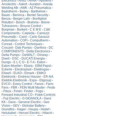
Electrinics
Anviz
APAR
Aplisens
•
•
•
•
Arcolectric
Askoll
Auraton
Avesta
•
•
•
Welding AB
AWK
AZ Pneumatica
•
•
•
Badotherm
Bailey
Barthelme
•
•
•
Bauer
Beninca
Bentel Security
•
•
•
Benza
Berger Lahr
Bonfiglioli
•
•
Riduttori
Bosch
Brahma
Breve-
•
•
•
Tufvassons
Broyce Control
•
•
Burgman
Burkert
C E M E
C&K
•
•
•
Components
Calpeda
Camozzi
•
•
Pneumatic
Carel
Carlo Gavazzi
•
•
Automation
COFI
Computherm
•
•
•
Conrad
Control Techniques
•
•
Crouzet
Dab Pumps
Danfoss
DC
•
•
•
COMPONENTS
Delta Electronics
•
•
Delta Pumps
DeWALT
Dinway
•
•
•
Dixell
DSC
DUCATI Energia
•
•
•
Dungs
E L C O
E-T-A
Eaton
•
•
•
•
Eaton-Moeller
Ebara
EBM Papst
•
•
•
Eckerle
Electroplast
Elektrogas
•
•
•
Eliwell
ELKO
Elmark
EMKO
•
•
•
Elektronik
Endress Hauser
ER-NA
•
•
Elektrik-Elektronik
Espa
Etigroup
•
•
•
EVCO
Every Control
Fanox
Farm
•
•
•
Fans
FBR
FEIN Multi Master
Festo
•
•
•
Fibox
Fimet
Finder
Fogo
•
•
•
•
•
Forward Industrial CO
Fotek Controls
•
Fuji Electric
G GIOANOLA
Ganz
•
•
•
KK
Gave
General Electric
Geo
•
•
•
Vision
GEV
Globstar Battery
•
•
•
Grundfos
Hager
Haupa
Hedef
•
•
•
•
Helukabel
Hensel Electric
Hitachi
•
•
•