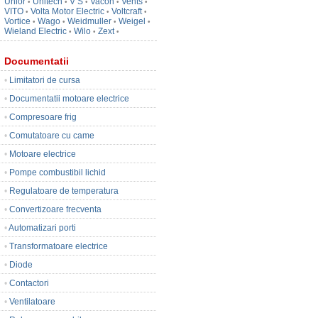
Unior
Unitech
V S
Vacon
Vents
•
•
•
•
•
VITO
Volta Motor Electric
Voltcraft
•
•
•
Vortice
Wago
Weidmuller
Weigel
•
•
•
•
Wieland Electric
Wilo
Zext
•
•
•
Documentatii
•
Limitatori de cursa
•
Documentatii motoare electrice
•
Compresoare frig
•
Comutatoare cu came
•
Motoare electrice
•
Pompe combustibil lichid
•
Regulatoare de temperatura
•
Convertizoare frecventa
•
Automatizari porti
•
Transformatoare electrice
•
Diode
•
Contactori
•
Ventilatoare