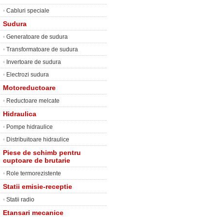
•
Cabluri speciale
Sudura
•
Generatoare de sudura
•
Transformatoare de sudura
•
Invertoare de sudura
•
Electrozi sudura
Motoreductoare
•
Reductoare melcate
Hidraulica
•
Pompe hidraulice
•
Distribuitoare hidraulice
Piese de schimb pentru
cuptoare de brutarie
•
Role termorezistente
Statii emisie-receptie
•
Statii radio
Etansari mecanice