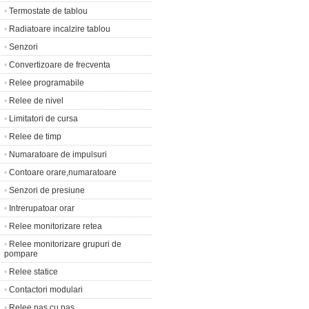
•
Termostate de tablou
•
Radiatoare incalzire tablou
•
Senzori
•
Convertizoare de frecventa
•
Relee programabile
•
Relee de nivel
•
Limitatori de cursa
•
Relee de timp
•
Numaratoare de impulsuri
•
Contoare orare,numaratoare
•
Senzori de presiune
•
Intrerupatoar orar
•
Relee monitorizare retea
•
Relee monitorizare grupuri de
pompare
•
Relee statice
•
Contactori modulari
•
Relee pas cu pas