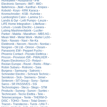
Honeywell
Husqvarna
IFM
•
•
Electronic Sensors
IMIT
IMO
•
•
•
Italtehnica
Jtekt
Kanthal
Knipex
•
•
•
•
Kobold
Koyo
KRK Karaca
•
•
•
Kromschroder
KSB
Kuhnke
•
•
•
Lamborghini Calor
Lamina S I
•
•
Landis & Gyr
Lelli Pumps
Leuze
•
•
•
LIFE Home Integration
Littelfuse
•
•
Lohuis
Lovato Electric
Lowara
•
•
•
Lubing Mashinenfabrik
Lucifer-
•
Parker
Makita
Marathon
MBS AG
•
•
•
•
Mean Well
Metal Work
Muller Licht
•
•
•
Nais
Navaio
Navi
Ne-Ka
•
•
•
Elektronik
Necom
Nocchi
Nordac
•
•
•
•
Norgren
Oil Ltd
Omron
Osram
•
•
•
•
Panasonic EW
Pepperl Fuchs
•
•
Phoenix Contact
Pizzato Elettrica
•
•
Procon
Provision ISR
PWALKER
•
•
•
Rayex Electronics CO
Relpol
•
•
Rexlan Europe
Rezel
Riello
Ritar
•
•
•
•
Robin Subaru
Rotronic
Saia
•
•
Burgess
Samsung
Satronic
•
•
•
Schneider Electric
Schrack Technic
•
•
Semikron
Sick
Siemens
Simel
•
•
•
•
Sinterom
SIT Group
Sony
Spirax
•
•
•
Sarco
SR PASSIVES
SSi
•
•
Technologies
Steca
Stego
STM
•
•
•
Products
Sunerg
Sunon
Suntec
•
•
•
•
Technicard
Tecno Elettra
Tele
•
•
•
Telemecanique
Tente
THERM-O-
•
•
DISC
TOHO
Torex
Total Green
•
•
•
•
Tracon
Transtecno
Turck
UNI-T
•
•
•
•