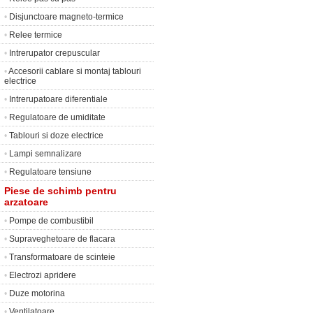
•
Disjunctoare magneto-termice
•
Relee termice
•
Intrerupator crepuscular
•
Accesorii cablare si montaj tablouri
electrice
•
Intrerupatoare diferentiale
•
Regulatoare de umiditate
•
Tablouri si doze electrice
•
Lampi semnalizare
•
Regulatoare tensiune
Piese de schimb pentru
arzatoare
•
Pompe de combustibil
•
Supraveghetoare de flacara
•
Transformatoare de scinteie
•
Electrozi apridere
•
Duze motorina
•
Ventilatoare