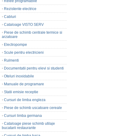
•
Relee programabile
•
Rezistente electrice
•
Cabluri
•
Cataloage VISTO SERV
•
Piese de schimb centrale termice si
arzatoare
•
Electropompe
•
Scule pentru electricieni
•
Rulmenti
•
Documentatii pentru elevi si studenti
•
Oteluri inoxidabile
•
Manuale de programare
•
Statii emisie receptie
•
Cursuri de limba engleza
•
Piese de schimb uscatoare cereale
•
Cursuri limba germana
•
Cataloage piese schimb utilaje
bucatarii restaurante
•
Cursuri de limba turca