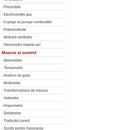
•
Presostate
•
Electroventile gaz
•
Cuplaje ax pompe combustibil
•
Fotorezistente
•
Motoare ventilator
•
Servomotor clapeta aer
Masura si control
•
Manometre
•
Termometre
•
Analizor de gaze
•
Multimetre
•
Transformatoare de masura
•
Voltmetre
•
Ampermetre
•
Debitmetre
•
Traductor curent
•
Sonde pentru masurarea