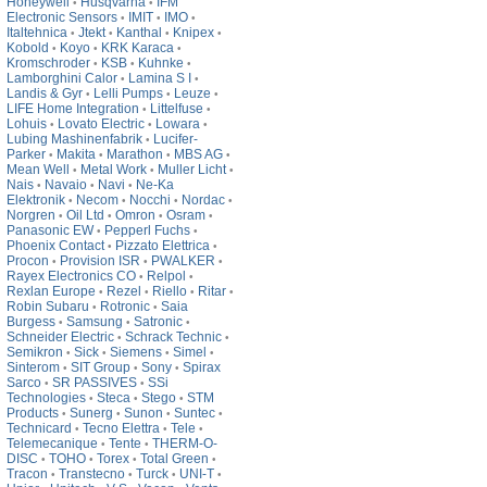
Honeywell
Husqvarna
IFM
•
•
Electronic Sensors
IMIT
IMO
•
•
•
Italtehnica
Jtekt
Kanthal
Knipex
•
•
•
•
Kobold
Koyo
KRK Karaca
•
•
•
Kromschroder
KSB
Kuhnke
•
•
•
Lamborghini Calor
Lamina S I
•
•
Landis & Gyr
Lelli Pumps
Leuze
•
•
•
LIFE Home Integration
Littelfuse
•
•
Lohuis
Lovato Electric
Lowara
•
•
•
Lubing Mashinenfabrik
Lucifer-
•
Parker
Makita
Marathon
MBS AG
•
•
•
•
Mean Well
Metal Work
Muller Licht
•
•
•
Nais
Navaio
Navi
Ne-Ka
•
•
•
Elektronik
Necom
Nocchi
Nordac
•
•
•
•
Norgren
Oil Ltd
Omron
Osram
•
•
•
•
Panasonic EW
Pepperl Fuchs
•
•
Phoenix Contact
Pizzato Elettrica
•
•
Procon
Provision ISR
PWALKER
•
•
•
Rayex Electronics CO
Relpol
•
•
Rexlan Europe
Rezel
Riello
Ritar
•
•
•
•
Robin Subaru
Rotronic
Saia
•
•
Burgess
Samsung
Satronic
•
•
•
Schneider Electric
Schrack Technic
•
•
Semikron
Sick
Siemens
Simel
•
•
•
•
Sinterom
SIT Group
Sony
Spirax
•
•
•
Sarco
SR PASSIVES
SSi
•
•
Technologies
Steca
Stego
STM
•
•
•
Products
Sunerg
Sunon
Suntec
•
•
•
•
Technicard
Tecno Elettra
Tele
•
•
•
Telemecanique
Tente
THERM-O-
•
•
DISC
TOHO
Torex
Total Green
•
•
•
•
Tracon
Transtecno
Turck
UNI-T
•
•
•
•