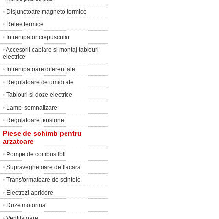
•
Disjunctoare magneto-termice
•
Relee termice
•
Intrerupator crepuscular
•
Accesorii cablare si montaj tablouri
electrice
•
Intrerupatoare diferentiale
•
Regulatoare de umiditate
•
Tablouri si doze electrice
•
Lampi semnalizare
•
Regulatoare tensiune
Piese de schimb pentru
arzatoare
•
Pompe de combustibil
•
Supraveghetoare de flacara
•
Transformatoare de scinteie
•
Electrozi apridere
•
Duze motorina
•
Ventilatoare