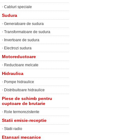
•
Cabluri speciale
Sudura
•
Generatoare de sudura
•
Transformatoare de sudura
•
Invertoare de sudura
•
Electrozi sudura
Motoreductoare
•
Reductoare melcate
Hidraulica
•
Pompe hidraulice
•
Distribuitoare hidraulice
Piese de schimb pentru
cuptoare de brutarie
•
Role termorezistente
Statii emisie-receptie
•
Statii radio
Etansari mecanice