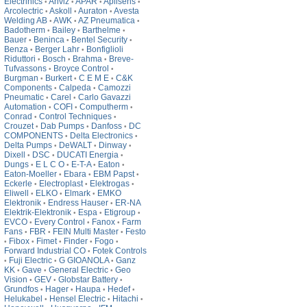
Electrinics
Anviz
APAR
Aplisens
•
•
•
•
Arcolectric
Askoll
Auraton
Avesta
•
•
•
Welding AB
AWK
AZ Pneumatica
•
•
•
Badotherm
Bailey
Barthelme
•
•
•
Bauer
Beninca
Bentel Security
•
•
•
Benza
Berger Lahr
Bonfiglioli
•
•
Riduttori
Bosch
Brahma
Breve-
•
•
•
Tufvassons
Broyce Control
•
•
Burgman
Burkert
C E M E
C&K
•
•
•
Components
Calpeda
Camozzi
•
•
Pneumatic
Carel
Carlo Gavazzi
•
•
Automation
COFI
Computherm
•
•
•
Conrad
Control Techniques
•
•
Crouzet
Dab Pumps
Danfoss
DC
•
•
•
COMPONENTS
Delta Electronics
•
•
Delta Pumps
DeWALT
Dinway
•
•
•
Dixell
DSC
DUCATI Energia
•
•
•
Dungs
E L C O
E-T-A
Eaton
•
•
•
•
Eaton-Moeller
Ebara
EBM Papst
•
•
•
Eckerle
Electroplast
Elektrogas
•
•
•
Eliwell
ELKO
Elmark
EMKO
•
•
•
Elektronik
Endress Hauser
ER-NA
•
•
Elektrik-Elektronik
Espa
Etigroup
•
•
•
EVCO
Every Control
Fanox
Farm
•
•
•
Fans
FBR
FEIN Multi Master
Festo
•
•
•
Fibox
Fimet
Finder
Fogo
•
•
•
•
•
Forward Industrial CO
Fotek Controls
•
Fuji Electric
G GIOANOLA
Ganz
•
•
•
KK
Gave
General Electric
Geo
•
•
•
Vision
GEV
Globstar Battery
•
•
•
Grundfos
Hager
Haupa
Hedef
•
•
•
•
Helukabel
Hensel Electric
Hitachi
•
•
•