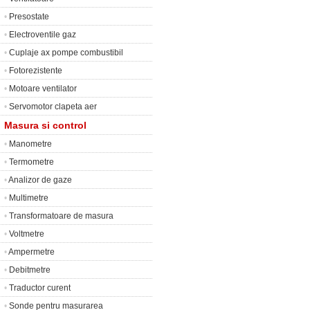
•
Presostate
•
Electroventile gaz
•
Cuplaje ax pompe combustibil
•
Fotorezistente
•
Motoare ventilator
•
Servomotor clapeta aer
Masura si control
•
Manometre
•
Termometre
•
Analizor de gaze
•
Multimetre
•
Transformatoare de masura
•
Voltmetre
•
Ampermetre
•
Debitmetre
•
Traductor curent
•
Sonde pentru masurarea