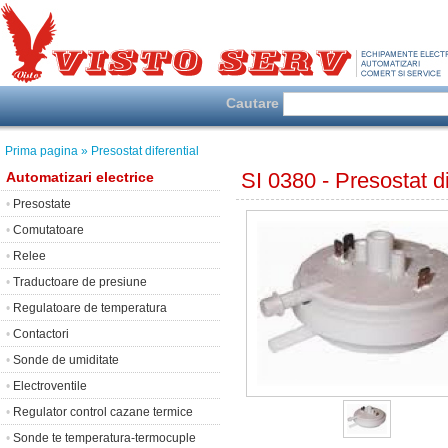
Cautare
Prima pagina
» Presostat diferential
SI 0380 - Presostat d
Automatizari electrice
•
Presostate
•
Comutatoare
•
Relee
•
Traductoare de presiune
•
Regulatoare de temperatura
•
Contactori
•
Sonde de umiditate
•
Electroventile
•
Regulator control cazane termice
•
Sonde te temperatura-termocuple