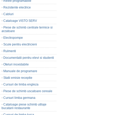
•
Relee programabile
•
Rezistente electrice
•
Cabluri
•
Cataloage VISTO SERV
•
Piese de schimb centrale termice si
arzatoare
•
Electropompe
•
Scule pentru electricieni
•
Rulmenti
•
Documentatii pentru elevi si studenti
•
Oteluri inoxidabile
•
Manuale de programare
•
Statii emisie receptie
•
Cursuri de limba engleza
•
Piese de schimb uscatoare cereale
•
Cursuri limba germana
•
Cataloage piese schimb utilaje
bucatarii restaurante
•
Cursuri de limba turca