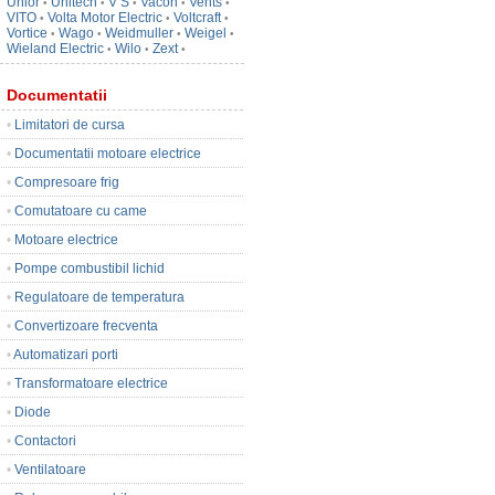
Unior
Unitech
V S
Vacon
Vents
•
•
•
•
•
VITO
Volta Motor Electric
Voltcraft
•
•
•
Vortice
Wago
Weidmuller
Weigel
•
•
•
•
Wieland Electric
Wilo
Zext
•
•
•
Documentatii
•
Limitatori de cursa
•
Documentatii motoare electrice
•
Compresoare frig
•
Comutatoare cu came
•
Motoare electrice
•
Pompe combustibil lichid
•
Regulatoare de temperatura
•
Convertizoare frecventa
•
Automatizari porti
•
Transformatoare electrice
•
Diode
•
Contactori
•
Ventilatoare