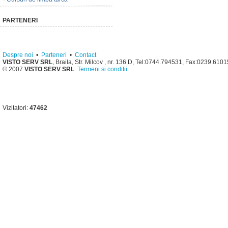
PARTENERI
Despre noi
•
Parteneri
•
Contact
VISTO SERV SRL
, Braila, Str. Milcov , nr. 136 D, Tel:0744.794531, Fax:0239.610
© 2007
VISTO SERV SRL
.
Termeni si conditii
Vizitatori:
47462