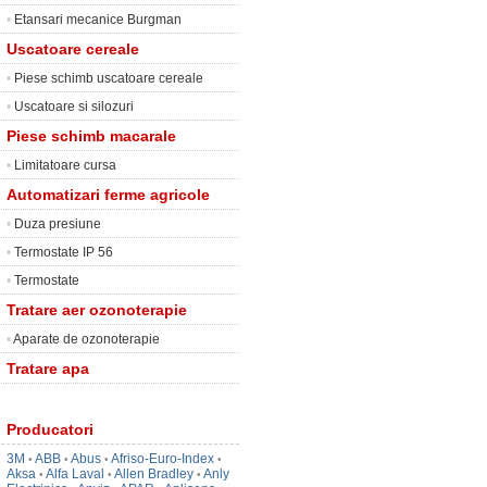
•
Etansari mecanice Burgman
Uscatoare cereale
•
Piese schimb uscatoare cereale
•
Uscatoare si silozuri
Piese schimb macarale
•
Limitatoare cursa
Automatizari ferme agricole
•
Duza presiune
•
Termostate IP 56
•
Termostate
Tratare aer ozonoterapie
•
Aparate de ozonoterapie
Tratare apa
Producatori
3M
ABB
Abus
Afriso-Euro-Index
•
•
•
•
Aksa
Alfa Laval
Allen Bradley
Anly
•
•
•