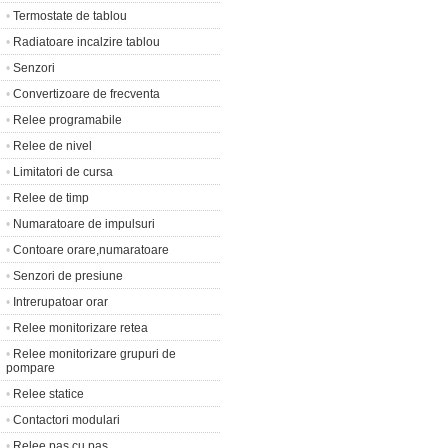
•
Termostate de tablou
•
Radiatoare incalzire tablou
•
Senzori
•
Convertizoare de frecventa
•
Relee programabile
•
Relee de nivel
•
Limitatori de cursa
•
Relee de timp
•
Numaratoare de impulsuri
•
Contoare orare,numaratoare
•
Senzori de presiune
•
Intrerupatoar orar
•
Relee monitorizare retea
•
Relee monitorizare grupuri de
pompare
•
Relee statice
•
Contactori modulari
•
Relee pas cu pas