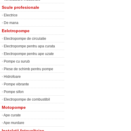
Scule profesionale
•
Electrice
•
De mana
Eelctropompe
•
Electropompe de circulatie
•
Electropompe pentru apa curata
•
Electropompe pentru ape uzate
•
Pompe cu surub
•
Piese de schimb pentru pompe
•
Hidrofoare
•
Pompe vibrante
•
Pompe sifon
•
Electropompe de combustibil
Motopompe
•
Ape curate
•
Ape murdare
Instalatii fotovoltaice