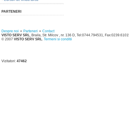
PARTENERI
Despre noi
•
Parteneri
•
Contact
VISTO SERV SRL
, Braila, Str. Milcov , nr. 136 D, Tel:0744.794531, Fax:0239.610
© 2007
VISTO SERV SRL
.
Termeni si conditii
Vizitatori:
47462