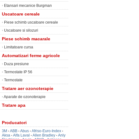
•
Etansari mecanice Burgman
Uscatoare cereale
•
Piese schimb uscatoare cereale
•
Uscatoare si silozuri
Piese schimb macarale
•
Limitatoare cursa
Automatizari ferme agricole
•
Duza presiune
•
Termostate IP 56
•
Termostate
Tratare aer ozonoterapie
•
Aparate de ozonoterapie
Tratare apa
Producatori
3M
ABB
Abus
Afriso-Euro-Index
•
•
•
•
Aksa
Alfa Laval
Allen Bradley
Anly
•
•
•