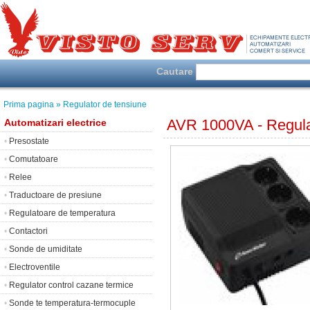
Cautare
Prima pagina
» Regulator de tensiune
AVR 1000VA - Regul
Automatizari electrice
•
Presostate
•
Comutatoare
•
Relee
•
Traductoare de presiune
•
Regulatoare de temperatura
•
Contactori
•
Sonde de umiditate
•
Electroventile
•
Regulator control cazane termice
•
Sonde te temperatura-termocuple