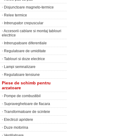
•
Disjunctoare magneto-termice
•
Relee termice
•
Intrerupator crepuscular
•
Accesorii cablare si montaj tablouri
electrice
•
Intrerupatoare diferentiale
•
Regulatoare de umiditate
•
Tablouri si doze electrice
•
Lampi semnalizare
•
Regulatoare tensiune
Piese de schimb pentru
arzatoare
•
Pompe de combustibil
•
Supraveghetoare de flacara
•
Transformatoare de scinteie
•
Electrozi apridere
•
Duze motorina
•
Ventilatoare