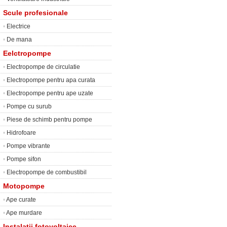
Scule profesionale
•
Electrice
•
De mana
Eelctropompe
•
Electropompe de circulatie
•
Electropompe pentru apa curata
•
Electropompe pentru ape uzate
•
Pompe cu surub
•
Piese de schimb pentru pompe
•
Hidrofoare
•
Pompe vibrante
•
Pompe sifon
•
Electropompe de combustibil
Motopompe
•
Ape curate
•
Ape murdare
Instalatii fotovoltaice