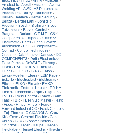
Electrinics
Anviz
APAR
Aplisens
•
•
•
•
Arcolectric
Askoll
Auraton
Avesta
•
•
•
Welding AB
AWK
AZ Pneumatica
•
•
•
Badotherm
Bailey
Barthelme
•
•
•
Bauer
Beninca
Bentel Security
•
•
•
Benza
Berger Lahr
Bonfiglioli
•
•
Riduttori
Bosch
Brahma
Breve-
•
•
•
Tufvassons
Broyce Control
•
•
Burgman
Burkert
C E M E
C&K
•
•
•
Components
Calpeda
Camozzi
•
•
Pneumatic
Carel
Carlo Gavazzi
•
•
Automation
COFI
Computherm
•
•
•
Conrad
Control Techniques
•
•
Crouzet
Dab Pumps
Danfoss
DC
•
•
•
COMPONENTS
Delta Electronics
•
•
Delta Pumps
DeWALT
Dinway
•
•
•
Dixell
DSC
DUCATI Energia
•
•
•
Dungs
E L C O
E-T-A
Eaton
•
•
•
•
Eaton-Moeller
Ebara
EBM Papst
•
•
•
Eckerle
Electroplast
Elektrogas
•
•
•
Eliwell
ELKO
Elmark
EMKO
•
•
•
Elektronik
Endress Hauser
ER-NA
•
•
Elektrik-Elektronik
Espa
Etigroup
•
•
•
EVCO
Every Control
Fanox
Farm
•
•
•
Fans
FBR
FEIN Multi Master
Festo
•
•
•
Fibox
Fimet
Finder
Fogo
•
•
•
•
•
Forward Industrial CO
Fotek Controls
•
Fuji Electric
G GIOANOLA
Ganz
•
•
•
KK
Gave
General Electric
Geo
•
•
•
Vision
GEV
Globstar Battery
•
•
•
Grundfos
Hager
Haupa
Hedef
•
•
•
•
Helukabel
Hensel Electric
Hitachi
•
•
•