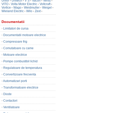
Unior
Unitech
V S
Vacon
Vents
•
•
•
•
•
VITO
Volta Motor Electric
Voltcraft
•
•
•
Vortice
Wago
Weidmuller
Weigel
•
•
•
•
Wieland Electric
Wilo
Zext
•
•
•
Documentatii
•
Limitatori de cursa
•
Documentatii motoare electrice
•
Compresoare frig
•
Comutatoare cu came
•
Motoare electrice
•
Pompe combustibil lichid
•
Regulatoare de temperatura
•
Convertizoare frecventa
•
Automatizari porti
•
Transformatoare electrice
•
Diode
•
Contactori
•
Ventilatoare