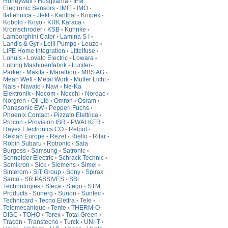
Honeywell
Husqvarna
IFM
•
•
Electronic Sensors
IMIT
IMO
•
•
•
Italtehnica
Jtekt
Kanthal
Knipex
•
•
•
•
Kobold
Koyo
KRK Karaca
•
•
•
Kromschroder
KSB
Kuhnke
•
•
•
Lamborghini Calor
Lamina S I
•
•
Landis & Gyr
Lelli Pumps
Leuze
•
•
•
LIFE Home Integration
Littelfuse
•
•
Lohuis
Lovato Electric
Lowara
•
•
•
Lubing Mashinenfabrik
Lucifer-
•
Parker
Makita
Marathon
MBS AG
•
•
•
•
Mean Well
Metal Work
Muller Licht
•
•
•
Nais
Navaio
Navi
Ne-Ka
•
•
•
Elektronik
Necom
Nocchi
Nordac
•
•
•
•
Norgren
Oil Ltd
Omron
Osram
•
•
•
•
Panasonic EW
Pepperl Fuchs
•
•
Phoenix Contact
Pizzato Elettrica
•
•
Procon
Provision ISR
PWALKER
•
•
•
Rayex Electronics CO
Relpol
•
•
Rexlan Europe
Rezel
Riello
Ritar
•
•
•
•
Robin Subaru
Rotronic
Saia
•
•
Burgess
Samsung
Satronic
•
•
•
Schneider Electric
Schrack Technic
•
•
Semikron
Sick
Siemens
Simel
•
•
•
•
Sinterom
SIT Group
Sony
Spirax
•
•
•
Sarco
SR PASSIVES
SSi
•
•
Technologies
Steca
Stego
STM
•
•
•
Products
Sunerg
Sunon
Suntec
•
•
•
•
Technicard
Tecno Elettra
Tele
•
•
•
Telemecanique
Tente
THERM-O-
•
•
DISC
TOHO
Torex
Total Green
•
•
•
•
Tracon
Transtecno
Turck
UNI-T
•
•
•
•