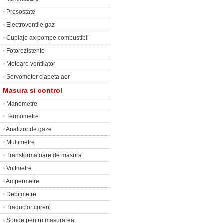
•
Presostate
•
Electroventile gaz
•
Cuplaje ax pompe combustibil
•
Fotorezistente
•
Motoare ventilator
•
Servomotor clapeta aer
Masura si control
•
Manometre
•
Termometre
•
Analizor de gaze
•
Multimetre
•
Transformatoare de masura
•
Voltmetre
•
Ampermetre
•
Debitmetre
•
Traductor curent
•
Sonde pentru masurarea