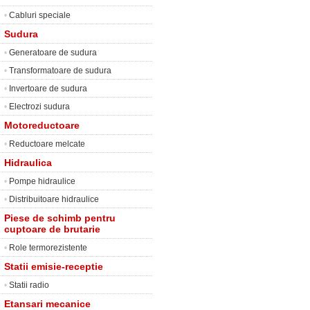
•
Cabluri speciale
Sudura
•
Generatoare de sudura
•
Transformatoare de sudura
•
Invertoare de sudura
•
Electrozi sudura
Motoreductoare
•
Reductoare melcate
Hidraulica
•
Pompe hidraulice
•
Distribuitoare hidraulice
Piese de schimb pentru
cuptoare de brutarie
•
Role termorezistente
Statii emisie-receptie
•
Statii radio
Etansari mecanice