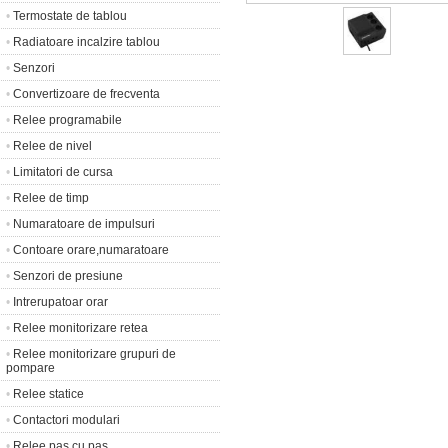
•
Termostate de tablou
•
Radiatoare incalzire tablou
•
Senzori
•
Convertizoare de frecventa
•
Relee programabile
•
Relee de nivel
•
Limitatori de cursa
•
Relee de timp
•
Numaratoare de impulsuri
•
Contoare orare,numaratoare
•
Senzori de presiune
•
Intrerupatoar orar
•
Relee monitorizare retea
•
Relee monitorizare grupuri de
pompare
•
Relee statice
•
Contactori modulari
•
Relee pas cu pas