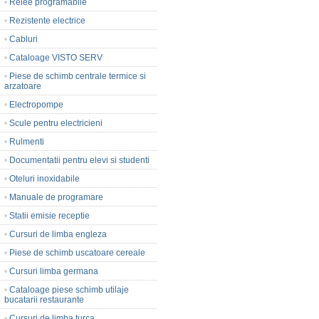
•
Relee programabile
•
Rezistente electrice
•
Cabluri
•
Cataloage VISTO SERV
•
Piese de schimb centrale termice si
arzatoare
•
Electropompe
•
Scule pentru electricieni
•
Rulmenti
•
Documentatii pentru elevi si studenti
•
Oteluri inoxidabile
•
Manuale de programare
•
Statii emisie receptie
•
Cursuri de limba engleza
•
Piese de schimb uscatoare cereale
•
Cursuri limba germana
•
Cataloage piese schimb utilaje
bucatarii restaurante
•
Cursuri de limba turca