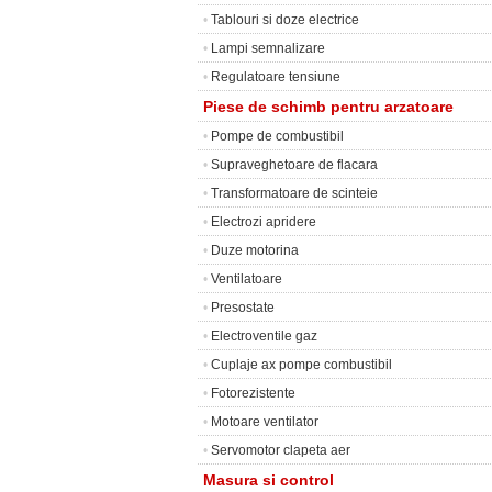
•
Tablouri si doze electrice
•
Lampi semnalizare
•
Regulatoare tensiune
Piese de schimb pentru arzatoare
•
Pompe de combustibil
•
Supraveghetoare de flacara
•
Transformatoare de scinteie
•
Electrozi apridere
•
Duze motorina
•
Ventilatoare
•
Presostate
•
Electroventile gaz
•
Cuplaje ax pompe combustibil
•
Fotorezistente
•
Motoare ventilator
•
Servomotor clapeta aer
Masura si control