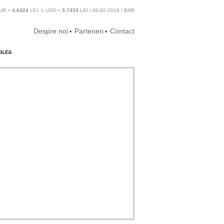
UR =
4.6424
LEI, 1 USD =
3.7433
LEI / 06-02-2018 / BNR
Despre noi
Parteneri
Contact
•
•