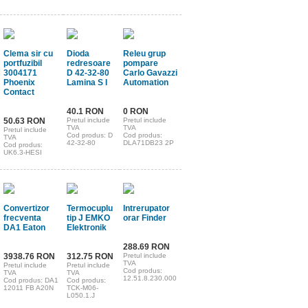
Clema sir cu
Dioda
Releu grup
portfuzibil
redresoare
pompare
3004171
D 42-32-80
Carlo Gavazzi
Phoenix
Lamina S I
Automation
Contact
40.1 RON
0 RON
50.63 RON
Pretul include
Pretul include
TVA
TVA
Pretul include
Cod produs: D
Cod produs:
TVA
42-32-80
DLA71DB23 2P
Cod produs:
UK6.3-HESI
Convertizor
Termocuplu
Intrerupator
frecventa
tip J EMKO
orar Finder
DA1 Eaton
Elektronik
288.69 RON
3938.76 RON
312.75 RON
Pretul include
TVA
Pretul include
Pretul include
Cod produs:
TVA
TVA
12.51.8.230.000
Cod produs: DA1
Cod produs:
12011 FB A20N
TCK-M06-
L050.1.J