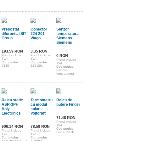
Presostat
Conector
Senzor
diferential SIT
224 201
temperatura
Group
Wago
Siemens
Siemens
193.59 RON
3.35 RON
Pretul include
Pretul include
0 RON
TVA
TVA
Pretul include
Cod produs: SI
Cod produs:
TVA
0380
224 201
Cod produs:
Senzor
temperatura
Releu static
Termometru
Releu de
ASR-3PH
cu modul
putere Finder
Anly
solar
Electrinics
Voltcraft
71.48 RON
Pretul include
TVA
906.14 RON
78.59 RON
Cod produs:
Pretul include
Pretul include
Finder 65.31
TVA
TVA
Cod produs:
Cod produs:
ASR-3PH90AA-H
126682