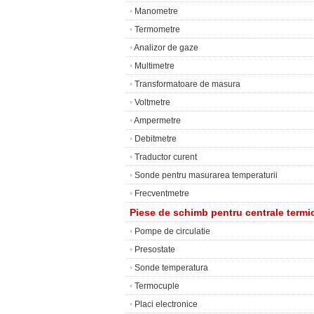
•
Manometre
•
Termometre
•
Analizor de gaze
•
Multimetre
•
Transformatoare de masura
•
Voltmetre
•
Ampermetre
•
Debitmetre
•
Traductor curent
•
Sonde pentru masurarea temperaturii
•
Frecventmetre
Piese de schimb pentru centrale termi
•
Pompe de circulatie
•
Presostate
•
Sonde temperatura
•
Termocuple
•
Placi electronice