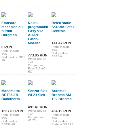
Etansare
Releu
Releu static
mecanica cu
programabil
SSR-VA Fotek
burduf
Easy 512
Controls
Burgman
AC-RC
Eaton-
Moeller
141.47 RON
0 RON
Pretul include
TVA
Pretul include
Cod produs:
TVA
773.05 RON
SSR-VA
Cod produs: MG1
Pretul include
18
TVA
Cod produs:
Easy 512 AC -
RC
Manometru
Senzor Sick
Automat
BDT36-18
WL23 Sick
Brahma SM
Badotherm
192 Brahma
491.41 RON
1667.83 RON
Pretul include
454.19 RON
TVA
Pretul include
Pretul include
Cod produs:
TVA
TVA
WL23
Cod produs:
Cod produs:
BDT36-18
Brahma SM 192