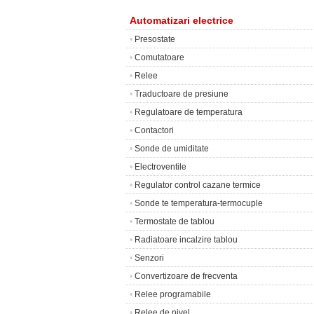
Automatizari electrice
•
Presostate
•
Comutatoare
•
Relee
•
Traductoare de presiune
•
Regulatoare de temperatura
•
Contactori
•
Sonde de umiditate
•
Electroventile
•
Regulator control cazane termice
•
Sonde te temperatura-termocuple
•
Termostate de tablou
•
Radiatoare incalzire tablou
•
Senzori
•
Convertizoare de frecventa
•
Relee programabile
•
Relee de nivel