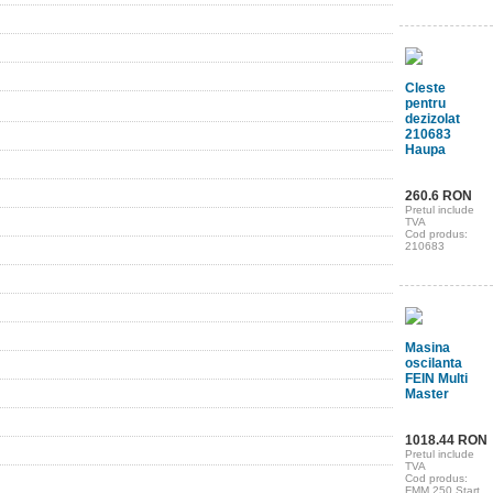
Cleste
pentru
dezizolat
210683
Haupa
260.6 RON
Pretul include
TVA
Cod produs:
210683
Masina
oscilanta
FEIN Multi
Master
1018.44 RON
Pretul include
TVA
Cod produs:
FMM 250 Start