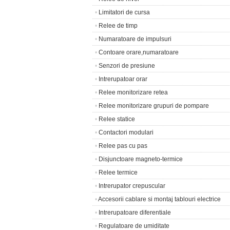
•
Limitatori de cursa
•
Relee de timp
•
Numaratoare de impulsuri
•
Contoare orare,numaratoare
•
Senzori de presiune
•
Intrerupatoar orar
•
Relee monitorizare retea
•
Relee monitorizare grupuri de pompare
•
Relee statice
•
Contactori modulari
•
Relee pas cu pas
•
Disjunctoare magneto-termice
•
Relee termice
•
Intrerupator crepuscular
•
Accesorii cablare si montaj tablouri electrice
•
Intrerupatoare diferentiale
•
Regulatoare de umiditate