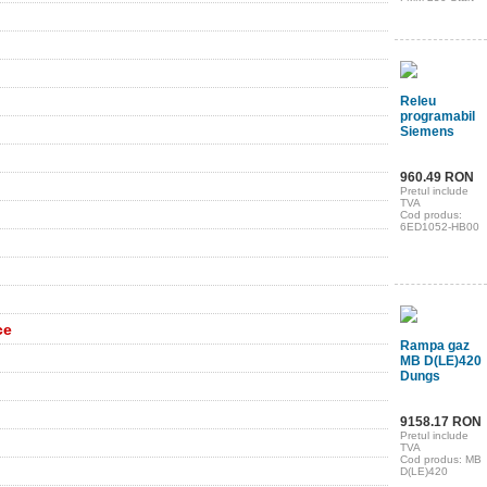
Releu
programabil
Siemens
960.49 RON
Pretul include
TVA
Cod produs:
6ED1052-HB00
ce
Rampa gaz
MB D(LE)420
Dungs
9158.17 RON
Pretul include
TVA
Cod produs: MB
D(LE)420