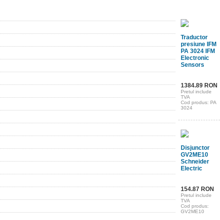
Traductor
presiune IFM
PA 3024 IFM
Electronic
Sensors
1384.89 RON
Pretul include
TVA
Cod produs: PA
3024
Disjunctor
GV2ME10
Schneider
Electric
154.87 RON
Pretul include
TVA
Cod produs:
GV2ME10