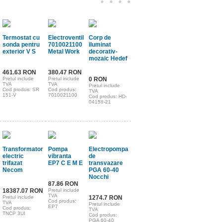
•
•
•
•
Termostat cu
Electroventil
Corp de
sonda pentru
7010021100
iluminat
exterior V S
Metal Work
decorativ-
mozaic Hedef
461.63 RON
380.47 RON
Pretul include
Pretul include
0 RON
TVA
TVA
Pretul include
Cod produs: SR
Cod produs:
TVA
151-V
7010021100
Cod produs: HD-
04158-21
Transformator
Pompa
Electropompa
electric
vibranta
de
trifazat
EP7 C E M E
transvazare
Necom
PGA 60-40
Nocchi
87.86 RON
18387.07 RON
Pretul include
TVA
Pretul include
1274.7 RON
Cod produs:
TVA
Pretul include
EP7
Cod produs:
TVA
TNCP 3UI
Cod produs:
PGA 60-40