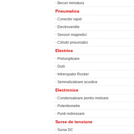
•
Becuri miniatura
Pneumatica
•
Conector rapid
•
Electroventile
•
Senzori magnetici
•
Cilindri pneumatici
Electrice
•
Prelungitoare
•
Dulii
•
Intrerupator Rocker
•
Semnalizatoare acustice
Electronice
•
Condensatoare pentru motoare
•
Potentiometre
•
Punti redresoare
Surse de tensiune
•
Surse DC